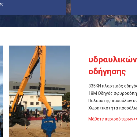
ας.
υδραυλικών
οδήγησης
335KN πλαστικός οδηγ
18M Οδηγός σφυροκόπησ
Παλαιωτής πασσάλων υψ
Χωρητικότητα πασσάλω
Μάθετε περισσότερων>