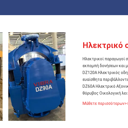
Ηλεκτρικό 
Ηλεκτρικοί παραγωγοί σφυριού για δονήσει
εκπομπή δονήσεων και 
DZ120A Ηλεκτρικός οδηγός δονητικών
ευαίσθητα περιβάλλοντα
σωλήνες 600-2000mm
DZ60A Ηλεκτρικό Αξονι
θόρυβος Οικολογική λει
Μάθετε περισσότερων>