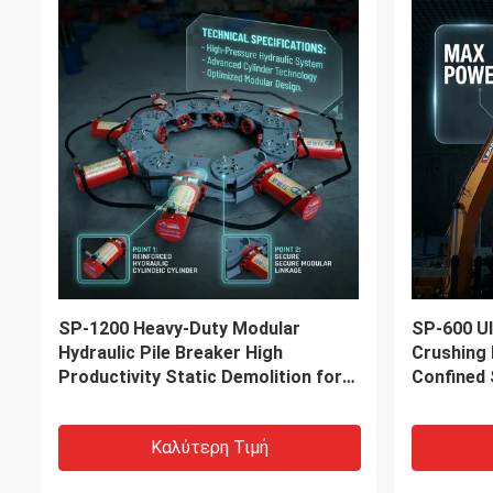
VIDEO
VIDEO
Διοδηγός σωρός υψηλής
Παλαιωτ
ταχύτητας συσσώρευσης -
Χαμηλών 
Υδραυλικό σύστημα χαμηλού
Τοποθετη
θορύβου και καθολική εφαρμογή
Εύκολη Σ
Μήκος Π
Καλύτερη Τιμή