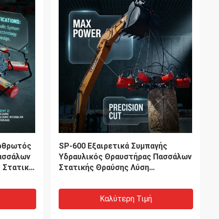
VIDEO
αιρετικά
Οδηγός με υψηλή ορατότητα
 οδηγός
κίτρινου σωλήνα, βελτιωμένη
ν για
ασφάλεια και πολυλειτουργική
απόδοση.
Καλύτερη Τιμή