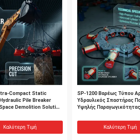
VIDEO
ής Υψηλής Απόδοσης
Οικολογικά συνεπή και εξ
Δονήσεων -
αποδοτική: Ο προηγμένος
μένος σε Εκσκαφέα
στο χώρο των σωληνώσεω
υντήρηση & Μέγιστο
βιώσιμη κατασκευή
άσσαλου 18m
Καλύτερη Τιμή
Καλύτερη Τιμή