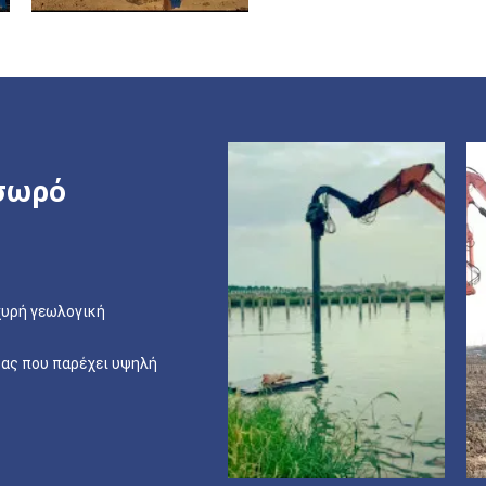
σωρό
χυρή γεωλογική
βας που παρέχει υψηλή