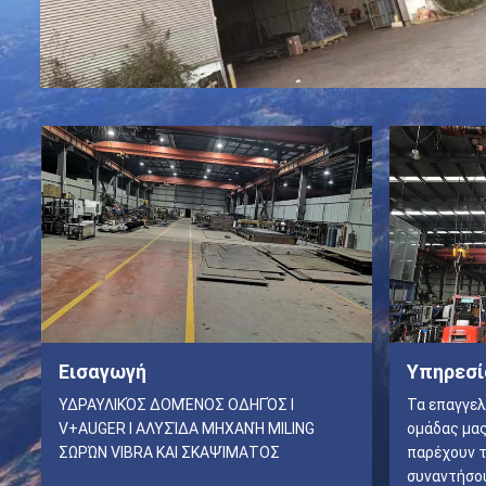
Εισαγωγή
Υπηρεσί
ΥΔΡΑΥΛΙΚΌΣ ΔΟΜΈΝΟΣ ΟΔΗΓΌΣ Ι
Τα επαγγελ
V+AUGER Ι ΑΛΥΣΊΔΑ ΜΗΧΑΝΉ MILING
ομάδας μας
ΣΩΡΏΝ VIBRA ΚΑΙ ΣΚΑΨΊΜΑΤΟΣ
παρέχουν τ
συναντήσου