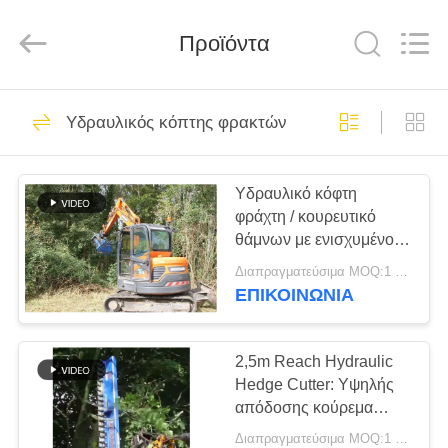
Shanghai
Yekun
Construction
Machinery
Προϊόντα
Co.,
Ltd..
All
Rights
ΣΠΊΤΙ
Reserved.
113
Υδραυλικός κόπτης φρακτών
υδραυλικών
ΠΡΟΪΌΝΤΑ
πασσάλων
Υδραυλικό κόφτη
φράχτη / κουρευτικό
πρόγραμμα
VR
θάμνων με ενισχυμένο
ΠΑΡΟΥΣΙΆΣΤΕ
οδήγησης
έλεγχο και
Διαπραγματεύσιμα MOQ:1 ομάδα
ελαχιστοποιημένο
ΕΠΙΚΟΙΝΩΝΙΑ
θόρυβο
86
ΠΕΡΊΠΟΥ
Εκσκαφέας
ΕΜΕΊΣ
2,5m Reach Hydraulic
Hedge Cutter: Υψηλής
συναρμολογημένα
απόδοσης κούρεμα
ΓΎΡΟΣ
&amp; επαγγελματικό
σωρό πρόγραμμα
Διαπραγματεύσιμα MOQ:1 ομάδα