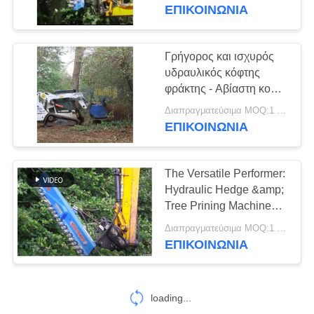
ΕΡΓΟΣΤΑΣΊΩΝ
κλάδεμα δέντρων
ΕΠΙΚΟΙΝΩΝΙΑ
οδήγησης
ΠΟΙΟΤΙΚΌΣ
Γρήγορος και ισχυρός
14
ΈΛΕΓΧΟΣ
υδραυλικός κόφτης
Ηλεκτρικό σφυρί
φράκτης - Αβίαστη κοπή
υψηλής απόδοσης για
ΜΑΣ
δονητή
Διαπραγματεύσιμα MOQ:1 ομάδα
επαγγελματικά
ΕΠΙΚΟΙΝΩΝΙΑ
ΕΛΆΤΕ
αποτελέσματα
ΣΕ
The Versatile Performer:
ΕΠΑΦΉ
Hydraulic Hedge &amp;
ΜΕ
Tree Prining Machine
43
with Durable
Διαπραγματεύσιμα MOQ:1 ομάδα
Δευτερεύων οδηγός
Performance
ΕΠΙΚΟΙΝΩΝΙΑ
ΕΙΔΉΣΕΙΣ
σωρών πιασιμάτων
ΠΕΡΙΠΤΏΣΕΙΣ
loading...