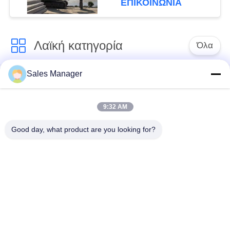
ΕΠΙΚΟΙΝΩΝΙΑ
κραδασμούς για
πασσάλους φύλλων 6-
8 μέτρων
Λαϊκή κατηγορία
Όλα
Sales Manager
υδραυλικών
Εκσκαφέας
πασσάλων
συναρμολογημένα
πρόγραμμα
σωρό πρόγραμμα
9:32 AM
οδήγησης
οδήγησης
Good day, what product are you looking for?
Ηλεκτρικό σφυρί
Δευτερεύων οδηγός
δονητή
σωρών πιασιμάτων
Τέσσερις εκκεντρικοί
360 μοίρες οδηγοί
οδηγοί σωρός
στοίβας