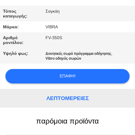
ΕΡΓΟΣΤΑΣΊΩΝ
Τόπος
Σαγκάη
καταγωγής:
ΠΟΙΟΤΙΚΌΣ
Μάρκα:
VIBRA
ΈΛΕΓΧΟΣ
Αριθμό
FV-350S
μοντέλου:
ΜΑΣ
Υψηλό φως:
,
Δονητικές σωρό πρόγραμμα οδήγησης
ΕΛΆΤΕ
Vibro οδηγός σωρών
ΣΕ
ΕΠΑΦΉ!
ΕΠΑΦΉ
ΜΕ
ΛΕΠΤΟΜΈΡΕΙΕΣ
ΕΙΔΉΣΕΙΣ
παρόμοια προϊόντα
ΠΕΡΙΠΤΏΣΕΙΣ