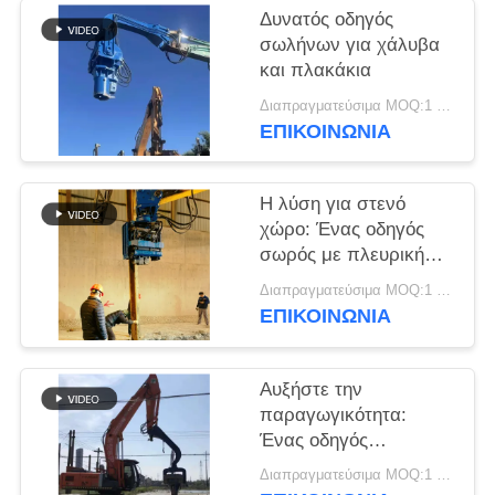
Δυνατός οδηγός
ΖΗΤΉΣΤΕ
σωλήνων για χάλυβα
και πλακάκια
ΈΝΑ
Διαπραγματεύσιμα MOQ:1 σύνολο
ΑΠΌΣΠΑΣΜΑ
ΕΠΙΚΟΙΝΩΝΙΑ
SITEMAP
Η λύση για στενό
χώρο: Ένας οδηγός
PRIVACY
σωρός με πλευρική
λαβή με συμπαγές
POLICY
Διαπραγματεύσιμα MOQ:1 σύνολο
σχεδιασμό για στενά
ΕΠΙΚΟΙΝΩΝΙΑ
σημεία
Αυξήστε την
παραγωγικότητα:
Ένας οδηγός
πασσάλων υψηλής
Διαπραγματεύσιμα MOQ:1 σύνολο
ταχύτητας με ισχυρούς