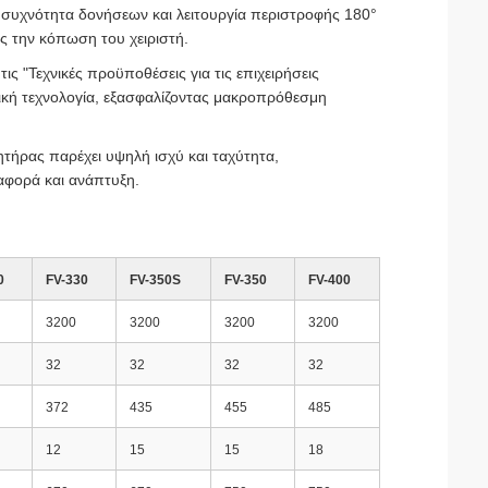
 συχνότητα δονήσεων και λειτουργία περιστροφής 180°
ς την κόπωση του χειριστή.
ς "Τεχνικές προϋποθέσεις για τις επιχειρήσεις
ική τεχνολογία, εξασφαλίζοντας μακροπρόθεσμη
τήρας παρέχει υψηλή ισχύ και ταχύτητα,
αφορά και ανάπτυξη.
0
FV-330
FV-350S
FV-350
FV-400
3200
3200
3200
3200
32
32
32
32
372
435
455
485
12
15
15
18