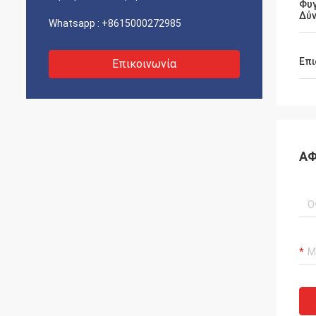
Φυ
Δύ
Whatsapp :
+8615000272985
Επι
Επικοινωνία
ΑΦ