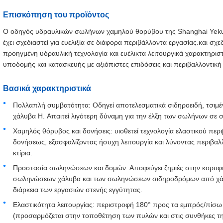
Επισκόπηση του προϊόντος
Ο οδηγός υδραυλικών σωλήνων χαμηλού θορύβου της Shanghai Yekun 
έχει σχεδιαστεί για ευελιξία σε διάφορα περιβάλλοντα εργασίας.και σ
προηγμένη υδραυλική τεχνολογία και ευέλικτα λειτουργικά χαρακτηρισ
υποδομής και κατασκευής με αξιόπιστες επιδόσεις και περιβαλλοντι
Βασικά χαρακτηριστικά
Πολλαπλή συμβατότητα: Οδηγεί αποτελεσματικά σιδηροειδή, τσιμέν
χάλυβα H. Απαιτεί λιγότερη δύναμη για την έλξη των σωλήνων σε 
Χαμηλός θόρυβος και δονήσεις: υιοθετεί τεχνολογία ελαστικού περ
δονήσεως, εξασφαλίζοντας ήσυχη λειτουργία και λύνοντας περιβαλ
κτίρια.
Προστασία σωληνώσεων και δομών: Αποφεύγει ζημιές στην κορυ
σωληνώσεων χάλυβα και των σωληνώσεων σιδηροδρόμων από χάλυβ
διάρκεια των εργασιών στενής εγγύτητας.
Ελαστικότητα λειτουργίας: περιστροφή 180° προς τα εμπρός/πίσω
(προσαρμόζεται στην τοποθέτηση των πυλών και στις συνθήκες τ