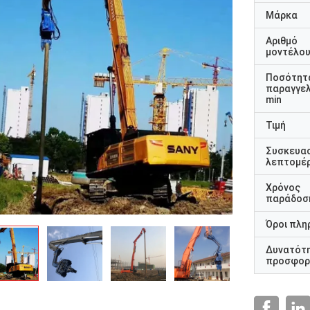
Μάρκα
Αριθμό
μοντέλο
Ποσότητ
παραγγελ
min
Τιμή
Συσκευα
λεπτομέρ
Χρόνος
παράδοσ
Όροι πλη
Δυνατότ
προσφορ