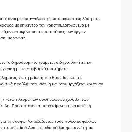
ς είναι μια επαγγελματική κατασκευαστική λύση που
χεδιασμός με επίκεντρο τον χρήστηΕξοπλισμένο με
τικά,ανταποκρίνεται στις απαιτήσεις των έργων
κή συμμόρφωση.
το, σιδηροδρομικές γραμμές, σιδηροπλακέτες και
σύγκριση με τα συμβατικά συστήματα.
ιβλήματος για τη μείωση του θορύβου και της
λοντικά προβλήματα, ακόμη και όταν εργάζεται κοντά σε
φή / κάτω πλευρά των σωληνώσεων χάλυβα, των
α. Προστατεύει τα παρακείμενα κτίρια κατά τη
 για τη σύσφιξη/κατεβάζοντας τους πυλώνες φύλλων
ης τοποθεσίας).Δύο επίπεδα ρύθμισης συχνότητας