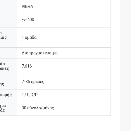
VIBRA
Fv-400
υ
α
ίας
1 ομάδα
Διαπραγματεύσιμα
σία
7,616
ειες
7-35 ημέρες
ης
ρωμής
T/T, D/P
ητα
30 σύνολο/μήνας
άς