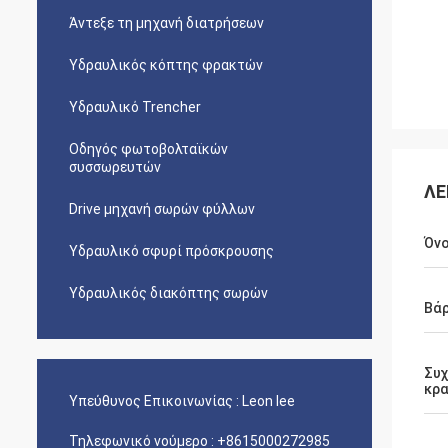
Άντεξε τη μηχανή διατρήσεων
Υδραυλικός κόπτης φρακτών
Υδραυλικό Trencher
Οδηγός φωτοβολταϊκών
συσσωρευτών
ΛΕ
Drive μηχανή σωρών φύλλων
Όν
Υδραυλικό σφυρί πρόσκρουσης
Υδραυλικός διακόπτης σωρών
Βάρ
Συ
κρ
Υπεύθυνος Επικοινωνίας :
Leon lee
Τηλεφωνικό νούμερο :
+8615000272985