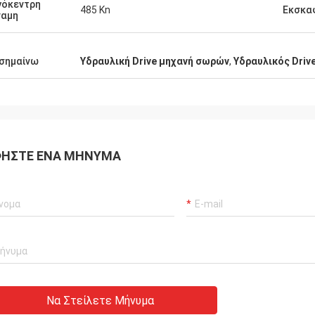
γόκεντρη
485 Kn
Εκσκα
ναμη
σημαίνω
Υδραυλική Drive μηχανή σωρών
,
Υδραυλικός Driv
ΉΣΤΕ ΈΝΑ ΜΉΝΥΜΑ
Να Στείλετε Μήνυμα