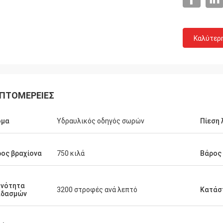
Καλύτερ
ΠΤΟΜΈΡΕΙΕΣ
ομα
Υδραυλικός οδηγός σωρών
Πίεση 
ος βραχίονα
750 κιλά
Βάρος
χνότητα
3200 στροφές ανά λεπτό
Κατάσ
αδασμών