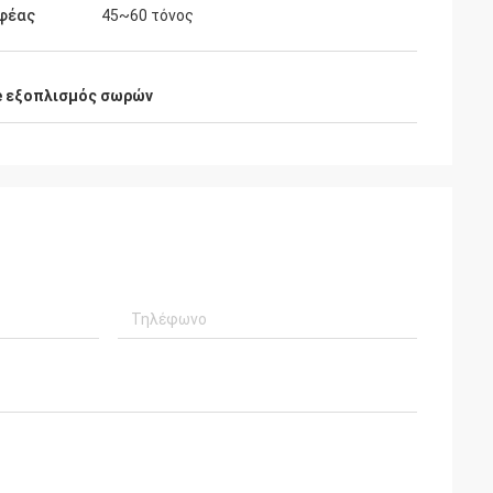
φέας
45~60 τόνος
e εξοπλισμός σωρών