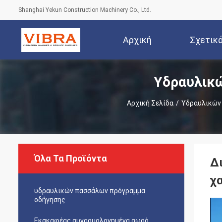
Shanghai Yekun Construction Machinery Co., Ltd.
Αρχική
Σχετικ
Υδραυλικ
Σελίδα
Αρχική Σελίδα
/
Υδραυλικών
Όλα Τα Προϊόντα
Δ
χ
υδραυλικών πασσάλων πρόγραμμα
οδήγησης
Εκσκαφέας συναρμολογημένα σωρό