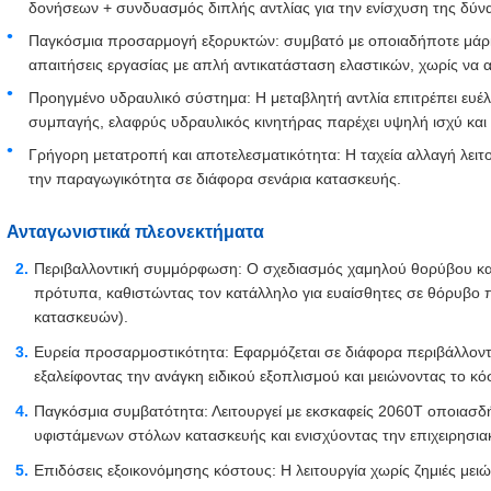
δονήσεων + συνδυασμός διπλής αντλίας για την ενίσχυση της δύν
Παγκόσμια προσαρμογή εξορυκτών: συμβατό με οποιαδήποτε μάρκα
απαιτήσεις εργασίας με απλή αντικατάσταση ελαστικών, χωρίς να απ
Προηγμένο υδραυλικό σύστημα: Η μεταβλητή αντλία επιτρέπει ευέ
συμπαγής, ελαφρύς υδραυλικός κινητήρας παρέχει υψηλή ισχύ και 
Γρήγορη μετατροπή και αποτελεσματικότητα: Η ταχεία αλλαγή λειτο
την παραγωγικότητα σε διάφορα σενάρια κατασκευής.
Ανταγωνιστικά πλεονεκτήματα
Περιβαλλοντική συμμόρφωση: Ο σχεδιασμός χαμηλού θορύβου κα
πρότυπα, καθιστώντας τον κατάλληλο για ευαίσθητες σε θόρυβο πε
κατασκευών).
Ευρεία προσαρμοστικότητα: Εφαρμόζεται σε διάφορα περιβάλλον
εξαλείφοντας την ανάγκη ειδικού εξοπλισμού και μειώνοντας το κό
Παγκόσμια συμβατότητα: Λειτουργεί με εκσκαφείς 2060T οποιασδ
υφιστάμενων στόλων κατασκευής και ενισχύοντας την επιχειρησιακ
Επιδόσεις εξοικονόμησης κόστους: Η λειτουργία χωρίς ζημιές μειώ