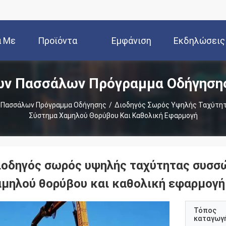
ά Με
Προϊόντα
Εμφάνιση
Εκδηλώσεις
ών Πασσάλων Πρόγραμμα Οδήγησης
Εμάς
VR
 Πασσάλων Πρόγραμμα Οδήγησης
/
Διοδηγός Σωρός Υψηλής Ταχύτητ
Σύστημα Χαμηλού Θορύβου Και Καθολική Εφαρμογή
ιοδηγός σωρός υψηλής ταχύτητας συσσώ
αμηλού θορύβου και καθολική εφαρμογή
Τόπος
καταγωγ