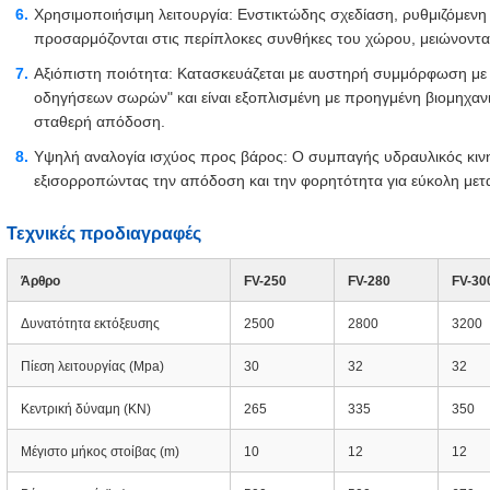
Χρησιμοποιήσιμη λειτουργία: Ενστικτώδης σχεδίαση, ρυθμιζόμενη
προσαρμόζονται στις περίπλοκες συνθήκες του χώρου, μειώνοντα
Αξιόπιστη ποιότητα: Κατασκευάζεται με αυστηρή συμμόρφωση με τι
οδηγήσεων σωρών" και είναι εξοπλισμένη με προηγμένη βιομηχαν
σταθερή απόδοση.
Υψηλή αναλογία ισχύος προς βάρος: Ο συμπαγής υδραυλικός κινη
εξισορροπώντας την απόδοση και την φορητότητα για εύκολη μετ
Τεχνικές προδιαγραφές
Άρθρο
FV-250
FV-280
FV-30
Δυνατότητα εκτόξευσης
2500
2800
3200
Πίεση λειτουργίας (Mpa)
30
32
32
Κεντρική δύναμη (KN)
265
335
350
Μέγιστο μήκος στοίβας (m)
10
12
12