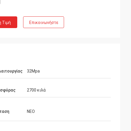
η Τιμή
Επικοινωνήστε
λειτουργίας
32Mpa
 σφύρας
2700 κιλά
ταση
ΝΕΟ