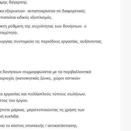
αμης διέγερσης.
 εξορυκτών· ανταποκρίνεται σε διαφορετικές
αιτείται ειδικός εξοπλισμός.
λικτη ρύθμιση της συχνότητας των δονήσεων· ο
ταχύτητα.
υργίας συντομεύει τις περιόδους εργασίας, αυξάνοντας
ι δονήσεων συμμορφώνεται με τα περιβαλλοντικά
ριοχές (κατοικητικές ζώνες, χώροι αστικών
τα εργασίας και πολλαπλούς τύπους σωλήνων,
στος του έργου.
ήποτε μάρκας, μεγιστοποιώντας τη χρήση των
ή ευελιξία.
νει το κόστος επισκευής / αντικατάστασης.