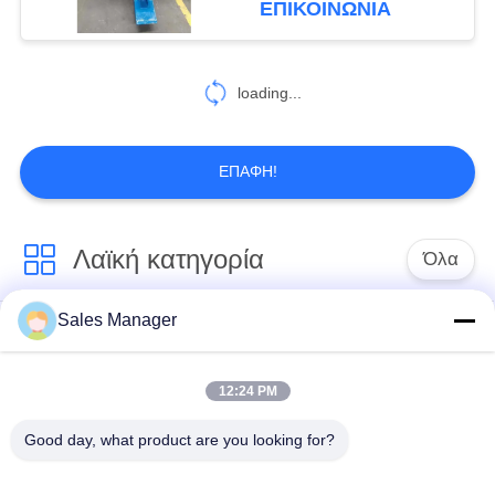
ΕΠΙΚΟΙΝΩΝΙΑ
54
Οδηγός σωρός
loading...
μακρύς βουμ
ΕΠΑΦΉ!
Λαϊκή κατηγορία
Όλα
5
Μηχανικός
Sales Manager
υδραυλικών
Εκσκαφέας
βραχίονας
πασσάλων
συναρμολογημένα
πρόγραμμα
σωρό πρόγραμμα
12:24 PM
οδήγησης
οδήγησης
Good day, what product are you looking for?
Ηλεκτρικό σφυρί
Δευτερεύων οδηγός