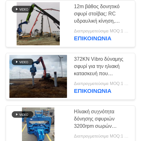
12m βάθος δονητικό
σφυρί στοίβας: RC
38
υδραυλική κίνηση,
Μίνι οδηγός σωρών
απαλλαγμένη από
Διαπραγματεύσιμα MOQ:1 σύνολο
ρύπανση και αποδοτική
ΕΠΙΚΟΙΝΩΝΙΑ
εκσκαφέων
εργασία θεμελίωσης
372KN Vibro δύναμης
σφυρί για την ηλιακή
κατασκευή που
συσσωρεύει το
30
Διαπραγματεύσιμα MOQ:1 σύνολο
τράβηγμα
ΕΠΙΚΟΙΝΩΝΙΑ
Συγκεκριμένος Drive
εξοπλισμός σωρών
Ηλιακή συχνότητα
δόνησης σφυριών
3200rpm σωρών
κατασκευής
Διαπραγματεύσιμα MOQ:1 σύνολο
συγκεκριμένη