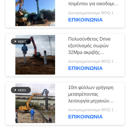
τσιμέντου για οικοδομικά
ΖΗΤΉΣΤΕ
έργα
Διαπραγματεύσιμα MOQ:1 σετ
ΈΝΑ
ΕΠΙΚΟΙΝΩΝΙΑ
25
ΑΠΌΣΠΑΣΜΑ
Τέσσερις εκκεντρικοί
Πολυσύνθετος Drive
οδηγοί σωρός
εξοπλισμός σωρών
SITEMAP
32Mpa ακριβής
συγκεκριμένος
Διαπραγματεύσιμα MOQ:1 σύνολο
PRIVACY
ΕΠΙΚΟΙΝΩΝΙΑ
POLICY
15
10m φύλλων γρήγορη
360 μοίρες οδηγοί
μετατρέποντας
λειτουργία μηχανών
στοίβας
σωρών Drive
Διαπραγματεύσιμα MOQ:1 σύνολο
ΕΠΙΚΟΙΝΩΝΙΑ