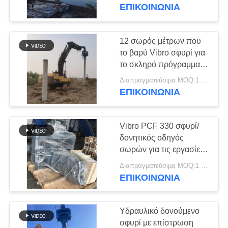
ΕΡΓΟΣΤΑΣΊΩΝ
σιδηρουργικά σωλήνα
ΕΠΙΚΟΙΝΩΝΙΑ
οδήγησης
ΠΟΙΟΤΙΚΌΣ
12 σωρός μέτρων που
14
ΈΛΕΓΧΟΣ
το βαρύ Vibro σφυρί για
Ηλεκτρικό σφυρί
το σκληρό πρόγραμμα
γήινων/εδαφολογικών
ΜΑΣ
δονητή
Διαπραγματεύσιμα MOQ:1 ΣΥΝΟΛΟ
περιοχών
ΕΠΙΚΟΙΝΩΝΙΑ
ΕΛΆΤΕ
ΣΕ
Vibro PCF 330 σφυρί/
ΕΠΑΦΉ
δονητικός οδηγός
ΜΕ
σωρών για τις εργασίες
43
ιδρύματος σωρών
Διαπραγματεύσιμα MOQ:1 σύνολο
Δευτερεύων οδηγός
γεφυρών
ΕΠΙΚΟΙΝΩΝΙΑ
ΕΙΔΉΣΕΙΣ
σωρών πιασιμάτων
Υδραυλικό δονούμενο
ΠΕΡΙΠΤΏΣΕΙΣ
σφυρί με επίστρωση