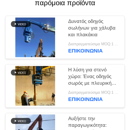
παρόμοια προϊόντα
ΖΗΤΉΣΤΕ
ΈΝΑ
Δυνατός οδηγός
σωλήνων για χάλυβα
ΑΠΌΣΠΑΣΜΑ
και πλακάκια
Διαπραγματεύσιμα MOQ:1 σύνολο
SITEMAP
ΕΠΙΚΟΙΝΩΝΙΑ
PRIVACY
Η λύση για στενό
POLICY
χώρο: Ένας οδηγός
σωρός με πλευρική
λαβή με συμπαγές
Διαπραγματεύσιμα MOQ:1 σύνολο
σχεδιασμό για στενά
ΕΠΙΚΟΙΝΩΝΙΑ
σημεία
Αυξήστε την
παραγωγικότητα: