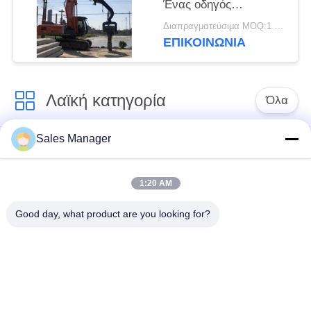
Ένας οδηγός
πασσάλων υψηλής
Διαπραγματεύσιμα MOQ:1 σύνολο
ταχύτητας με ισχυρούς
ΕΠΙΚΟΙΝΩΝΙΑ
κραδασμούς για
πασσάλους φύλλων 6-
8 μέτρων
Λαϊκή κατηγορία
Όλα
Sales Manager
υδραυλικών
Εκσκαφέας
πασσάλων
συναρμολογημένα
πρόγραμμα
σωρό πρόγραμμα
1:20 AM
οδήγησης
οδήγησης
Good day, what product are you looking for?
Ηλεκτρικό σφυρί
Δευτερεύων οδηγός
δονητή
σωρών πιασιμάτων
Τέσσερις εκκεντρικοί
360 μοίρες οδηγοί
οδηγοί σωρός
στοίβας