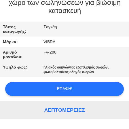
ΕΡΓΟΣΤΑΣΊΩΝ
χώρο των σωληνώσεων για βιώσιμη
κατασκευή
ΠΟΙΟΤΙΚΌΣ
Τόπος
Σαγκάη
ΈΛΕΓΧΟΣ
καταγωγής:
Μάρκα:
VIBRA
ΜΑΣ
Αριθμό
Fv-280
ΕΛΆΤΕ
μοντέλου:
ΣΕ
Υψηλό φως:
,
ηλιακός οδηγώντας εξοπλισμός σωρών
φωτοβολταϊκός οδηγός σωρών
ΕΠΑΦΉ
ΜΕ
ΕΠΑΦΉ!
ΕΙΔΉΣΕΙΣ
ΛΕΠΤΟΜΈΡΕΙΕΣ
ΠΕΡΙΠΤΏΣΕΙΣ