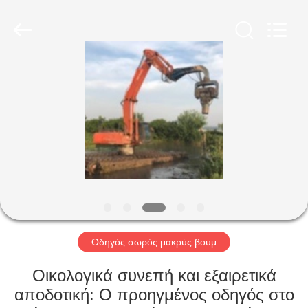
Shanghai
Yekun
Construction
Machinery
Co.,
Ltd..
All
Rights
ΣΠΊΤΙ
Reserved.
ΠΡΟΪΌΝΤΑ
VR
ΠΑΡΟΥΣΙΆΣΤΕ
ΠΕΡΊΠΟΥ
ΕΜΕΊΣ
Οδηγός σωρός μακρύς βουμ
Οικολογικά συνεπή και εξαιρετικά
ΓΎΡΟΣ
αποδοτική: Ο προηγμένος οδηγός στο