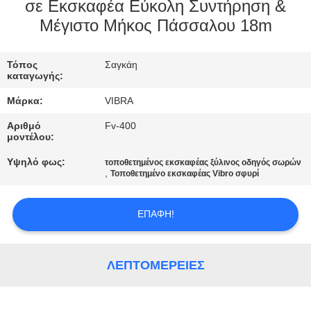
ΕΡΓΟΣΤΑΣΊΩΝ
σε Εκσκαφέα Εύκολη Συντήρηση &
Μέγιστο Μήκος Πάσσαλου 18m
ΠΟΙΟΤΙΚΌΣ
Τόπος
Σαγκάη
ΈΛΕΓΧΟΣ
καταγωγής:
Μάρκα:
VIBRA
ΜΑΣ
Αριθμό
Fv-400
ΕΛΆΤΕ
μοντέλου:
ΣΕ
Υψηλό φως:
τοποθετημένος εκσκαφέας ξύλινος οδηγός σωρών
,
Τοποθετημένο εκσκαφέας Vibro σφυρί
ΕΠΑΦΉ
ΜΕ
ΕΠΑΦΉ!
ΕΙΔΉΣΕΙΣ
ΛΕΠΤΟΜΈΡΕΙΕΣ
ΠΕΡΙΠΤΏΣΕΙΣ