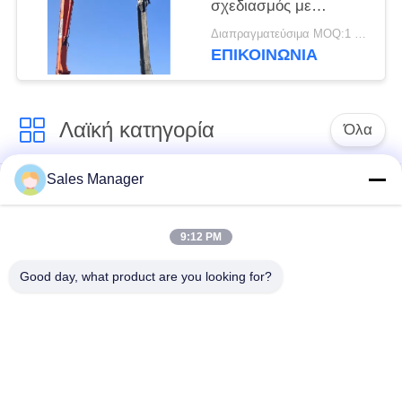
σχεδιασμός με
ευέλικτες επιλογές
Διαπραγματεύσιμα MOQ:1 set
χρήσης
ΕΠΙΚΟΙΝΩΝΙΑ
Λαϊκή κατηγορία
Όλα
Sales Manager
υδραυλικών
Εκσκαφέας
πασσάλων
συναρμολογημένα
πρόγραμμα
σωρό πρόγραμμα
9:12 PM
οδήγησης
οδήγησης
Good day, what product are you looking for?
Ηλεκτρικό σφυρί
Δευτερεύων οδηγός
δονητή
σωρών πιασιμάτων
Τέσσερις εκκεντρικοί
360 μοίρες οδηγοί
οδηγοί σωρός
στοίβας