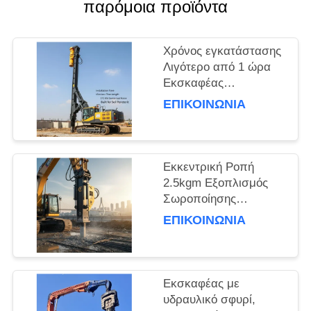
παρόμοια προϊόντα
ΖΗΤΉΣΤΕ
ΈΝΑ
Χρόνος εγκατάστασης
Λιγότερο από 1 ώρα
ΑΠΌΣΠΑΣΜΑ
Εκσκαφέας
Εγκατεστημένος
ΕΠΙΚΟΙΝΩΝΙΑ
SITEMAP
οδηγός σωρός Με
μήκος σωρού 15m και
φυγοκεντρική δύναμη
PRIVACY
172 Kn
Εκκεντρική Ροπή
POLICY
Κατασκευασμένος για
2.5kgm Εξοπλισμός
διείσδυση στο έδαφος
Σωροποίησης
Εκσκαφέα για
ΕΠΙΚΟΙΝΩΝΙΑ
Θεμελιώσεις και Έργα
Πολιτικού Μηχανικού
Εκσκαφέας με
υδραυλικό σφυρί,