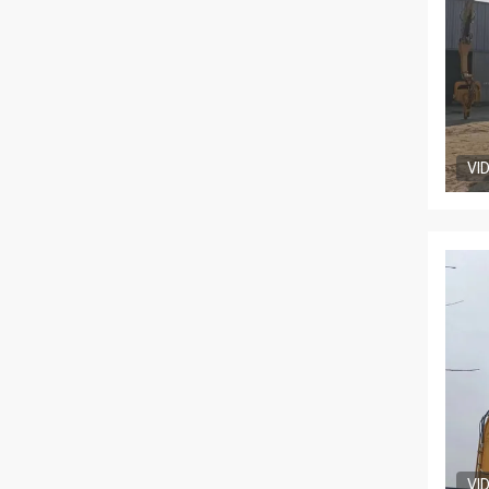
VI
VI