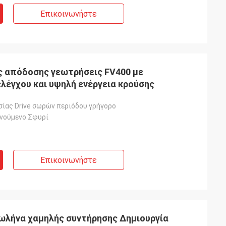
Επικοινωνήστε
όδοσης γεωτρήσεις FV400 με
λέγχου και υψηλή ενέργεια κρούσης
σίας Drive σωρών περιόδου γρήγορο
νούμενο Σφυρί
Επικοινωνήστε
ωλήνα χαμηλής συντήρησης ∆ημιουργία