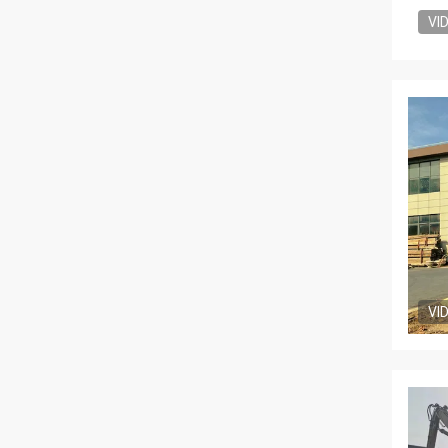
VI
VI