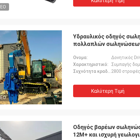
Καλύτερη Τιμή
DEO
Υδραυλικός οδηγός σωλη
πολλαπλών σωληνώσεων
Ονομα:
Δονητικός Dr
Χαρακτηριστικό:
Συμπαγής δο
Συχνότητα κραδασμών:
2800 στροφές
Καλύτερη Τιμή
DEO
Οδηγός βαρέων σωληνώσ
12M+ και ισχυρή γεωλογ