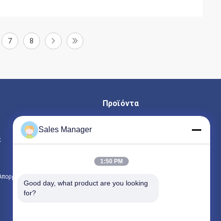
7
8
Προϊόντα
υδραυλικών πασσάλων πρόγραμμα οδήγησης
Sales Manager
ς
Εκσκαφέας συναρμολογημένα σωρό πρόγραμμα οδήγησης
Ηλεκτρικό σφυρί δονητή
1:50 PM
 Απορρήτου
Όλες οι κατηγορίες
Good day, what product are you looking 
for?