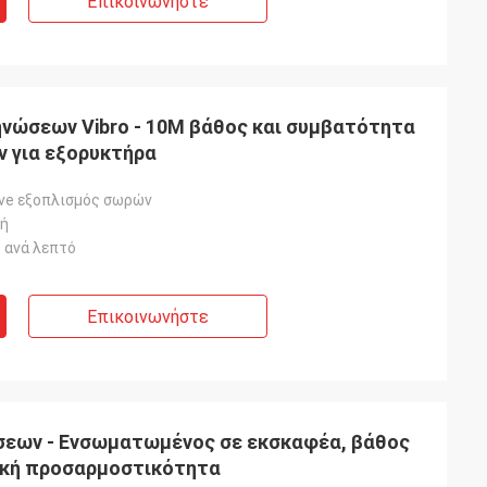
Επικοινωνήστε
νώσεων Vibro - 10M βάθος και συμβατότητα
 για εξορυκτήρα
ive εξοπλισμός σωρών
μή
 ανά λεπτό
Επικοινωνήστε
εων - Ενσωματωμένος σε εκσκαφέα, βάθος
ική προσαρμοστικότητα