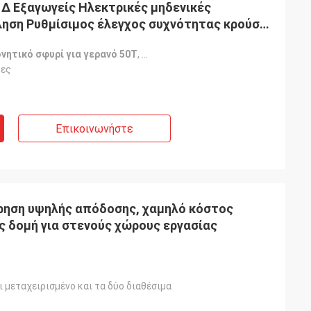
ς
ηση Ρυθμίσιμος έλεγχος συχνότητας κρούσης
νητικό σφυρί για γερανό 50T
,
Ρυθμίσιμο σφυρί δονητικού με συ
τες
Επικοινωνήστε
τρηση υψηλής απόδοσης, χαμηλό κόστος
ς δομή για στενούς χώρους εργασίας
ι μεταχειρισμένο και τα δύο διαθέσιμα