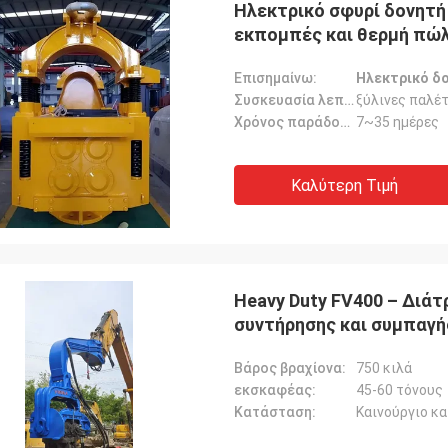
Ηλεκτρικό σφυρί δονητή ∆ Εξαγωγείς Ηλεκτρικές μηδενικέ
εκπομπές και θερμή πώλ
για γερανό 50T
Επισημαίνω:
Ηλεκτρικό δο
Συσκευασία λεπτομέρειες:
ξύλινες παλέ
Χρόνος παράδοσης:
7~35 ημέρες
Καλύτερη Τιμή
Heavy Duty FV400 – Διά
συντήρησης και συμπαγή
Βάρος βραχίονα:
750 κιλά
εκσκαφέας:
45-60 τόνους
Κατάσταση:
Καινούργιο κα