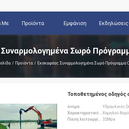
ά Με
Προϊόντα
Εμφάνιση
Εκδηλώσεις
Εμάς
VR
Συναρμολογημένα Σωρό Πρόγραμ
Σελίδα
/
Προϊόντα
/
Εκσκαφέας Συναρμολογημένα Σωρό Πρόγραμμα 
Τοποθετημένος οδηγός
όνομα:
Υδραυλικός D
Χαρακτηριστικό γνώρισμα:
Χαμηλού θορ
Πίεση λειτουργίας:
32Mpa