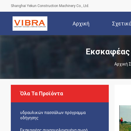
Shanghai Yekun Construction Machinery Co., Ltd.
Αρχική
Σχετικ
Σελίδα
Εκσκαφέας 
Αρχική 
Όλα Τα Προϊόντα
υδραυλικών πασσάλων πρόγραμμα
οδήγησης
Εκσκαφέας συναρμολογημένα σωρό