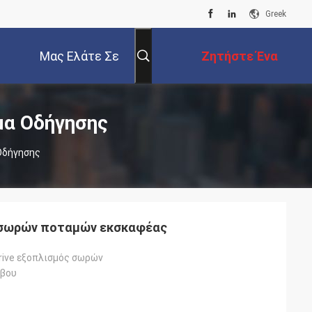
Greek
Μας Ελάτε Σε
Ζητήστε Ένα
Επαφή Με
Απόσπασμα
μα Οδήγησης
Οδήγησης
 σωρών ποταμών εκσκαφέας
rive εξοπλισμός σωρών
ύβου