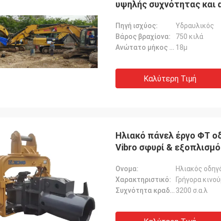
υψηλής συχνότητας και 
αλλαγή εργαλείου
Πηγή ισχύος:
Υδραυλικός
Βάρος βραχίονα:
750 κιλά
Ανώτατο μήκος σωρών:
18μ
Καλύτερη Τιμή
Ηλιακό πάνελ έργο ΦΤ ο
Vibro σφυρί & εξοπλισμ
Ονομα:
Χαρακτηριστικό:
Γρήγορα κινού
Συχνότητα κραδασμών:
3200 σ.α.λ