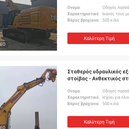
Ονομα:
Οδηγός πασσά
Χαρακτηριστικό:
Ικανός τους 
Βάρος βραχίονα:
500 κιλά
Καλύτερη Τιμή
DEO
Σταθερός υδραυλικός εξ
στοίβας - Ανθεκτικός σ
υδάτινων σωμάτων
Ονομα:
Οδηγός πασσά
Χαρακτηριστικό:
Ισχύει για ό
Βάρος βραχίονα:
500 κιλά
Καλύτερη Τιμή
DEO