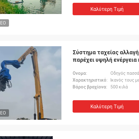
Καλύτερη Τιμή
DEO
Σύστημα ταχείας αλλαγή
παρέχει υψηλή ενέργεια
Ονομα:
Οδηγός πασσά
Χαρακτηριστικό:
Ικανός τους 
Βάρος βραχίονα:
500 κιλά
Καλύτερη Τιμή
DEO