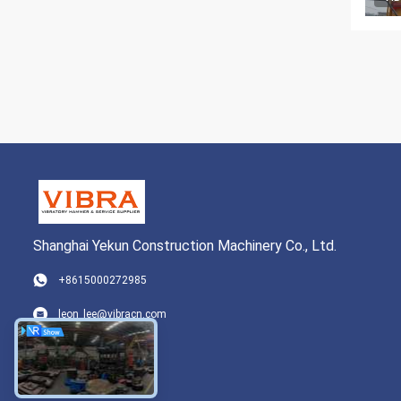
Shanghai Yekun Construction Machinery Co., Ltd.
+8615000272985
leon_lee@vibracn.com