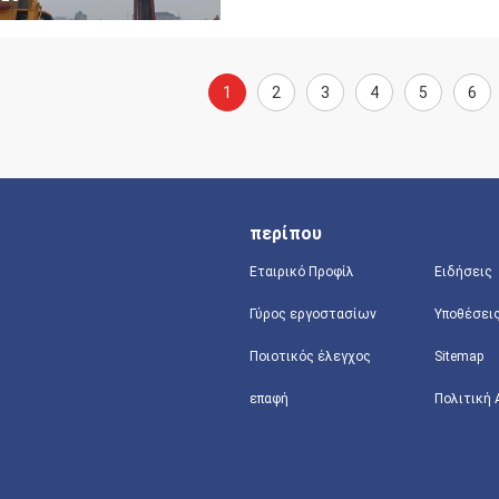
1
2
3
4
5
6
περίπου
Εταιρικό Προφίλ
Ειδήσεις
Γύρος εργοστασίων
Υποθέσει
Ποιοτικός έλεγχος
Sitemap
επαφή
Πολιτική