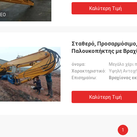
Καλύτερη Τιμή
DEO
Σταθερό, Προσαρμόσιμο,
Παλουκοπήκτης με Βραχ
όνομα:
Μεγάλο χέρι 
Χαρακτηριστικό:
Υψηλή Αντοχ
Επισημαίνω:
Βραχίονας ε
Καλύτερη Τιμή
1