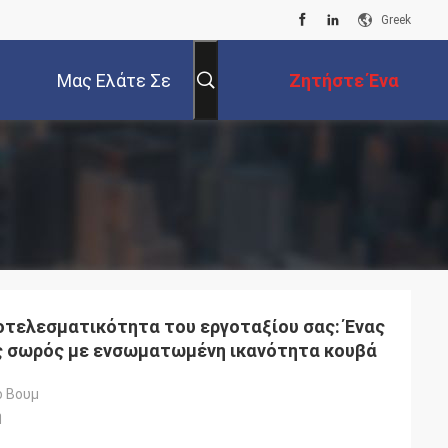
Greek
Μας Ελάτε Σε
Ζητήστε Ένα
Επαφή Με
Απόσπασμα
τελεσματικότητα του εργοταξίου σας: Ένας
ς σωρός με ενσωματωμένη ικανότητα κουβά
ο Βουμ
ή