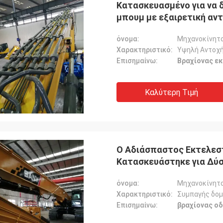
Κατασκευασμένο για να 
μπουμ με εξαιρετική αν
όνομα:
Μηχανοκίνητ
Χαρακτηριστικό:
Υψηλή Αντοχ
Επισημαίνω:
Βραχίονας ε
Καλύτερη Τιμή
Ο Αδιάσπαστος Εκτελεσ
Κατασκευάστηκε για Δύ
όνομα:
Μηχανοκίνητ
Χαρακτηριστικό:
Συμπαγής δο
Επισημαίνω:
βραχίονας ο