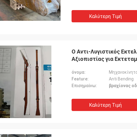
Καλύτερη Τιμή
Ο Αντι-Λυγιστικός Εκτε
Αξιοπιστίας για Εκτετα
όνομα:
Μηχανοκίνητ
Feature:
Anti Bending
Επισημαίνω:
βραχίονας ο
Καλύτερη Τιμή