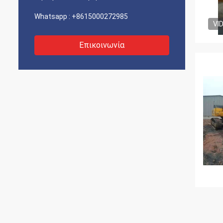
Whatsapp :
+8615000272985
VI
Επικοινωνία