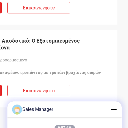
Επικοινωνήστε
 Αποδοτικό: Ο Εξατομικευμένος
ίονα
προσαρμοσμένο
ή
κσκαφέων
,
τρυπώντας με τρυπάνι βραχίονας σωρών
Επικοινωνήστε
Sales Manager
9:57 AM