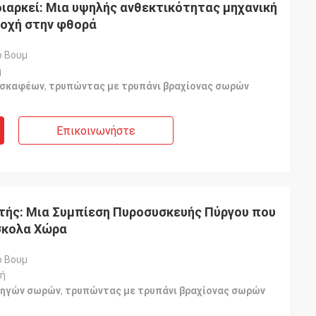
διαρκεί: Μια υψηλής ανθεκτικότητας μηχανική
τοχή στην φθορά
ο Βουμ
ή
κσκαφέων
,
τρυπώντας με τρυπάνι βραχίονας σωρών
Επικοινωνήστε
τής: Μια Συμπίεση Πυροσυσκευής Πύργου που
σκολα Χώρα
ο Βουμ
μή
δηγών σωρών
,
τρυπώντας με τρυπάνι βραχίονας σωρών