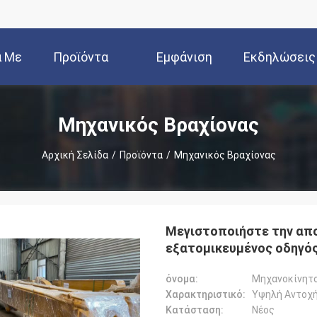
ά Με
Προϊόντα
Εμφάνιση
Εκδηλώσεις
Εμάς
VR
Μηχανικός Βραχίονας
Αρχική Σελίδα
/
Προϊόντα
/
Μηχανικός Βραχίονας
Μεγιστοποιήστε την απο
εξατομικευμένος οδηγό
όνομα:
Μηχανοκίνητ
Χαρακτηριστικό:
Υψηλή Αντοχ
Κατάσταση:
Νέος