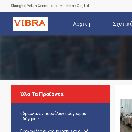
Shanghai Yekun Construction Machinery Co., Ltd.
Αρχική
Σχετικ
Σελίδα
Όλα Τα Προϊόντα
υδραυλικών πασσάλων πρόγραμμα
οδήγησης
Εκσκαφέας συναρμολογημένα σωρό