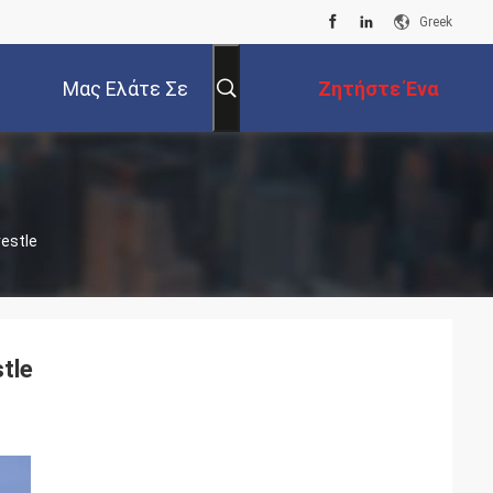
Greek
Μας Ελάτε Σε
Ζητήστε Ένα
Επαφή Με
Απόσπασμα
estle
tle