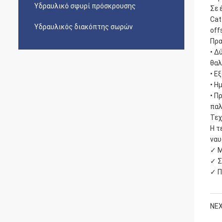
Υδραυλικό σφυρί πρόσκρουσης
Σε 
Cat
Υδραυλικός διακόπτης σωρών
off
Πρα
• Δ
θαλ
• Ε
• Η
• Π
παλ
Τεχ
Η τ
ναυ
✓ Μ
✓ Σ
✓ Π
NEX