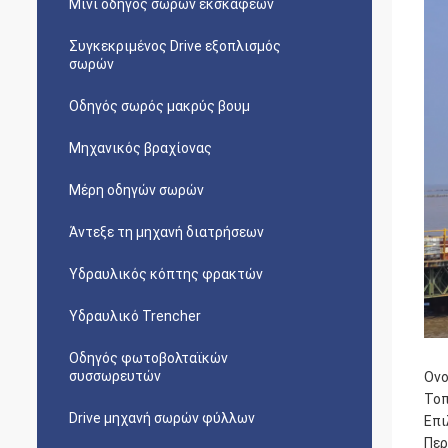
Μίνι οδηγός σωρών εκσκαφέων
Συγκεκριμένος Drive εξοπλισμός
σωρών
Οδηγός σωρός μακρύς βουμ
Μηχανικός βραχίονας
Μέρη οδηγών σωρών
Άντεξε τη μηχανή διατρήσεων
Υδραυλικός κόπτης φρακτών
Υδραυλικό Trencher
Οδηγός φωτοβολταϊκών
συσσωρευτών
Ονο
Τοπ
Drive μηχανή σωρών φύλλων
Επι
Περ