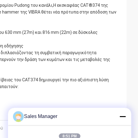
οδρομίου Pudong του κανάλι,Η εκσκαφέας CAT®374 της
pile hammer της VIBRA θέτει νέα πρότυπα στην απόδοση των
ρου 630 mm (27m) και 816 mm (22m) σε δύσκολες
ση οδήγησης
 - διπλασιάζοντας τη συμβατική παραγωγικότητα
περνούν την δράση των κυμάτων και τις μεταβολές της
ίβειας του CAT374 δημιουργεί την πιο αξιόπιστη λύση
απαιτούν:
Sales Manager
ού
8:51 PM