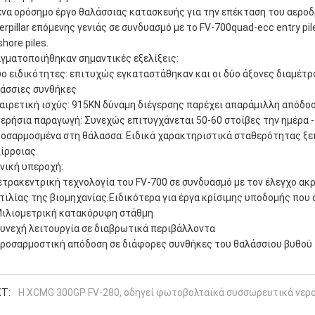
ένα ορόσημο έργο θαλάσσιας κατασκευής για την επέκταση του αερ
erpillar επόμενης γενιάς σε συνδυασμό με το FV-700quad-ecc entry 
shore piles.
γματοποιήθηκαν σημαντικές εξελίξεις:
ύο ειδικότητες: επιτυχώς εγκαταστάθηκαν και οι δύο άξονες διαμέτ
άσσιες συνθήκες
ξαιρετική ισχύς: 915KN δύναμη διέγερσης παρέχει απαράμιλλη απόδο
μερήσια παραγωγή: Συνεχώς επιτυγχάνεται 50-60 στοίβες την ημέρα
ροσαρμοσμένα στη θάλασσα: Ειδικά χαρακτηριστικά σταθερότητας ξε
ίρροιας
νική υπεροχή:
ετρακεντρική τεχνολογία του FV-700 σε συνδυασμό με τον έλεγχο ακρ
τιλίας της βιομηχανίας.Ειδικότερα για έργα κρίσιμης υποδομής που 
ιλιομετρική κατακόρυφη στάθμη
υνεχή λειτουργία σε διαβρωτικά περιβάλλοντα
ροσαρμοστική απόδοση σε διάφορες συνθήκες του θαλάσσιου βυθού
T:
Η XCMG 300GP FV-280, οδηγεί φωτοβολταϊκά συσσωρευτικά νερ