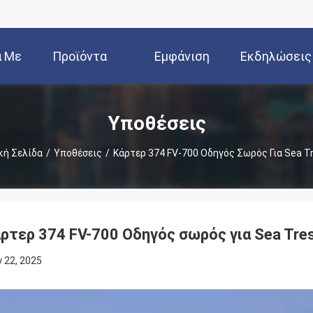
ά Με
Προϊόντα
Εμφάνιση
Εκδηλώσεις
Εμάς
VR
Υποθέσεις
κή Σελίδα
/
Υποθέσεις
/
Κάρτερ 374 FV-700 Οδηγός Σωρός Για Sea Tr
ρτερ 374 FV-700 Οδηγός σωρός για Sea Tres
 22, 2025