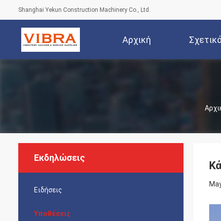
Shanghai Yekun Construction Machinery Co., Ltd.
Αρχική
Σχετικ
Σελίδα
Αρχι
Εκδηλώσεις
Κά
May
Ειδήσεις
Υποθέσεις