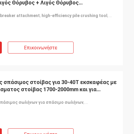
Λιγός Θόρυβος + Λιγός Θόρυβος
ειτουργία
e breaker attachment
,
high-efficiency pile crushing tool
,
400-2500mm 
Επικοινωνήστε
ς σπάσιμος στοίβας για 30-40T εκσκαφέας με
σματος στοίβας 1700-2000mm και για
σπάσιμος σωλήνων για σπάσιμο σωλήνων
,
1700-2000 mm Υδραυλι