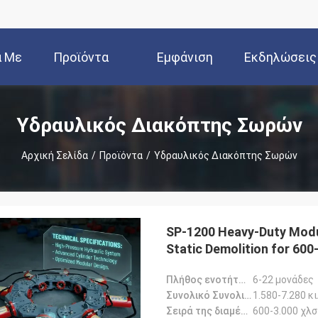
ά Με
Προϊόντα
Εμφάνιση
Εκδηλώσεις
Εμάς
VR
Υδραυλικός Διακόπτης Σωρών
Αρχική Σελίδα
/
Προϊόντα
/
Υδραυλικός Διακόπτης Σωρών
SP-1200 Heavy-Duty Modul
Static Demolition for 60
Πλήθος ενοτήτων:
6-22 μονάδες
Συνολικό Συνολικό Βάρος:
1.580-7.280 κ
Σειρά της διαμέτρου σωρών:
600-3.000 χλσ