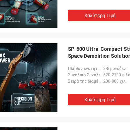
Καλύτερη Τιμή
SP-600 Ultra-Compact Sta
Space Demolition Solutio
Πλήθος ενοτήτων:
3-8 μονάδες
Συνολικό Συνολικό Βάρος:
620-2180 κιλ
Σειρά της διαμέτρου σωρών:
200-800 χιλ.
Καλύτερη Τιμή