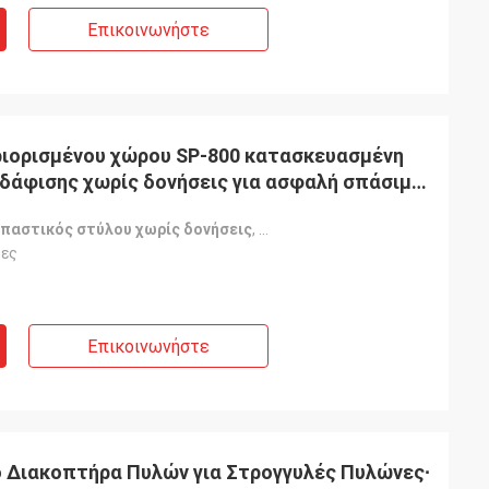
Επικοινωνήστε
ριορισμένου χώρου SP-800 κατασκευασμένη
σπαστικός στύλου χωρίς δονήσεις
,
Εργαλείο σπάσματος σωλήνα 
τες
Επικοινωνήστε
 Διακοπτήρα Πυλών για Στρογγυλές Πυλώνες∙