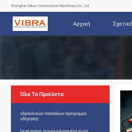
Shanghai Yekun Construction Machinery Co., Ltd.
Αρχική
Σχετικ
Σελίδα
Όλα Τα Προϊόντα
υδραυλικών πασσάλων πρόγραμμα
οδήγησης
Εκσκαφέας συναρμολογημένα σωρό