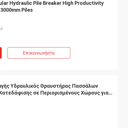
ar Hydraulic Pile Breaker High Productivity
0-3000mm Piles
λά
Επικοινωνήστε
παγής Υδραυλικός Θραυστήρας Πασσάλων
Κατεδάφισης σε Περιορισμένους Χώρους για
ά