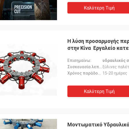
Καλύτερη Τιμή
Η λύση προσαρμογής πε
στην Κίνα ️ Εργαλείο κατεδάφισης χωρίς δονήσεις για ασφαλή σπάσιμο
στοίβων
Επισημαίνω:
υδραυλικός 
Συσκευασία λεπτομέρειες:
ξύλινες παλέ
Χρόνος παράδοσης:
15-20 ημέρες
Καλύτερη Τιμή
Μοντωματικό Υδραυλικό