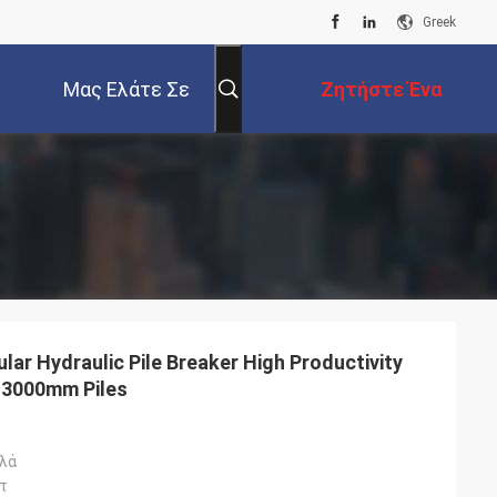
Greek
Μας Ελάτε Σε
Ζητήστε Ένα
Επαφή Με
Απόσπασμα
ar Hydraulic Pile Breaker High Productivity
0-3000mm Piles
ιλά
τ