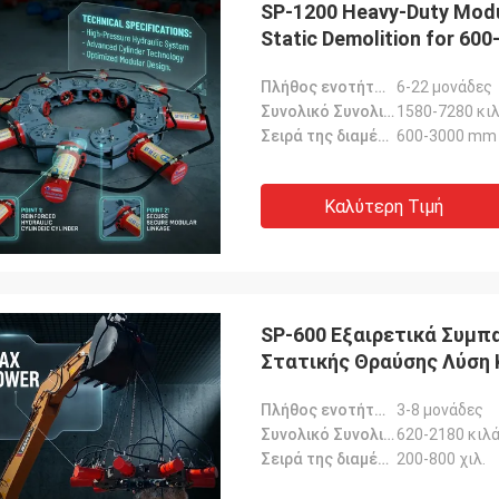
SP-1200 Heavy-Duty Modul
Static Demolition for 60
Πλήθος ενοτήτων:
6-22 μονάδες
Συνολικό Συνολικό Βάρος:
1580-7280 κι
Σειρά της διαμέτρου σωρών:
600-3000 mm
Καλύτερη Τιμή
SP-600 Εξαιρετικά Συμ
Στατικής Θραύσης Λύση 
Πασσάλους 200-800mm
Πλήθος ενοτήτων:
3-8 μονάδες
Συνολικό Συνολικό Βάρος:
620-2180 κιλ
Σειρά της διαμέτρου σωρών:
200-800 χιλ.