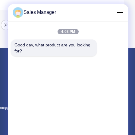
Sales Manager
4:03 PM
Good day, what product are you looking 
for?
Προϊόντα
υδραυλικών πασσάλων πρόγραμμα οδήγησης
ς
Εκσκαφέας συναρμολογημένα σωρό πρόγραμμα οδήγησης
Ηλεκτρικό σφυρί δονητή
 Απορρήτου
Όλες οι κατηγορίες