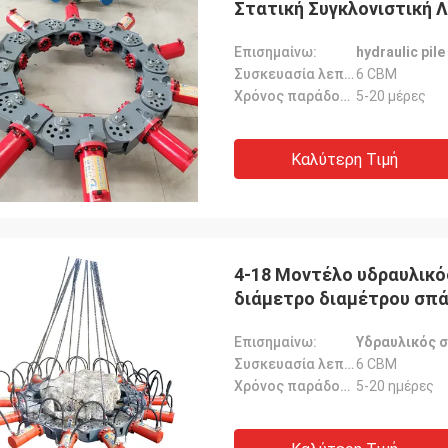
Στατική Συγκλονιστική 
Περιβαλλοντικά φιλική λ
Επισημαίνω:
hydraulic pil
Συσκευασία λεπτομέρειες:
6 CBM
Χρόνος παράδοσης:
5-20 μέρες
Καλύτερη Τιμή
4-18 Μοντέλο υδραυλικό
διάμετρο διαμέτρου σπά
σπάσιμο στοίβας
Επισημαίνω:
Υδραυλικός 
Συσκευασία λεπτομέρειες:
6 CBM
Χρόνος παράδοσης:
5-20 ημέρες