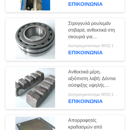
ΕΡΓΟΣΤΑΣΊΩΝ
καουτσούκ υψηλής
ΕΠΙΚΟΙΝΩΝΙΑ
οδήγησης
απόδοσης για οδηγούς
πασσάλων
ΠΟΙΟΤΙΚΌΣ
Στρογγυλά ρουλεμάν
14
ΈΛΕΓΧΟΣ
στιβαρά, ανθεκτικά στη
Ηλεκτρικό σφυρί
σκουριά για
απαιτητικούς οδηγούς
ΜΑΣ
δονητή
Διαπραγματεύσιμα MOQ:1 ομάδα
πασσάλων
ΕΠΙΚΟΙΝΩΝΙΑ
ΕΛΆΤΕ
ΣΕ
Ανθεκτικά μέρη,
ΕΠΑΦΉ
αξιόπιστη λαβή: Δόντια
ΜΕ
σύσφιξης υψηλής
43
ποιότητας για οδηγούς
Διαπραγματεύσιμα MOQ:1 ομάδα
Δευτερεύων οδηγός
πασσάλων
ΕΠΙΚΟΙΝΩΝΙΑ
ΕΙΔΉΣΕΙΣ
σωρών πιασιμάτων
Απορροφητές
ΠΕΡΙΠΤΏΣΕΙΣ
κραδασμών από