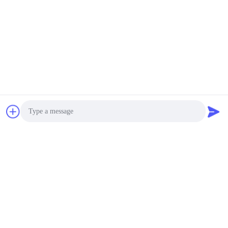
Photo
Video Call
Audio Call