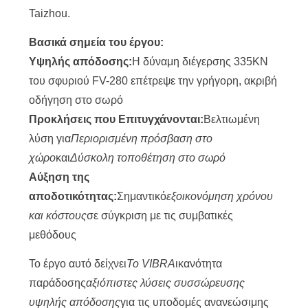
Taizhou.
Βασικά σημεία του έργου:
Υψηλής απόδοσης:
Η δύναμη διέγερσης 335KN
του σφυριού FV-280 επέτρεψε την γρήγορη, ακριβή
οδήγηση στο σωρό
Προκλήσεις που Επιτυγχάνονται:
Βελτιωμένη
λύση για
Περιορισμένη πρόσβαση στο
χώρο
και
Δύσκολη τοποθέτηση στο σωρό
Αύξηση της
αποδοτικότητας:
Σημαντικό
εξοικονόμηση χρόνου
και κόστους
σε σύγκριση με τις συμβατικές
μεθόδους
Το έργο αυτό δείχνει
Το VIBRA
ικανότητα
παράδοσης
αξιόπιστες λύσεις συσσώρευσης
υψηλής απόδοσης
για τις υποδομές ανανεώσιμης