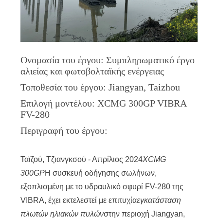
ΖΗΤΉΣΤΕ
ΈΝΑ
ΑΠΌΣΠΑΣΜΑ
Ονομασία του έργου: Συμπληρωματικό έργο
αλιείας και φωτοβολταϊκής ενέργειας
SITEMAP
Τοποθεσία του έργου: Jiangyan, Taizhou
Επιλογή μοντέλου: XCMG 300GP VIBRA
PRIVACY
FV-280
POLICY
Περιγραφή του έργου:
Ταϊζού, Τζιανγκσού - Απρίλιος 2024
XCMG
300GP
Η συσκευή οδήγησης σωλήνων,
εξοπλισμένη με το υδραυλικό σφυρί FV-280 της
VIBRA, έχει εκτελεστεί με επιτυχία
εγκατάσταση
πλωτών ηλιακών πυλών
στην περιοχή Jiangyan,