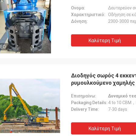
Ονομα:
Δευτερεύον σ
Χαρακτηριστικό:
Οδήγηση σε κ
Δόνηση:
2300-3000 πε
Καλύτερη Τιμή
DEO
Διοδηγός σωρός 4 εκκεντρικό σχεδιασμό και αυτο-λοιμώμενο
ρυμουλκούμενο χαμηλής 
Επισημαίνω:
Δυναμικό τε
Packaging Details:
4 to 10 CBM，
Delivery Time:
7-30 days
Καλύτερη Τιμή