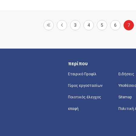
3
4
5
6
7
περίπου
Εταιρικό Προφίλ
Ειδήσεις
Γύρος εργοστασίων
Υποθέσει
Ποιοτικός έλεγχος
Sitemap
επαφή
Πολιτική