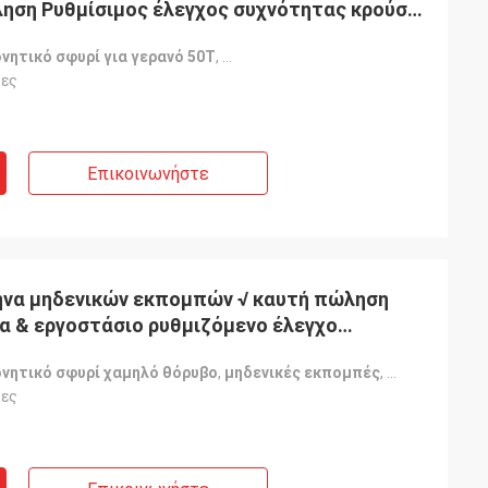
ηση Ρυθμίσιμος έλεγχος συχνότητας κρούσης
νητικό σφυρί για γερανό 50T
,
Ρυθμίσιμο σφυρί δονητικού με συ
τες
Επικοινωνήστε
ήνα μηδενικών εκπομπών √ καυτή πώληση
ία & εργοστάσιο ρυθμιζόμενο έλεγχο
ης
ονητικό σφυρί χαμηλό θόρυβο
,
μηδενικές εκπομπές
,
ρυθμιζόμενο
τες