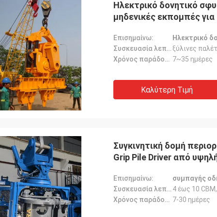
Ηλεκτρικό δονητικό σφυρ
μηδενικές εκπομπές για
Επισημαίνω:
Ηλεκτρικό δ
Συσκευασία λεπτομέρειες:
ξύλινες παλέ
Χρόνος παράδοσης:
7~35 ημέρες
Καλύτερη Τιμή
Συγκινητική δομή περιο
Grip Pile Driver από υψηλ
Επισημαίνω:
συμπαγής οδ
Συσκευασία λεπτομέρειες:
4 έως 10 CBM,
Χρόνος παράδοσης:
7-30 ημέρες