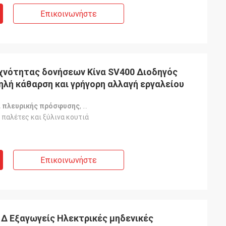
Επικοινωνήστε
χνότητας δονήσεων Κίνα SV400 Διοδηγός
ηλή κάθαρση και γρήγορη αλλαγή εργαλείου
ί πλευρικής πρόσφυσης
,
οδηγοί πυλών χαμηλής καθαρότητας
,
Οδ
 παλέτες και ξύλινα κουτιά
Επικοινωνήστε
ς