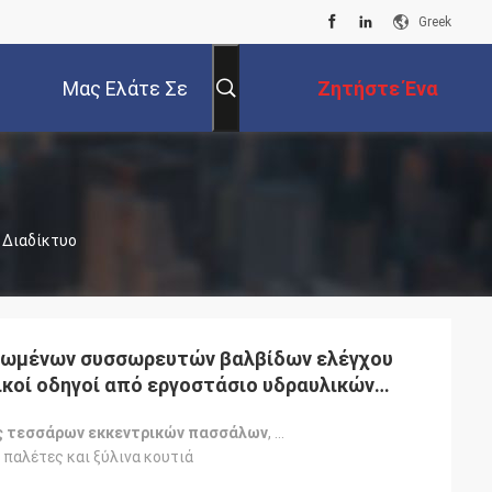
Greek
Μας Ελάτε Σε
Ζητήστε Ένα
Επαφή Με
Απόσπασμα
ο Διαδίκτυο
ρωμένων συσσωρευτών βαλβίδων ελέγχου
ικοί οδηγοί από εργοστάσιο υδραυλικών
 τη Ρωσία
ς τεσσάρων εκκεντρικών πασσάλων
,
βαλβίδα ελέγχου υδραυλικο
 παλέτες και ξύλινα κουτιά