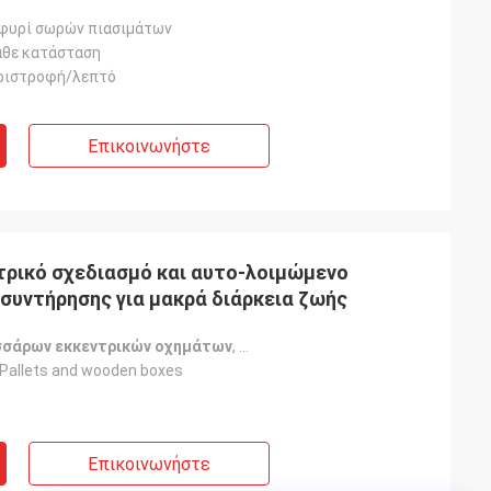
φυρί σωρών πιασιμάτων
άθε κατάσταση
ριστροφή/λεπτό
Επικοινωνήστε
συντήρησης για μακρά διάρκεια ζωής
σσάρων εκκεντρικών οχημάτων
,
500kW Τεσσάρων εκκεντρικός οδ
Pallets and wooden boxes
Επικοινωνήστε