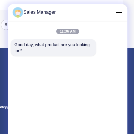
Sales Manager
8
9
10
11:36 AM
Good day, what product are you looking 
for?
Προϊόντα
υδραυλικών πασσάλων πρόγραμμα οδήγησης
ς
Εκσκαφέας συναρμολογημένα σωρό πρόγραμμα οδήγησης
Ηλεκτρικό σφυρί δονητή
 Απορρήτου
Όλες οι κατηγορίες