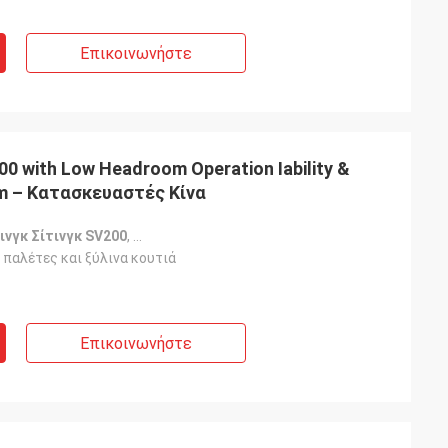
Επικοινωνήστε
V200 with Low Headroom Operation Iability &
em – Κατασκευαστές Κίνα
ινγκ Σίτινγκ SV200
,
Διοδηγός Σίτινγκ χαμηλού κεφαλαίου
,
Διοδηγ
 παλέτες και ξύλινα κουτιά
Επικοινωνήστε