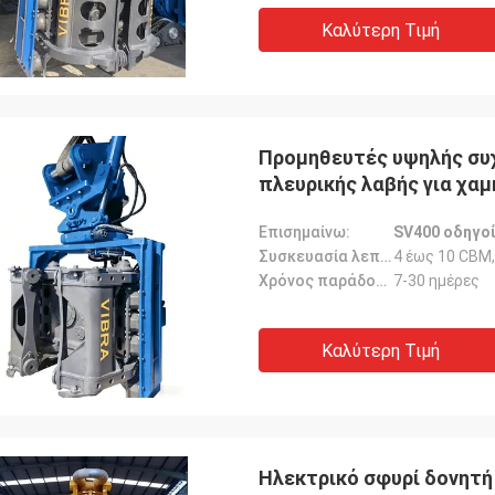
Καλύτερη Τιμή
Προμηθευτές υψηλής συ
πλευρικής λαβής για χαμ
Επισημαίνω:
SV400 οδηγο
Συσκευασία λεπτομέρειες:
4 έως 10 CBM,
Χρόνος παράδοσης:
7-30 ημέρες
Καλύτερη Τιμή
Ηλεκτρικό σφυρί δονητή ∆ Εξαγωγείς Ηλεκτρικές μηδενικέ