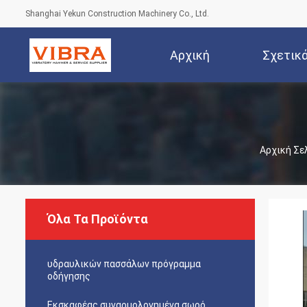
Shanghai Yekun Construction Machinery Co., Ltd.
Αρχική
Σχετικ
Σελίδα
Αρχική Σε
Όλα Τα Προϊόντα
υδραυλικών πασσάλων πρόγραμμα
οδήγησης
Εκσκαφέας συναρμολογημένα σωρό