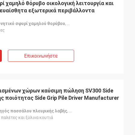
ί χαμηλό θόρυβο οικολογική λειτουργία και
 ευαίσθητα εξωτερικά περιβάλλοντα
ονητικό σφυρί χαμηλού θορύβου
,
Οικολογικά φιλικό δονητικό σφ
τες
Επικοινωνήστε
ρισμένων χώρων καύσιμη πώληση SV300 Side
ής ποιότητας Side Grip Pile Driver Manufacturer
ηγός πασσάλου πλευρικής λαβής
,
οδηγός πασσάλου περιορισμέν
 παλέτες και ξύλινα κουτιά