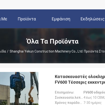
ά Με
Προϊόντα
Εμφάνιση
Εκδηλώσεις
Εμάς
VR
Όλα Τα Προϊόντα
λίδα
/
Shanghai Yekun Construction Machinery Co., Ltd. Προϊόντα Στ
Κατασκευαστές ολοκλη
FV600 Τέσσερις εκκεντρ
οδηγών για την Ασία και
Επισημαίνω:
FV600 οδηγό
Συσκευασία λεπτομέρειες:
4 έως 10 CBM,
Χρόνος παράδοσης:
7-30 ημέρες