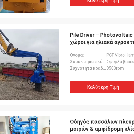
Καλύτερη Τιμή
Pile Driver – Photovoltai
χώροι για ηλιακά αγροκ
Ονομα:
PCF Vibro Ham
Χαρακτηριστικό:
Σφυρλά βαρέω
Συχνότητα κραδασμών:
3500rpm
Καλύτερη Τιμή
Οδηγός πασσάλων πλευρι
μοιρών & αμφίδρομη κλί