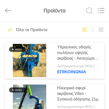
Shanghai
Yekun
Construction
Machinery
Προϊόντα
Co.,
Ltd..
All
Rights
ΣΠΊΤΙ
Reserved.
122
Όλα τα Προϊόντα
υδραυλικών
ΠΡΟΪΌΝΤΑ
πασσάλων
Υδραυλικός οδηγός
σωλήνων υψηλής
πρόγραμμα
VR
ακρίβειας - Ακτοχώρας
ΠΑΡΟΥΣΙΆΣΤΕ
οδήγησης
για δέμα H
Διαπραγματεύσιμα MOQ:1 σύνολο
ΕΠΙΚΟΙΝΩΝΙΑ
86
ΠΕΡΊΠΟΥ
Εκσκαφέας
ΕΜΕΊΣ
Ηλεκτρικό σφυρί
ακρίβειας Vibro -
συναρμολογημένα
Συσκευή οδήγησης 21μ.
ΓΎΡΟΣ
σωρό πρόγραμμα
Διαπραγματεύσιμα MOQ:1