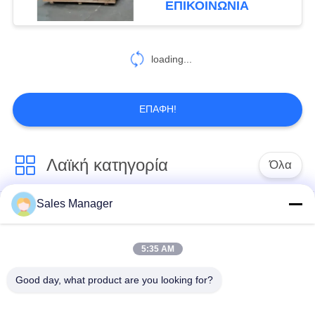
ΕΠΙΚΟΙΝΩΝΙΑ
54
Οδηγός σωρός
loading...
μακρύς βουμ
ΕΠΑΦΉ!
Λαϊκή κατηγορία
Όλα
5
Μηχανικός
Sales Manager
υδραυλικών
Εκσκαφέας
βραχίονας
πασσάλων
συναρμολογημένα
πρόγραμμα
σωρό πρόγραμμα
5:35 AM
οδήγησης
οδήγησης
Good day, what product are you looking for?
Ηλεκτρικό σφυρί
Δευτερεύων οδηγός