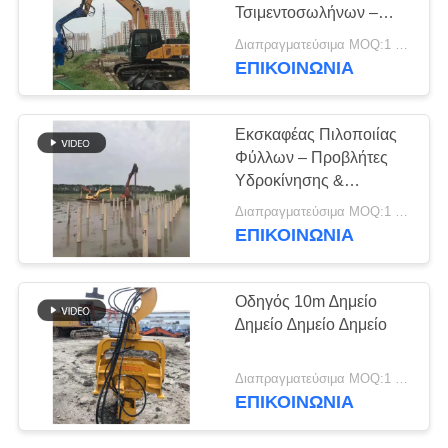
Τσιμεντοσωλήνων –
ΖΗΤΉΣΤΕ
Μήκος 12μ &
Διαπραγματεύσιμα MOQ:1 σετ
Σχεδιασμός Στερέωσης
ΈΝΑ
ΕΠΙΚΟΙΝΩΝΙΑ
19
σε Εκσκαφέα
ΑΠΌΣΠΑΣΜΑ
Τέσσερις εκκεντρικοί
Εκσκαφέας Πιλοποιίας
οδηγοί σωρός
Φύλλων – Προβλήτες
SITEMAP
Υδροκίνησης &
Υδραυλικής Ισχύος
Διαπραγματεύσιμα MOQ:1 σύνολο
PRIVACY
ΕΠΙΚΟΙΝΩΝΙΑ
POLICY
12
Οδηγός 10m ∆ημείο
360 μοίρες οδηγοί
∆ημείο ∆ημείο ∆ημείο
στοίβας
Διαπραγματεύσιμα MOQ:1 σύνολο
ΕΠΙΚΟΙΝΩΝΙΑ