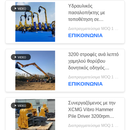
Υδραυλικός
πασαλοπήκτης με
38
τοποθέτηση σε
Μίνι οδηγός σωρών
εκσκαφέα – Μέγιστο
Διαπραγματεύσιμα MOQ:1 σύνολο
μήκος 18μ & Ισχυρή
ΕΠΙΚΟΙΝΩΝΙΑ
εκσκαφέων
Δόνηση
3200 στροφές ανά λεπτό
χαμηλού θορύβου
δονητικός οδηγός
στοίβας
30
Διαπραγματεύσιμα MOQ:1 σύνολο
ΕΠΙΚΟΙΝΩΝΙΑ
Συγκεκριμένος Drive
εξοπλισμός σωρών
Συνεργαζόμενος με την
XCMG Vibro Hammer
Pile Driver 3200rpm
Δονήσεις και υψηλής
Διαπραγματεύσιμα MOQ:1 σύνολο
ταχύτητας