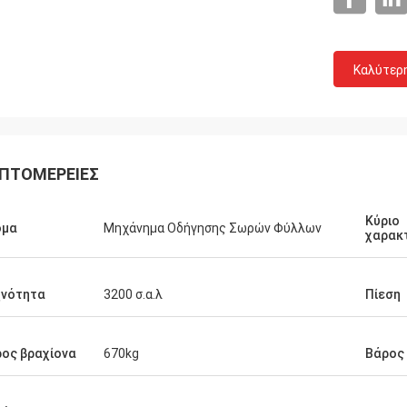
Καλύτερ
ΠΤΟΜΈΡΕΙΕΣ
Κύριο
ομα
Μηχάνημα Οδήγησης Σωρών Φύλλων
χαρακ
χνότητα
3200 σ.α.λ
Πίεση
ος βραχίονα
670kg
Βάρος