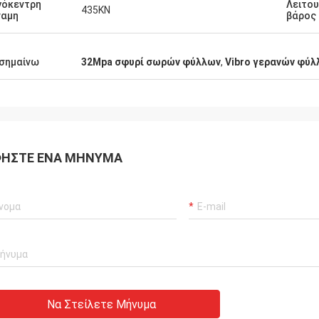
γόκεντρη
Λειτο
435KN
ναμη
βάρος
σημαίνω
32Mpa σφυρί σωρών φύλλων
,
Vibro γερανών φύλ
ΉΣΤΕ ΈΝΑ ΜΉΝΥΜΑ
Να Στείλετε Μήνυμα