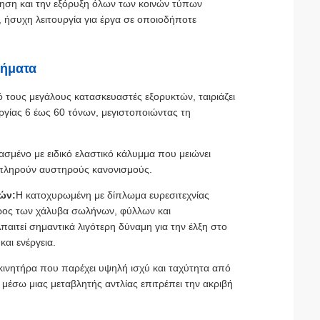
ηση και την εξόρυξη όλων των κοινών τύπων
, ήσυχη λειτουργία για έργα σε οποιοδήποτε
τήματα
 τους μεγάλους κατασκευαστές εξορυκτών, ταιριάζει
ργίας 6 έως 60 τόνων, μεγιστοποιώντας τη
ασμένο με ειδικό ελαστικό κάλυμμα που μειώνει
α πληρούν αυστηρούς κανονισμούς.
ών:
Η κατοχυρωμένη με δίπλωμα ευρεσιτεχνίας
έρος των χάλυβα σωλήνων, φύλλων και
παιτεί σημαντικά λιγότερη δύναμη για την έλξη στο
αι ενέργεια.
 κινητήρα που παρέχει υψηλή ισχύ και ταχύτητα από
μέσω μιας μεταβλητής αντλίας επιτρέπει την ακριβή