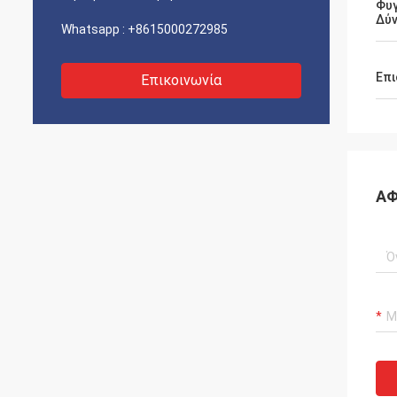
Φυ
Δύ
Whatsapp :
+8615000272985
Επι
Επικοινωνία
ΑΦ