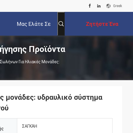
Greek
Μας Ελάτε Σε
Ζητήστε Ένα
ήγησης Προϊόντα
Επαφή Με
Απόσπασμα
Σωλήνων Για Ηλιακές Μονάδες:
ς μονάδες: υδραυλικό σύστημα
νού
ΣΑΓΚΆΗ
ής