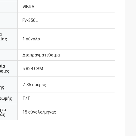
VIBRA
Fv-350L
υ
α
ίας
1 σύνολο
Διαπραγματεύσιμα
σία
5.824 CBM
ειες
7-35 ημέρες
ης
ρωμής
T/T
ητα
15 σύνολο/μήνας
άς