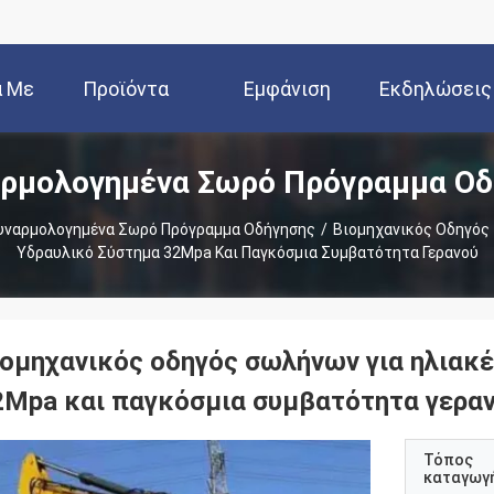
ά Με
Προϊόντα
Εμφάνιση
Εκδηλώσεις
ρμολογημένα Σωρό Πρόγραμμα Οδ
Εμάς
VR
υναρμολογημένα Σωρό Πρόγραμμα Οδήγησης
/
Βιομηχανικός Οδηγός 
Υδραυλικό Σύστημα 32Mpa Και Παγκόσμια Συμβατότητα Γερανού
ιομηχανικός οδηγός σωλήνων για ηλιακέ
2Mpa και παγκόσμια συμβατότητα γερα
Τόπος
καταγωγ