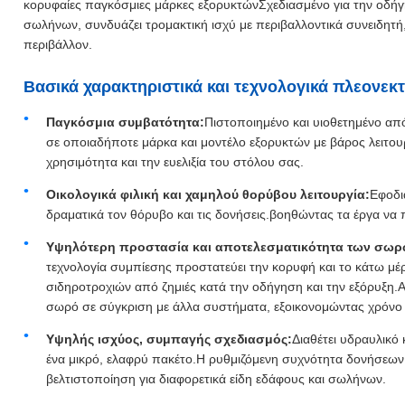
κορυφαίες παγκόσμιες μάρκες εξορυκτώνΣχεδιασμένο για την οδήγ
σωλήνων, συνδυάζει τρομακτική ισχύ με περιβαλλοντικά συνειδητή
περιβάλλον.
Βασικά χαρακτηριστικά και τεχνολογικά πλεονεκ
Παγκόσμια συμβατότητα:
Πιστοποιημένο και υιοθετημένο από
σε οποιαδήποτε μάρκα και μοντέλο εξορυκτών με βάρος λειτου
χρησιμότητα και την ευελιξία του στόλου σας.
Οικολογικά φιλική και χαμηλού θορύβου λειτουργία:
Εφοδι
δραματικά τον θόρυβο και τις δονήσεις.βοηθώντας τα έργα ν
Υψηλότερη προστασία και αποτελεσματικότητα των σωρ
τεχνολογία συμπίεσης προστατεύει την κορυφή και το κάτω μ
σιδηροτροχιών από ζημιές κατά την οδήγηση και την εξόρυξη.Α
σωρό σε σύγκριση με άλλα συστήματα, εξοικονομώντας χρόνο κ
Υψηλής ισχύος, συμπαγής σχεδιασμός:
Διαθέτει υδραυλικό
ένα μικρό, ελαφρύ πακέτο.Η ρυθμιζόμενη συχνότητα δονήσεων 
βελτιστοποίηση για διαφορετικά είδη εδάφους και σωλήνων.