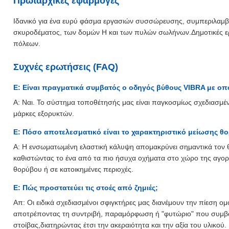
Πρωταρχικές εφαρμογές
Ιδανικό για ένα ευρύ φάσμα εργασιών συσσώρευσης, συμπεριλαμ
σκυροδέματος, των δομών H και των πυλών σωλήνων.Δημοτικές ε
πόλεων.
Συχνές ερωτήσεις (FAQ)
Ε: Είναι πραγματικά συμβατός ο οδηγός βύθους VIBRA με ο
Α: Ναι. Το σύστημα τοποθέτησής μας είναι παγκοσμίως σχεδιασμένο
μάρκες εξορυκτών.
Ε: Πόσο αποτελεσματικό είναι το χαρακτηριστικό μείωσης θ
Α: Η ενσωματωμένη ελαστική κάλυψη απομακρύνει σημαντικά τον θό
καθιστώντας το ένα από τα πιο ήσυχα οχήματα στο χώρο της αγοράς
θορύβου ή σε κατοικημένες περιοχές.
Ε: Πώς προστατεύει τις στοές από ζημιές;
Απ: Οι ειδικά σχεδιασμένοι σφιγκτήρες μας διανέμουν την πίεση ο
αποτρέποντας τη συντριβή, παραμόρφωση ή "φυτώριο" που συμβα
στοίβας,διατηρώντας έτσι την ακεραιότητα και την αξία του υλικού.