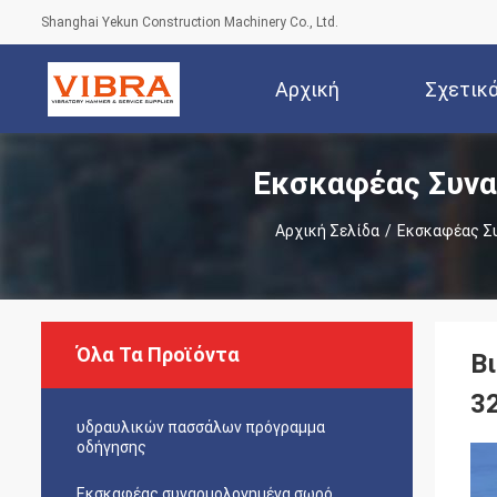
Shanghai Yekun Construction Machinery Co., Ltd.
Αρχική
Σχετικ
Εκσκαφέας Συνα
Σελίδα
Αρχική Σελίδα
/
Εκσκαφέας Σ
Όλα Τα Προϊόντα
Β
3
υδραυλικών πασσάλων πρόγραμμα
οδήγησης
Εκσκαφέας συναρμολογημένα σωρό