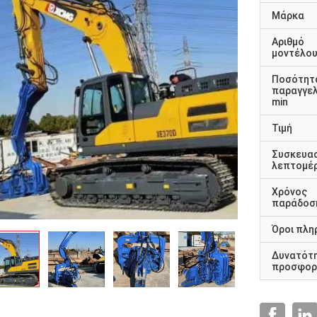
Μάρκα
Αριθμό
μοντέλο
Ποσότητ
παραγγελ
min
Τιμή
Συσκευα
λεπτομέρ
Χρόνος
παράδοσ
Όροι πλη
Δυνατότ
προσφορ