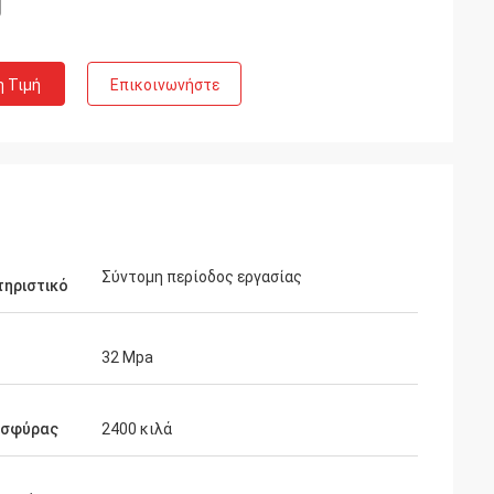
η Τιμή
Επικοινωνήστε
Σύντομη περίοδος εργασίας
τηριστικό
32 Mpa
 σφύρας
2400 κιλά