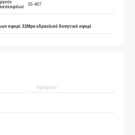
υργούν
35-40T
 εκσκαφέων
λων σφυρί
,
32Mpa υδραυλικό δονητικό σφυρί