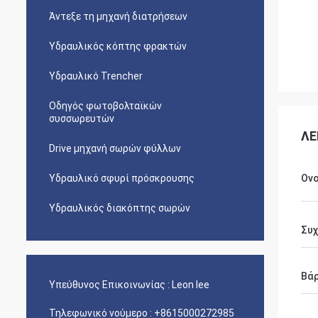
Άντεξε τη μηχανή διατρήσεων
Υδραυλικός κόπτης φρακτών
Υδραυλικό Trencher
Οδηγός φωτοβολταϊκών
συσσωρευτών
ΛΕ
Drive μηχανή σωρών φύλλων
Υδραυλικό σφυρί πρόσκρουσης
Ον
Υδραυλικός διακόπτης σωρών
Συ
Βάρ
Υπεύθυνος Επικοινωνίας :
Leon lee
Τηλεφωνικό νούμερο :
+8615000272985