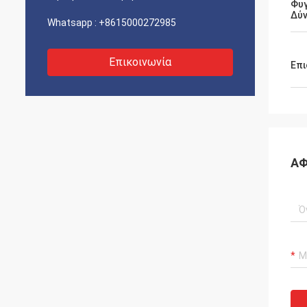
Φυ
Δύ
Whatsapp :
+8615000272985
Επικοινωνία
Επι
ΑΦ