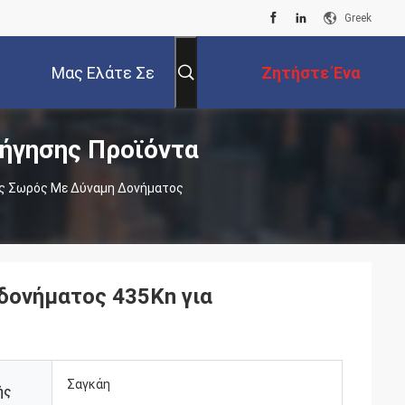
Greek
Μας Ελάτε Σε
Ζητήστε Ένα
ήγησης Προϊόντα
Επαφή Με
Απόσπασμα
ς Σωρός Με Δύναμη Δονήματος
δονήματος 435Kn για
Σαγκάη
ής