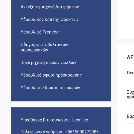
Άντεξε τη μηχανή διατρήσεων
Υδραυλικός κόπτης φρακτών
Υδραυλικό Trencher
Οδηγός φωτοβολταϊκών
συσσωρευτών
ΛΕ
Drive μηχανή σωρών φύλλων
Ον
Υδραυλικό σφυρί πρόσκρουσης
Υδραυλικός διακόπτης σωρών
Συ
κρ
Βάρ
Υπεύθυνος Επικοινωνίας :
Leon lee
Τηλεφωνικό νούμερο :
+8615000272985