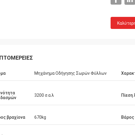
Καλύτερ
ΠΤΟΜΈΡΕΙΕΣ
ομα
Μηχάνημα Οδήγησης Σωρών Φύλλων
Χαρακ
χνότητα
3200 σ.α.λ
Πίεση 
αδασμών
ος βραχίονα
670kg
Βάρος