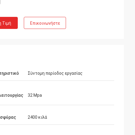
η Τιμή
Επικοινωνήστε
τηριστικό
Σύντομη περίοδος εργασίας
λειτουργίας
32 Mpa
 σφύρας
2400 κιλά