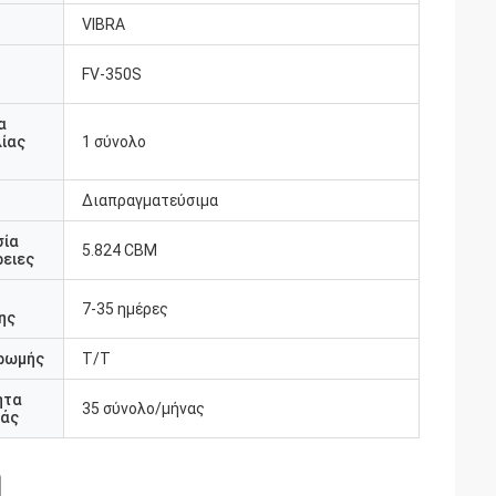
VIBRA
FV-350S
υ
α
ίας
1 σύνολο
Διαπραγματεύσιμα
σία
5.824 CBM
ειες
7-35 ημέρες
ης
ρωμής
T/T
ητα
35 σύνολο/μήνας
άς