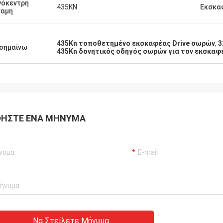
γόκεντρη
435KN
Εκσκα
ναμη
435Kn τοποθετημένο εκσκαφέας Drive σωρών
,
3
σημαίνω
435Kn δονητικός οδηγός σωρών για τον εκσκαφ
ΉΣΤΕ ΈΝΑ ΜΉΝΥΜΑ
Να Στείλετε Μήνυμα