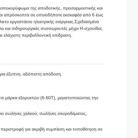
ο αποκορύφωμα της αποδοτικής, προσαρμοστικής και
ται απρόσκοπτα σε οποιοδήποτε εκσκαφέα από 6 έως
ικτο εργοστάσιο ηλεκτρικής ενέργειας.Σχεδιασμένα
λα και σιδηρουργικές συσσωρευτές μέχρι H-σχοινίδες
με ελάχιστη περιβαλλοντική επίδραση.
ι για έξυπνη, αξιόπιστη απόδοση.
τε μάρκα εξορυκτών (6-60T), μεγιστοποιώντας την
γει σωλήνες χαλκού, σωλήνες σκυροδέματος,
κή περιστροφή για ακριβή συμπίεση και τοποθέτηση σε