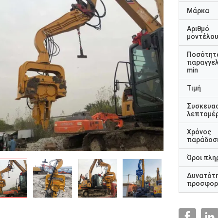
Μάρκα
Αριθμό
μοντέλο
Ποσότητ
παραγγελ
min
Τιμή
Συσκευα
λεπτομέρ
Χρόνος
παράδοσ
Όροι πλη
Δυνατότ
προσφορ