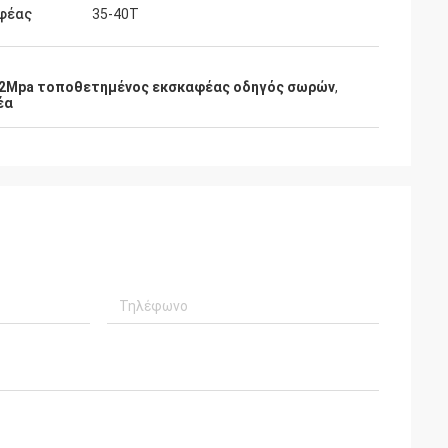
φέας
35-40T
2Mpa τοποθετημένος εκσκαφέας οδηγός σωρών
,
έα