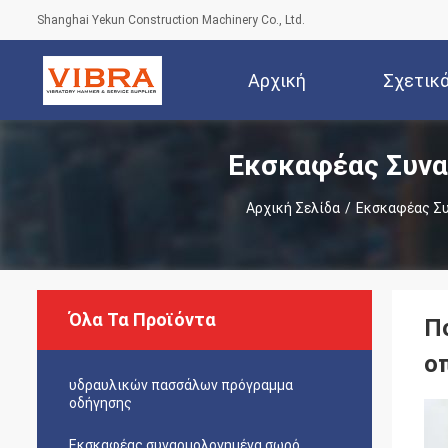
Shanghai Yekun Construction Machinery Co., Ltd.
Αρχική
Σχετικ
Εκσκαφέας Συνα
Σελίδα
Αρχική Σελίδα
/
Εκσκαφέας Συ
Όλα Τα Προϊόντα
Π
ο
υδραυλικών πασσάλων πρόγραμμα
οδήγησης
Εκσκαφέας συναρμολογημένα σωρό