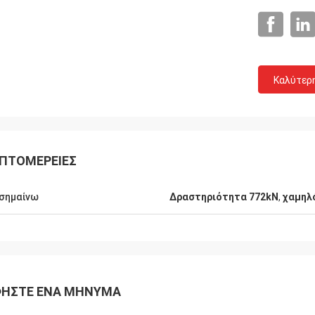
Καλύτερ
ΠΤΟΜΈΡΕΙΕΣ
σημαίνω
Δραστηριότητα 772kN
,
χαμηλ
ΉΣΤΕ ΈΝΑ ΜΉΝΥΜΑ