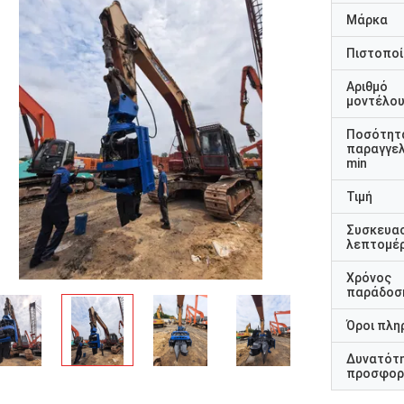
Μάρκα
Πιστοποί
Αριθμό
μοντέλο
Ποσότητ
παραγγελ
min
Τιμή
Συσκευα
λεπτομέρ
Χρόνος
παράδοσ
Όροι πλη
Δυνατότ
προσφορ