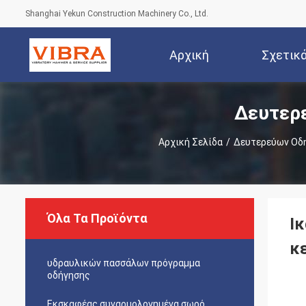
Shanghai Yekun Construction Machinery Co., Ltd.
Αρχική
Σχετικ
Δευτερ
Σελίδα
Αρχική Σελίδα
/
Δευτερεύων Οδ
Όλα Τα Προϊόντα
Ι
κ
υδραυλικών πασσάλων πρόγραμμα
οδήγησης
Εκσκαφέας συναρμολογημένα σωρό