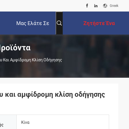
Greek
Μας Ελάτε Σε
Ζητήστε Ένα
ροϊόντα
Επαφή Με
Απόσπασμα
υ Και Αμφίδρομη Κλίση Οδήγησης
υ και αμφίδρομη κλίση οδήγησης
Κίνα
ής