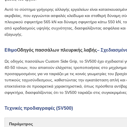
Αυτό το σύστημα γρήγορης αλλαγής εργαλείων είναι κατασκευασμένο
ακριβείας, που εγγυώνται ασφαλές κλείδωμα και σταθερή δύναμη σύ
πλευρικού σφιγκτήρα 565 kN και δύναμη σφιγκτήρα κάτω 550 kN, τ
από κραδασμούς υψηλής συχνότητας, διασφαλίζοντας ασφάλεια και α
εξαγωγής.
Εθιμο
Οδηγός πασσάλων πλευρικής λαβής
– Σχεδιασμέν
Ως οδηγός πασσάλων Custom Side Grip, το SV500 έχει σχεδιαστεί 
40-50 τόνων, που απαιτούν ελάχιστες τροποποιήσεις στο μηχάνημα
προσαρμοσμένος για να ταιριάζει με τις κοινές γεωμετρίες του βραχ
τυπικούς ταχυσύνδεσμους, καθιστώντας την εγκατάσταση απλή και 
επεκτείνεται σε προαιρετικά χαρακτηριστικά, όπως πρόσθετα αντίβαρ
σφιγκτήρα, διασφαλίζοντας ότι το SV500 ταιριάζει στις συγκεκριμένες
Τεχνικές προδιαγραφές (SV500)
Παράμετρος