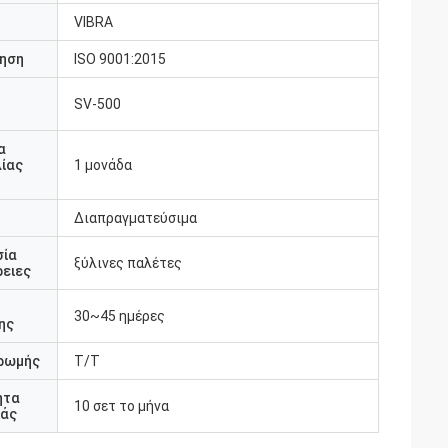
VIBRA
ηση
ISO 9001:2015
SV-500
υ
α
ίας
1 μονάδα
Διαπραγματεύσιμα
σία
ξύλινες παλέτες
ειες
30~45 ημέρες
ης
ρωμής
T/T
ητα
10 σετ το μήνα
άς