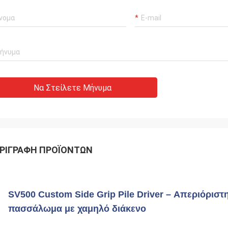
Να Στείλετε Μήνυμα
ΡΙΓΡΑΦΉ ΠΡΟΪΌΝΤΩΝ
SV500 Custom Side Grip Pile Driver – Απεριόριστη 
πασσάλωμα με χαμηλό διάκενο