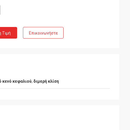
η Τιμή
Επικοινωνήστε
ό κενό κεφαλιού
,
διμερή κλίση