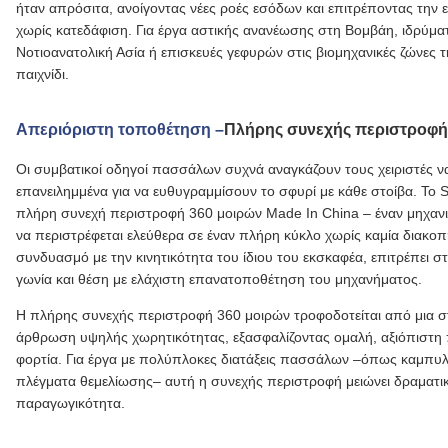
ήταν απρόσιτα, ανοίγοντας νέες ροές εσόδων και επιτρέποντας τη
χωρίς κατεδάφιση. Για έργα αστικής ανανέωσης στη Βομβάη, ιδρύμα
Νοτιοανατολική Ασία ή επισκευές γεφυρών στις βιομηχανικές ζώνες τ
παιχνίδι.
Απεριόριστη τοποθέτηση –
Πλήρης συνεχής περιστροφή
Οι συμβατικοί οδηγοί πασσάλων συχνά αναγκάζουν τους χειριστές
επανειλημμένα για να ευθυγραμμίσουν το σφυρί με κάθε στοίβα. Το 
πλήρη συνεχή περιστροφή 360 μοιρών Made In China – έναν μηχανι
να περιστρέφεται ελεύθερα σε έναν πλήρη κύκλο χωρίς καμία διακο
συνδυασμό με την κινητικότητα του ίδιου του εκσκαφέα, επιτρέπει 
γωνία και θέση με ελάχιστη επανατοποθέτηση του μηχανήματος.
Η πλήρης συνεχής περιστροφή 360 μοιρών τροφοδοτείται από μια στ
άρθρωση υψηλής χωρητικότητας, εξασφαλίζοντας ομαλή, αξιόπιστη 
φορτία. Για έργα με πολύπλοκες διατάξεις πασσάλων –όπως καμπυλ
πλέγματα θεμελίωσης– αυτή η συνεχής περιστροφή μειώνει δραματικ
παραγωγικότητα.