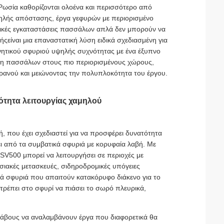
 Ρωσία καθορίζονται ολοένα και περισσότερο από
μηλής απόστασης, έργα γεφυρών με περιορισμένο
τικές εγκαταστάσεις πασσάλων απλά δεν μπορούν να
βής
είναι μια επαναστατική λύση ειδικά σχεδιασμένη για
νητικού σφυριού υψηλής συχνότητας με ένα έξυπνο
ση πασσάλων στους πιο περιορισμένους χώρους,
γερανού και μειώνοντας την πολυπλοκότητα του έργου.
ότητα λειτουργίας χαμηλού
ή, που έχει σχεδιαστεί για να προσφέρει δυνατότητα
ι από τα συμβατικά σφυριά με κορυφαία λαβή. Με
V500 μπορεί να λειτουργήσει σε περιοχές με
ιακές μετασκευές, σιδηροδρομικές υπόγειες
κά σφυριά που απαιτούν κατακόρυφο διάκενο για το
τρέπει στο σφυρί να πιάσει το σωρό πλευρικά,
ολάβους να αναλαμβάνουν έργα που διαφορετικά θα