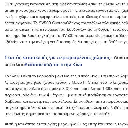
Οι σύγχρονες κατασκευές στη Νοτιοανατολική Ασία, την Ινδία και τη
απαιτητικούς χωρικούς περιορισμούς - επεκτάσεις εργοστασίων χα
εναέριο χώρο και συμφορημένες αστικές τοποθεσίες όπου οι συμβα
λειτουργήσουν. Το SV500 Custom
Οδηγός πασσάλων πλευρικής λα
αυτά τα απαιτητικά περιβάλλοντα. Συνδυάζοντας τη δύναμη ενός δο
σύστημα διπλού σφιγκτήρα, το SV500 προσφέρει εξαιρετική απόδο
εξαλείφοντας την ανάγκη για δαπανηρές λειτουργίες με τη βοήθεια 
Σκοπός κατασκευής για περιορισμένους χώρους –
Δυνατ
κεφαλιού
Κατασκευάζεται στην Κίνα
Το SV500 είναι το κορυφαίο μοντέλο της σειράς μας με πλευρική λαβ
λειτουργίας χαμηλού χώρου κεφαλής Made In China που το ξεχωρίζε
συμπαγές συνολικό ύψος μόλις 3.310 mm και πλάτος 1.395 mm, το S
περιορισμούς άνω των 4 μέτρων – μια τυπική πρόκληση σε εργοστασ
διαβάσεις και εσωτερικές πασσάλους. Σε αντίθεση με τα παραδοσια
συγκρότημα πέλους και σφυριού, ο σχεδιασμός πλευρικής λαβής επι
μειώνοντας σημαντικά τον απαιτούμενο χώρο για το κεφάλι.
Αυτή η ικανότητα λειτουργίας με χαμηλό ύψος επιτρέπει στους εργ