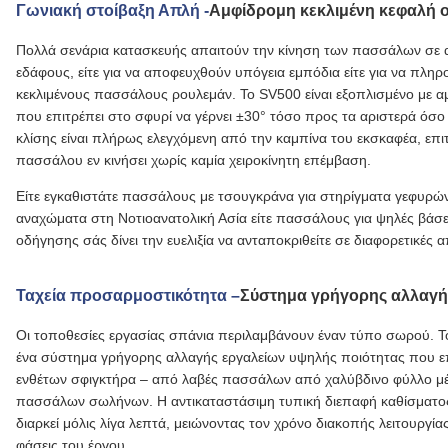
Γωνιακή στοίβαξη Απλή -
Αμφίδρομη κεκλιμένη κεφαλή 
Πολλά σενάρια κατασκευής απαιτούν την κίνηση των πασσάλων σε ακρ
εδάφους, είτε για να αποφευχθούν υπόγεια εμπόδια είτε για να πληρ
κεκλιμένους πασσάλους ρουλεμάν. Το SV500 είναι εξοπλισμένο με α
που επιτρέπει στο σφυρί να γέρνει ±30° τόσο προς τα αριστερά όσο 
κλίσης είναι πλήρως ελεγχόμενη από την καμπίνα του εκσκαφέα, επιτ
πασσάλου εν κινήσει χωρίς καμία χειροκίνητη επέμβαση.
Είτε εγκαθιστάτε πασσάλους με τσουγκράνα για στηρίγματα γεφυρών
αναχώματα στη Νοτιοανατολική Ασία είτε πασσάλους για ψηλές βάσε
οδήγησης σάς δίνει την ευελιξία να ανταποκριθείτε σε διαφορετικές 
Ταχεία προσαρμοστικότητα –
Σύστημα γρήγορης αλλαγή
Οι τοποθεσίες εργασίας σπάνια περιλαμβάνουν έναν τύπο σωρού. Το
ένα σύστημα γρήγορης αλλαγής εργαλείων υψηλής ποιότητας που επ
ενθέτων σφιγκτήρα – από λαβές πασσάλων από χαλύβδινο φύλλο μέχ
πασσάλων σωλήνων. Η αντικαταστάσιμη τυπική διεπαφή καθίσματος 
διαρκεί μόλις λίγα λεπτά, μειώνοντας τον χρόνο διακοπής λειτουργίας
φάσεις του έργου.