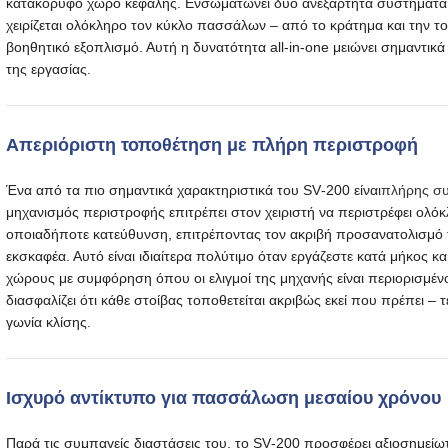
κατακόρυφο χώρο κεφαλής. Ενσωματώνει δύο ανεξάρτητα συστήματα σ
χειρίζεται ολόκληρο τον κύκλο πασσάλων – από το κράτημα και την τ
βοηθητικό εξοπλισμό. Αυτή η δυνατότητα all-in-one μειώνει σημαντικ
της εργασίας.
Απεριόριστη τοποθέτηση με πλήρη περιστροφή
Ένα από τα πιο σημαντικά χαρακτηριστικά του SV‑200 είναι
πλήρης συ
μηχανισμός περιστροφής επιτρέπει στον χειριστή να περιστρέφει ολ
οποιαδήποτε κατεύθυνση, επιτρέποντας τον ακριβή προσανατολισμ
εκσκαφέα. Αυτό είναι ιδιαίτερα πολύτιμο όταν εργάζεστε κατά μήκος 
χώρους με συμφόρηση όπου οι ελιγμοί της μηχανής είναι περιορισμέν
διασφαλίζει ότι κάθε στοίβας τοποθετείται ακριβώς εκεί που πρέπει 
γωνία κλίσης.
Ισχυρό αντίκτυπο για πασσάλωση μεσαίου χρόνου
Παρά τις συμπαγείς διαστάσεις του, το SV‑200 προσφέρει αξιοσημείω