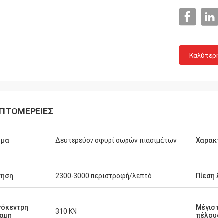
Καλύτερ
ΠΤΟΜΈΡΕΙΕΣ
ομα
Δευτερεύον σφυρί σωρών πιασιμάτων
Χαρακ
νηση
2300-3000 περιστροφή/λεπτό
Πίεση 
γόκεντρη
Μέγισ
310 KN
αμη
πέλου