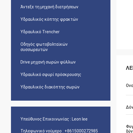
Άντεξε τη μηχανή διατρήσεων
Υδραυλικός κόπτης φρακτών
Υδραυλικό Trencher
Οδηγός φωτοβολταϊκών
συσσωρευτών
Drive μηχανή σωρών φύλλων
ΛΕ
Υδραυλικό σφυρί πρόσκρουσης
Ον
Υδραυλικός διακόπτης σωρών
Δό
Υπεύθυνος Επικοινωνίας :
Leon lee
Φυ
Τηλεφωνικό νούμερο :
+8615000272985
δύν