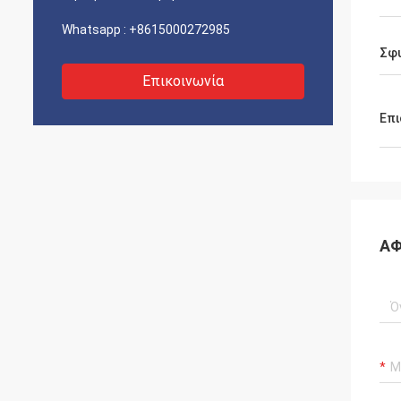
Whatsapp :
+8615000272985
Σφυ
Επικοινωνία
Επι
ΑΦ