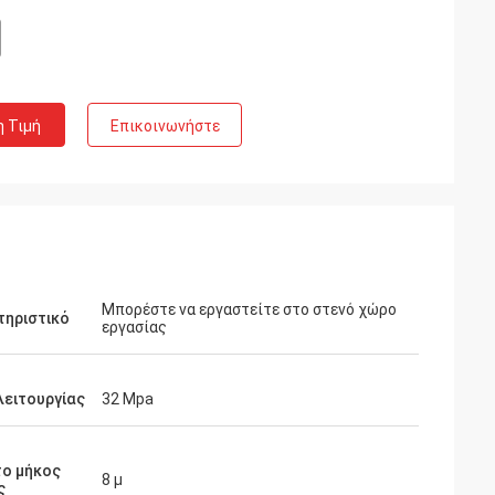
η Τιμή
Επικοινωνήστε
Μπορέστε να εργαστείτε στο στενό χώρο
τηριστικό
εργασίας
λειτουργίας
32 Mpa
το μήκος
8 μ
ς