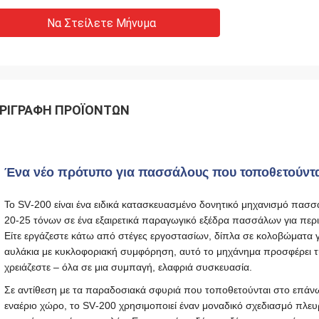
Να Στείλετε Μήνυμα
ΡΙΓΡΑΦΉ ΠΡΟΪΌΝΤΩΝ
Ένα νέο πρότυπο για πασσάλους που τοποθετούντα
Το SV‑200 είναι ένα ειδικά κατασκευασμένο δονητικό μηχανισμό πασ
20‑25 τόνων σε ένα εξαιρετικά παραγωγικό εξέδρα πασσάλων για πε
Είτε εργάζεστε κάτω από στέγες εργοστασίων, δίπλα σε κολοβώματα 
αυλάκια με κυκλοφοριακή συμφόρηση, αυτό το μηχάνημα προσφέρει την
χρειάζεστε – όλα σε μια συμπαγή, ελαφριά συσκευασία.
Σε αντίθεση με τα παραδοσιακά σφυριά που τοποθετούνται στο επάν
εναέριο χώρο, το SV‑200 χρησιμοποιεί έναν μοναδικό σχεδιασμό πλευρ