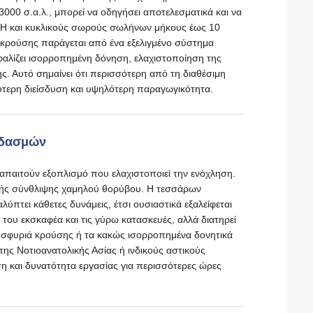
00 σ.α.λ., μπορεί να οδηγήσει αποτελεσματικά και να
 H και κυκλικούς σωρούς σωλήνων μήκους έως 10
α κρούσης παράγεται από ένα εξελιγμένο σύστημα
αλίζει ισορροπημένη δόνηση, ελαχιστοποίηση της
ς. Αυτό σημαίνει ότι περισσότερη από τη διαθέσιμη
ύτερη διείσδυση και υψηλότερη παραγωγικότητα.
αδασμών
ς απαιτούν εξοπλισμό που ελαχιστοποιεί την ενόχληση.
ικής σύνθλιψης χαμηλού θορύβου. Η τεσσάρων
ύπτει κάθετες δυνάμεις, έτσι ουσιαστικά εξαλείφεται
 του εκσκαφέα και τις γύρω κατασκευές, αλλά διατηρεί
 σφυριά κρούσης ή τα κακώς ισορροπημένα δονητικά
ης Νοτιοανατολικής Ασίας ή ινδικούς αστικούς
η και δυνατότητα εργασίας για περισσότερες ώρες