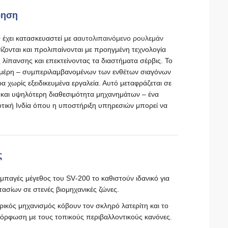
ρηση
 έχει κατασκευαστεί με α
αυτολιπαινόμενο ρουλεμάν
ονται και προλιπαίνονται με προηγμένη τεχνολογία
λίπανσης και επεκτείνοντας τα διαστήματα σέρβις. Το
α μέρη – συμπεριλαμβανομένων των ενθέτων σιαγόνων
χωρίς εξειδικευμένα εργαλεία. Αυτό μεταφράζεται σε
ς και υψηλότερη διαθεσιμότητα μηχανημάτων – ένα
τική Ινδία όπου η υποστήριξη υπηρεσιών μπορεί να
ς
μπαγές μέγεθος του SV‑200 το καθιστούν ιδανικό για
ασίων σε στενές βιομηχανικές ζώνες.
τρικός μηχανισμός κόβουν τον σκληρό λατερίτη και το
μόρφωση με τους τοπικούς περιβαλλοντικούς κανόνες.