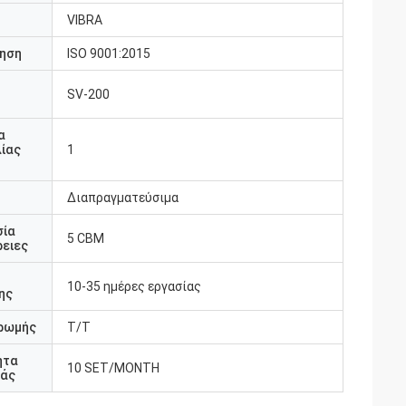
VIBRA
ηση
ISO 9001:2015
SV-200
υ
α
ίας
1
Διαπραγματεύσιμα
σία
5 CBM
ειες
10-35 ημέρες εργασίας
ης
ρωμής
T/T
ητα
10 SET/MONTH
άς