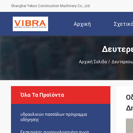
Shanghai Yekun Construction Machinery Co., Ltd.
Αρχική
Σχετικ
Δευτερ
Σελίδα
Αρχική Σελίδα
/
Δευτερεύω
Όλα Τα Προϊόντα
Ο
∆
υδραυλικών πασσάλων πρόγραμμα
οδήγησης
Εκσκαφέας συναρμολογημένα σωρό