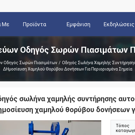
ά Με
Προϊόντα
Εμφάνιση
Εκδηλώσεις
εύων Οδηγός Σωρών Πιασιμάτων Π
Εμάς
VR
ν Οδηγός Σωρών Πιασιμάτων
/
Οδηγός Σωλήνα Χαμηλής Συντήρηση
∆ημοσίευση Χαμηλού Θορύβου Δονήσεων Για Περιορισμένα Σημεία
δηγός σωλήνα χαμηλής συντήρησης αυτ
ημοσίευση χαμηλού θορύβου δονήσεων γ
Τόπος
καταγωγ