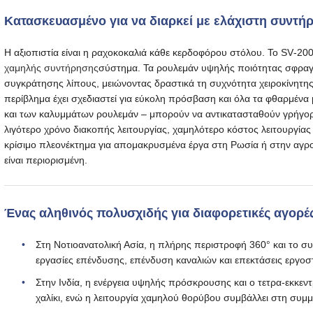
Κατασκευασμένο για να διαρκεί με ελάχιστη συντή
Η αξιοπιστία είναι η ραχοκοκαλιά κάθε κερδοφόρου στόλου. Το SV‑200
χαμηλής συντήρησης
σύστημα. Τα ρουλεμάν υψηλής ποιότητας σφραγίζ
συγκράτησης λίπους, μειώνοντας δραστικά τη συχνότητα χειροκίνητης 
περίβλημα έχει σχεδιαστεί για εύκολη πρόσβαση και όλα τα φθαρμέν
και των καλυμμάτων ρουλεμάν – μπορούν να αντικατασταθούν γρήγορα 
λιγότερο χρόνο διακοπής λειτουργίας, χαμηλότερο κόστος λειτουργία
κρίσιμο πλεονέκτημα για απομακρυσμένα έργα στη Ρωσία ή στην αγρο
είναι περιορισμένη.
Ένας αληθινός πολυσχιδής για διαφορετικές αγορέ
Στη Νοτιοανατολική Ασία, η πλήρης περιστροφή 360° και το συ
εργασίες επένδυσης, επένδυση καναλιών και επεκτάσεις εργοστ
Στην Ινδία, η ενέργεια υψηλής πρόσκρουσης και ο τετρα-εκκεν
χαλίκι, ενώ η λειτουργία χαμηλού θορύβου συμβάλλει στη συμ