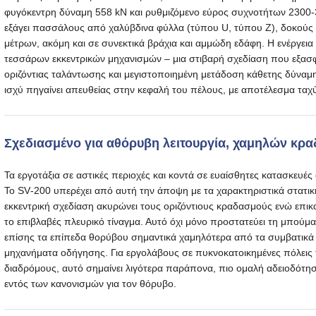
φυγόκεντρη δύναμη 558 kN και ρυθμιζόμενο εύρος συχνοτήτων 2300-30
εξάγει πασσάλους από χαλύβδινα φύλλα (τύπου U, τύπου Z), δοκούς
μέτρων, ακόμη και σε συνεκτικά βράχια και αμμώδη εδάφη. Η ενέργει
τεσσάρων εκκεντρικών μηχανισμών – μια στιβαρή σχεδίαση που εξασφ
οριζόντιας ταλάντωσης και μεγιστοποιημένη μετάδοση κάθετης δύναμη
ισχύ πηγαίνει απευθείας στην κεφαλή του πέλους, με αποτέλεσμα ταχ
Σχεδιασμένο για αθόρυβη λειτουργία, χαμηλών κρ
Τα εργοτάξια σε αστικές περιοχές και κοντά σε ευαίσθητες κατασκευέ
Το SV‑200 υπερέχει από αυτή την άποψη με τα χαρακτηριστικά στατ
εκκεντρική σχεδίαση ακυρώνει τους οριζόντιους κραδασμούς ενώ επικαλ
το επιβλαβές πλευρικό τίναγμα. Αυτό όχι μόνο προστατεύει τη μπούμα
επίσης τα επίπεδα θορύβου σημαντικά χαμηλότερα από τα συμβατικά
μηχανήματα οδήγησης. Για εργολάβους σε πυκνοκατοικημένες πόλεις τ
διαδρόμους, αυτό σημαίνει λιγότερα παράπονα, πιο ομαλή αδειοδότησ
εντός των κανονισμών για τον θόρυβο.