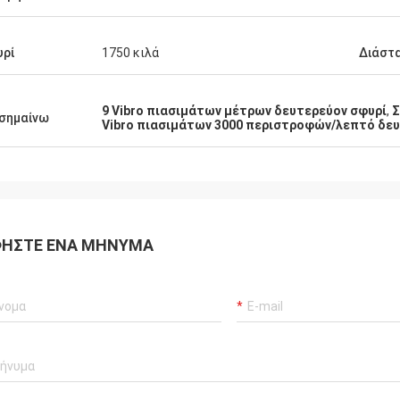
ρί
1750 κιλά
Διάστ
9 Vibro πιασιμάτων μέτρων δευτερεύον σφυρί
,
Σ
σημαίνω
Vibro πιασιμάτων 3000 περιστροφών/λεπτό δε
ΉΣΤΕ ΈΝΑ ΜΉΝΥΜΑ