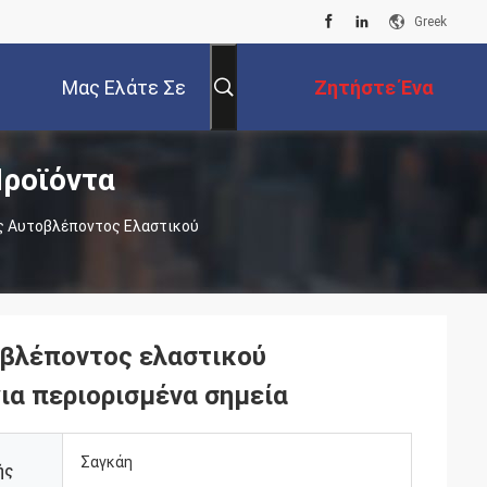
Greek
Μας Ελάτε Σε
Ζητήστε Ένα
ροϊόντα
Επαφή Με
Απόσπασμα
ς Αυτοβλέποντος Ελαστικού
οβλέποντος ελαστικού
ια περιορισμένα σημεία
Σαγκάη
ής