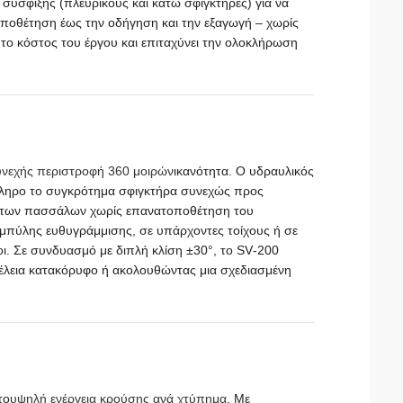
ύσφιξης (πλευρικούς και κάτω σφιγκτήρες) για να
οποθέτηση έως την οδήγηση και την εξαγωγή – χωρίς
ά το κόστος του έργου και επιταχύνει την ολοκλήρωση
νεχής περιστροφή 360 μοιρών
ικανότητα. Ο υδραυλικός
όκληρο το συγκρότημα σφιγκτήρα συνεχώς προς
ό των πασσάλων χωρίς επανατοποθέτηση του
καμπύλης ευθυγράμμισης, σε υπάρχοντες τοίχους ή σε
οι. Σε συνδυασμό με διπλή κλίση ±30°, το SV‑200
– τέλεια κατακόρυφο ή ακολουθώντας μια σχεδιασμένη
το
υψηλή ενέργεια κρούσης ανά χτύπημα
. Με