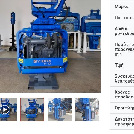
Μάρκα
Πιστοποί
Αριθμό
μοντέλο
Ποσότητ
παραγγελ
min
Τιμή
Συσκευα
λεπτομέρ
Χρόνος
παράδοσ
Όροι πλη
Δυνατότ
προσφορ