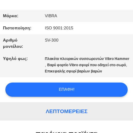
ΓΎΡΟΣ
Μάρκα:
VIBRA
ΕΡΓΟΣΤΑΣΊΩΝ
Πιστοποίηση:
ISO 9001:2015
Αριθμό
SV-300
ΠΟΙΟΤΙΚΌΣ
μοντέλου:
ΈΛΕΓΧΟΣ
Υψηλό φως:
Πλακέτα πλευρικών συσσωρευτών Vibro Hammer
,
,
Βαρύ φορτίο Vibro σφυρί που οδηγεί στο σωρό
Επικεφαλής σφυρί βαρέων βαρών
ΜΑΣ
ΕΠΑΦΉ!
ΕΛΆΤΕ
ΣΕ
ΛΕΠΤΟΜΈΡΕΙΕΣ
ΕΠΑΦΉ
ΜΕ