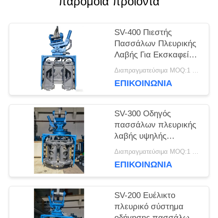
παρόμοια προϊόντα
ΕΙΔΉΣΕΙΣ
SV-400 Πιεστής
Πασσάλων Πλευρικής
Λαβής Για Εκσκαφείς
ΠΕΡΙΠΤΏΣΕΙΣ
32-40 Τόνων Δύναμη
Διαπραγματεύσιμα MOQ:1 Σετ
558kN & Ευρύ Φάσμα
ΕΠΙΚΟΙΝΩΝΙΑ
Συχνότητας
ΖΗΤΉΣΤΕ
SV-300 Οδηγός
ΈΝΑ
πασσάλων πλευρικής
λαβής υψηλής
ΑΠΌΣΠΑΣΜΑ
χωρητικότητας για
Διαπραγματεύσιμα MOQ:1 Σετ
εκσκαφείς 25–32
ΕΠΙΚΟΙΝΩΝΙΑ
τόνων – Σχεδιασμένος
SITEMAP
για πολυχρηστικούς
τύπους πασσάλων και
SV-200 Ευέλικτο
δύσκολα εδάφη
πλευρικό σύστημα
PRIVACY
οδήγησης πασσάλων