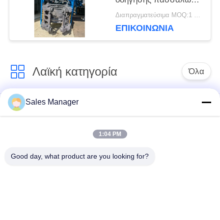
με περιστροφή 360° &
Διαπραγματεύσιμα MOQ:1 Σετ
POLICY
αμφίδρομη κλίση –
ΕΠΙΚΟΙΝΩΝΙΑ
Σχεδιασμένο για
εκσκαφείς 20–25
τόνους
Λαϊκή κατηγορία
Όλα
Sales Manager
υδραυλικών
Εκσκαφέας
πασσάλων
συναρμολογημένα
πρόγραμμα
σωρό πρόγραμμα
1:04 PM
οδήγησης
οδήγησης
Good day, what product are you looking for?
Ηλεκτρικό σφυρί
Δευτερεύων οδηγός
δονητή
σωρών πιασιμάτων
Τέσσερις εκκεντρικοί
360 μοίρες οδηγοί