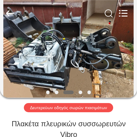
Shanghai
Yekun
Construction
Machinery
Co.,
Ltd..
ΣΠΊΤΙ
All
Rights
Reserved.
ΠΡΟΪΌΝΤΑ
VR
ΠΑΡΟΥΣΙΆΣΤΕ
Δευτερεύων οδηγός σωρών πιασιμάτων
ΠΕΡΊΠΟΥ
Πλακέτα πλευρικών συσσωρευτών
ΕΜΕΊΣ
Vibro