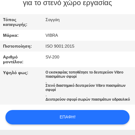
ΕΡΓΟΣΤΑΣΊΩΝ
για το στενό χώρο εργασίας
ΠΟΙΟΤΙΚΌΣ
Τόπος
Σαγγάη
καταγωγής:
ΈΛΕΓΧΟΣ
Μάρκα:
VIBRA
Πιστοποίηση:
ISO 9001:2015
ΜΑΣ
Αριθμό
SV-200
ΕΛΆΤΕ
μοντέλου:
ΣΕ
Υψηλό φως:
Ο εκσκαφέας τοποθέτησε το δευτερεύον Vibro
πιασιμάτων σφυρί
ΕΠΑΦΉ
,
Στενό διαστημικό δευτερεύον Vibro πιασιμάτων
ΜΕ
σφυρί
,
Δευτερεύον σφυρί σωρών πιασιμάτων υδραυλικό
ΕΙΔΉΣΕΙΣ
ΕΠΑΦΉ!
ΠΕΡΙΠΤΏΣΕΙΣ