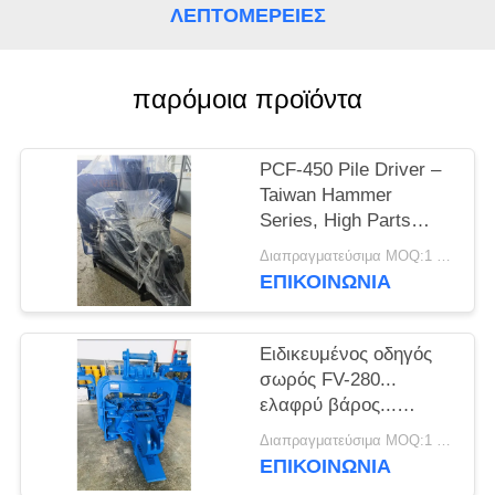
ΛΕΠΤΟΜΈΡΕΙΕΣ
ΖΗΤΉΣΤΕ
ΈΝΑ
παρόμοια προϊόντα
ΑΠΌΣΠΑΣΜΑ
PCF-450 Pile Driver –
SITEMAP
Taiwan Hammer
Series, High Parts
Enchangeability & 535
PRIVACY
Διαπραγματεύσιμα MOQ:1 σετ
kN Force
ΕΠΙΚΟΙΝΩΝΙΑ
POLICY
Ειδικευμένος οδηγός
σωρός FV-280...
ελαφρύ βάρος...
ισχυρές δονήσεις.
Διαπραγματεύσιμα MOQ:1 SET
ΕΠΙΚΟΙΝΩΝΙΑ