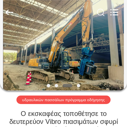
Shanghai
Yekun
Construction
Machinery
Co.,
Ltd..
All
Rights
ΣΠΊΤΙ
Reserved.
ΠΡΟΪΌΝΤΑ
VR
ΠΑΡΟΥΣΙΆΣΤΕ
ΠΕΡΊΠΟΥ
ΕΜΕΊΣ
υδραυλικών πασσάλων πρόγραμμα οδήγησης
Ο εκσκαφέας τοποθέτησε το
ΓΎΡΟΣ
δευτερεύον Vibro πιασιμάτων σφυρί