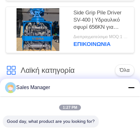
Side Grip Pile Driver
SV-400 | Υδραυλικό
σφυρί 656KN για
στενούς χώρους
Διαπραγματεύσιμα MOQ:1 σετ
ΕΠΙΚΟΙΝΩΝΙΑ
Λαϊκή κατηγορία
Όλα
Sales Manager
υδραυλικών
Εκσκαφέας
πασσάλων
συναρμολογημένα
πρόγραμμα
σωρό πρόγραμμα
1:27 PM
οδήγησης
οδήγησης
Good day, what product are you looking for?
Ηλεκτρικό σφυρί
Δευτερεύων οδηγός
δονητή
σωρών πιασιμάτων