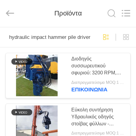
Shanghai
Yekun
Construction
Machinery
Προϊόντα
Co.,
Ltd..
All
Rights
ΣΠΊΤΙ
Reserved.
hydraulic impact hammer pile driver
ΠΡΟΪΌΝΤΑ
Διοδηγός
συσσωρευτικού
VR
σφυριού: 3200 RPM,
ΠΑΡΟΥΣΙΆΣΤΕ
2300 kg & εύκολη
Διαπραγματεύσιμα MOQ:1 ομάδα
συντήρηση
ΕΠΙΚΟΙΝΩΝΙΑ
ΠΕΡΊΠΟΥ
ΕΜΕΊΣ
Εύκολη συντήρηση
Υδραυλικός οδηγός
στοίβας φύλλων -
ΓΎΡΟΣ
2700kg Σφυρί &
Διαπραγματεύσιμα MOQ:1 ομάδα