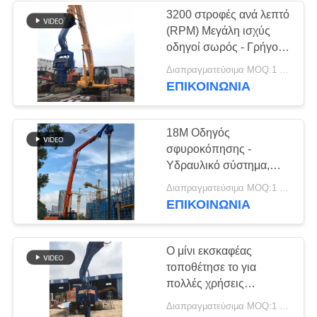
3200 στροφές ανά λεπτό
(RPM) Μεγάλη ισχύς
οδηγοί σωρός - Γρήγορη
ταχύτητα & προστασία
Διαπραγματεύσιμα MOQ:1 ομάδα
σωρού
ΕΠΙΚΟΙΝΩΝΙΑ
18M Οδηγός
σφυροκόπησης -
Υδραυλικό σύστημα,
3200rpm & γρήγορη
Διαπραγματεύσιμα MOQ:1 σύνολο
μετατροπή
ΕΠΙΚΟΙΝΩΝΙΑ
Ο μίνι εκσκαφέας
τοποθέτησε το για
πολλές χρήσεις
υδραυλικό οδηγό
Διαπραγματεύσιμα MOQ:1 ομάδα
σωρών, υδραυλικό