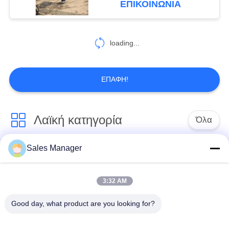
ΕΠΙΚΟΙΝΩΝΙΑ
σφυρί που συσσωρεύει
τη μηχανή
loading...
ΕΠΑΦΉ!
Λαϊκή κατηγορία
Όλα
Sales Manager
υδραυλικών
Εκσκαφέας
πασσάλων
συναρμολογημένα
πρόγραμμα
σωρό πρόγραμμα
3:32 AM
οδήγησης
οδήγησης
Good day, what product are you looking for?
Ηλεκτρικό σφυρί
Δευτερεύων οδηγός