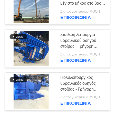
μέγιστο μήκος στοίβας &
ΖΗΤΉΣΤΕ
485KN υψηλή
Διαπραγματεύσιμα MOQ:1 ομάδα
φυγοκεντρική δύναμη
ΈΝΑ
ΕΠΙΚΟΙΝΩΝΙΑ
ΑΠΌΣΠΑΣΜΑ
Σταθερή λειτουργία
υδραυλικού οδηγού
SITEMAP
στοίβας ∙ Γρήγορη
μετατροπή και απλή
Διαπραγματεύσιμα MOQ:1 ομάδα
PRIVACY
λειτουργία
ΕΠΙΚΟΙΝΩΝΙΑ
POLICY
Πολυλειτουργικός
υδραυλικός οδηγός
στοίβας - Γρήγορη
μετατροπή και υψηλή
Διαπραγματεύσιμα MOQ:1 ομάδα
απόδοση στοίβας
ΕΠΙΚΟΙΝΩΝΙΑ