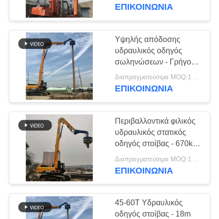
ΕΡΓΟΣΤΑΣΊΩΝ
λειτουργία χαμηλού
ΕΠΙΚΟΙΝΩΝΙΑ
θορύβου
ΠΟΙΟΤΙΚΌΣ
Υψηλής απόδοσης
ΈΛΕΓΧΟΣ
υδραυλικός οδηγός
σωληνώσεων - Γρήγορη
ταχύτητα λειτουργίας και
ΜΑΣ
Διαπραγματεύσιμα MOQ:1 ομάδα
μεταβλητό υδραυλικό
ΕΠΙΚΟΙΝΩΝΙΑ
ΕΛΆΤΕ
σύστημα
ΣΕ
Περιβαλλοντικά φιλικός
ΕΠΑΦΉ
υδραυλικός στατικός
ΜΕ
οδηγός στοίβας - 670kg
βάρος του χεριού &
Διαπραγματεύσιμα MOQ:1 ομάδα
συμβατότητα
ΕΠΙΚΟΙΝΩΝΙΑ
ΕΙΔΉΣΕΙΣ
πολλαπλών στοίβων
45-60T Υδραυλικός
ΠΕΡΙΠΤΏΣΕΙΣ
οδηγός στοίβας - 18m