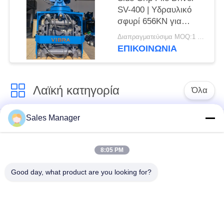
SV-400 | Υδραυλικό
σφυρί 656KN για
στενούς χώρους
Διαπραγματεύσιμα MOQ:1 σετ
ΕΠΙΚΟΙΝΩΝΙΑ
Λαϊκή κατηγορία
Όλα
Sales Manager
υδραυλικών
Εκσκαφέας
πασσάλων
συναρμολογημένα
πρόγραμμα
σωρό πρόγραμμα
8:05 PM
οδήγησης
οδήγησης
Good day, what product are you looking for?
Ηλεκτρικό σφυρί
Δευτερεύων οδηγός
δονητή
σωρών πιασιμάτων