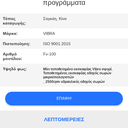
ΕΡΓΟΣΤΑΣΊΩΝ
προγράμματα
ΠΟΙΟΤΙΚΌΣ
Τόπος
Σαγκάη, Κίνα
καταγωγής:
ΈΛΕΓΧΟΣ
Μάρκα:
VIBRA
Πιστοποίηση:
ISO 9001:2015
ΜΑΣ
Αριθμό
Fv-100
ΕΛΆΤΕ
μοντέλου:
ΣΕ
Υψηλό φως:
,
Μίνι τοποθετημένο εκσκαφέας Vibro σφυρί
Τοποθετημένος εκσκαφέας οδηγός σωρών
ΕΠΑΦΉ
μικροϋπολογιστών
,
2500rpm υδραυλικός οδηγός σωρών
ΜΕ
ΕΠΑΦΉ!
ΕΙΔΉΣΕΙΣ
ΛΕΠΤΟΜΈΡΕΙΕΣ
ΠΕΡΙΠΤΏΣΕΙΣ