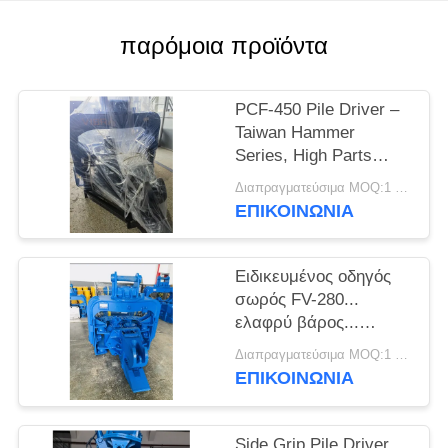
ΖΗΤΉΣΤΕ
παρόμοια προϊόντα
ΈΝΑ
ΑΠΌΣΠΑΣΜΑ
PCF-450 Pile Driver –
Taiwan Hammer
Series, High Parts
SITEMAP
Enchangeability & 535
Διαπραγματεύσιμα MOQ:1 σετ
kN Force
ΕΠΙΚΟΙΝΩΝΙΑ
PRIVACY
POLICY
Ειδικευμένος οδηγός
σωρός FV-280...
ελαφρύ βάρος...
ισχυρές δονήσεις.
Διαπραγματεύσιμα MOQ:1 SET
ΕΠΙΚΟΙΝΩΝΙΑ
Side Grip Pile Driver