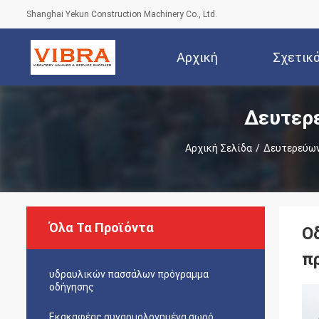
Shanghai Yekun Construction Machinery Co., Ltd.
Αρχική
Σχετικ
Δευτερ
Σελίδα
Αρχική Σελίδα
/
Δευτερεύων
Όλα Τα Προϊόντα
Ο
π
υδραυλικών πασσάλων πρόγραμμα
οδήγησης
Εκσκαφέας συναρμολογημένα σωρό