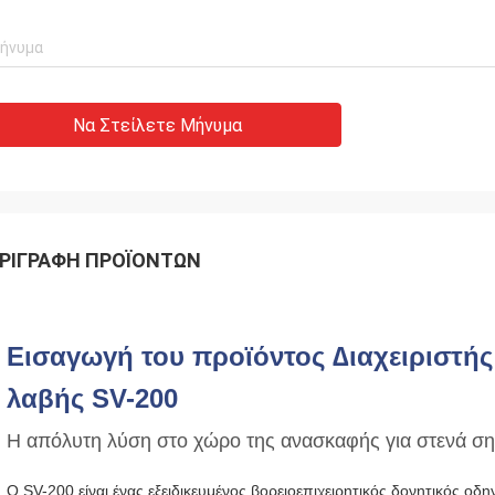
Να Στείλετε Μήνυμα
ΡΙΓΡΑΦΉ ΠΡΟΪΌΝΤΩΝ
Εισαγωγή του προϊόντος ∆ιαχειριστή
λαβής SV-200
Η απόλυτη λύση στο χώρο της ανασκαφής για στενά ση
Ο SV-200 είναι ένας εξειδικευμένος βορειοεπιχειρητικός δονητικός οδ