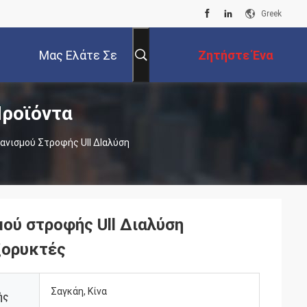
Greek
Μας Ελάτε Σε
Ζητήστε Ένα
ροϊόντα
Επαφή Με
Απόσπασμα
νισμού Στροφής Ull ∆ιαλύση
ού στροφής Ull ∆ιαλύση
ξορυκτές
Σαγκάη, Κίνα
ής