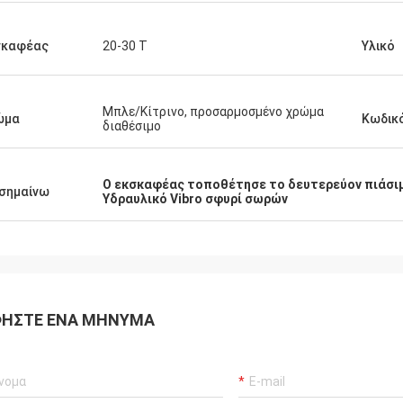
σκαφέας
20-30 Τ
Υλικό
Μπλε/Κίτρινο, προσαρμοσμένο χρώμα
ώμα
Κωδικ
διαθέσιμο
Ο εκσκαφέας τοποθέτησε το δευτερεύον πιάσι
σημαίνω
Υδραυλικό Vibro σφυρί σωρών
ΉΣΤΕ ΈΝΑ ΜΉΝΥΜΑ