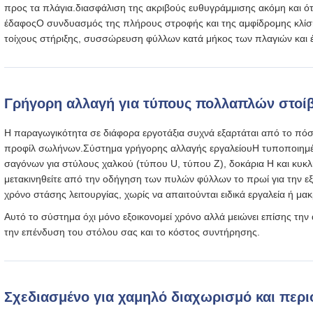
προς τα πλάγια.διασφάλιση της ακριβούς ευθυγράμμισης ακόμη και ό
έδαφοςΟ συνδυασμός της πλήρους στροφής και της αμφίδρομης κλίση
τοίχους στήριξης, συσσώρευση φύλλων κατά μήκος των πλαγιών και 
Γρήγορη αλλαγή για τύπους πολλαπλών στοί
Η παραγωγικότητα σε διάφορα εργοτάξια συχνά εξαρτάται από το πόσ
προφίλ σωλήνων.
Σύστημα γρήγορης αλλαγής εργαλείου
Η τυποποιημέ
σαγόνων για στύλους χαλκού (τύπου U, τύπου Z), δοκάρια H και κυκλ
μετακινηθείτε από την οδήγηση των πυλών φύλλων το πρωί για την 
χρόνο στάσης λειτουργίας, χωρίς να απαιτούνται ειδικά εργαλεία ή 
Αυτό το σύστημα όχι μόνο εξοικονομεί χρόνο αλλά μειώνει επίσης την
την επένδυση του στόλου σας και το κόστος συντήρησης.
Σχεδιασμένο για χαμηλό διαχωρισμό και περ