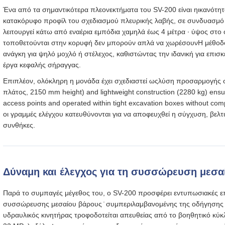
Ένα από τα σημαντικότερα πλεονεκτήματα του SV-200 είναι η
ικανότητ
κατακόρυφο προφίλ του σχεδιασμού πλευρικής λαβής, σε συνδυασμό 
λειτουργεί κάτω από εναέρια εμπόδια χαμηλά έως 4 μέτρα ∙ ύψος στ
τοποθετούνται στην κορυφή δεν μπορούν απλά να χωρέσουνΗ μέθοδος
ανάγκη για ψηλό μοχλό ή στέλεχος, καθιστώντας την ιδανική για επισ
έργα κεφαλής σήραγγας.
Επιπλέον, ολόκληρη η μονάδα έχει σχεδιαστεί ως
λύση προσαρμογής σ
πλάτος, 2150 mm height) and lightweight construction (2280 kg) ens
access points and operated within tight excavation boxes without comp
οι γραμμές ελέγχου κατευθύνονται για να αποφευχθεί η σύγχυση, βελτ
συνθήκες.
Δύναμη και έλεγχος για τη συσσώρευση μεσα
Παρά το συμπαγές μέγεθος του, ο SV-200 προσφέρει εντυπωσιακές επιδ
συσσώρευσης μεσαίου βάρους ̇ συμπεριλαμβανομένης της οδήγηση
υδραυλικός κινητήρας τροφοδοτείται απευθείας από το βοηθητικό κύ