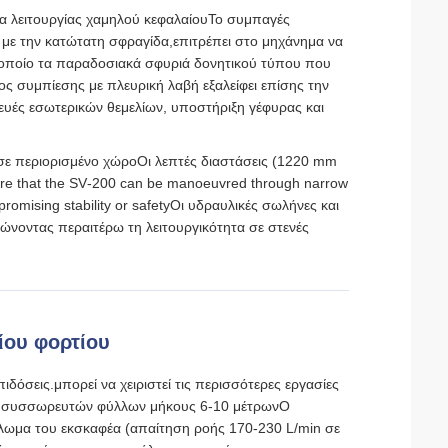
α λειτουργίας χαμηλού κεφαλαίου
Το συμπαγές
με την κατώτατη σφραγίδα,επιτρέπει στο μηχάνημα να
ο οποίο τα παραδοσιακά σφυριά δονητικού τύπου που
 συμπίεσης με πλευρική λαβή εξαλείφει επίσης την
κευές εσωτερικών θεμελίων, υποστήριξη γέφυρας και
ε περιορισμένο χώρο
Οι λεπτές διαστάσεις (1220 mm
ure that the SV‑200 can be manoeuvred through narrow
romising stability or safetyΟι υδραυλικές σωλήνες και
ιώνοντας περαιτέρω τη λειτουργικότητα σε στενές
ίου φορτίου
όσεις.μπορεί να χειριστεί τις περισσότερες εργασίες
ς συσσωρευτών φύλλων μήκους 6-10 μέτρωνΟ
κλωμα του εκσκαφέα (απαίτηση ροής 170-230 L/min σε