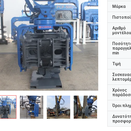
Μάρκα
Πιστοποί
Αριθμό
μοντέλο
Ποσότητ
παραγγελ
min
Τιμή
Συσκευα
λεπτομέρ
Χρόνος
παράδοσ
Όροι πλη
Δυνατότ
προσφορ