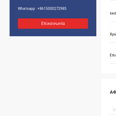
Whatsapp :
+8615000272985
εκ
Επικοινωνία
Χρ
Επι
ΑΦ