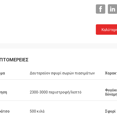
Καλύτερ
ΠΤΟΜΈΡΕΙΕΣ
ομα
Δευτερεύον σφυρί σωρών πιασιμάτων
Χαρακ
Φυγόκ
νηση
2300-3000 περιστροφή/λεπτό
δύναμ
ράτσο
500 κιλά
Σφυρί