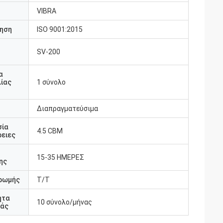
VIBRA
ηση
ISO 9001:2015
SV-200
υ
α
ίας
1 σύνολο
Διαπραγματεύσιμα
σία
4.5 CBM
ειες
15-35 ΗΜΕΡΕΣ
ης
ρωμής
T/T
ητα
10 σύνολο/μήνας
άς