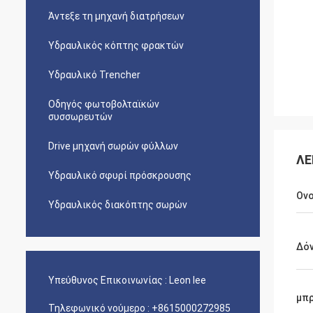
Άντεξε τη μηχανή διατρήσεων
Υδραυλικός κόπτης φρακτών
Υδραυλικό Trencher
Οδηγός φωτοβολταϊκών
συσσωρευτών
Drive μηχανή σωρών φύλλων
ΛΕ
Υδραυλικό σφυρί πρόσκρουσης
Ον
Υδραυλικός διακόπτης σωρών
Δό
Υπεύθυνος Επικοινωνίας :
Leon lee
μπ
Τηλεφωνικό νούμερο :
+8615000272985