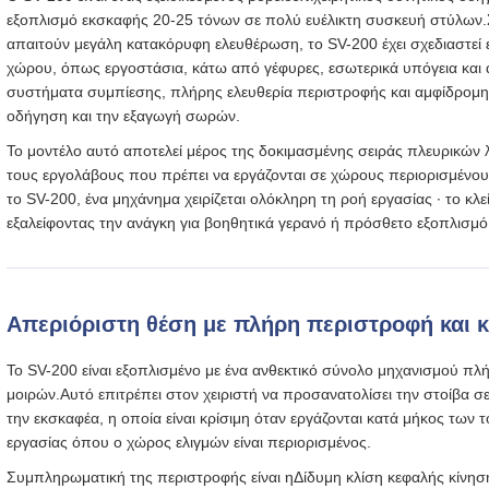
εξοπλισμό εκσκαφής 20-25 τόνων σε πολύ ευέλικτη συσκευή στύλων.Σ
απαιτούν μεγάλη κατακόρυφη ελευθέρωση, το SV-200 έχει σχεδιαστεί ε
χώρου, όπως εργοστάσια, κάτω από γέφυρες, εσωτερικά υπόγεια και
συστήματα συμπίεσης, πλήρης ελευθερία περιστροφής και αμφίδρομη κ
οδήγηση και την εξαγωγή σωρών.
Το μοντέλο αυτό αποτελεί μέρος της δοκιμασμένης σειράς πλευρικών λ
τους εργολάβους που πρέπει να εργάζονται σε χώρους περιορισμένο
το SV-200, ένα μηχάνημα χειρίζεται ολόκληρη τη ροή εργασίας ∙ το κλ
εξαλείφοντας την ανάγκη για βοηθητικά γερανό ή πρόσθετο εξοπλισμό
Απεριόριστη θέση με πλήρη περιστροφή και 
Το SV-200 είναι εξοπλισμένο με ένα ανθεκτικό σύνολο μηχανισμού π
μοιρών.Αυτό επιτρέπει στον χειριστή να προσανατολίσει την στοίβα
την εκσκαφέα, η οποία είναι κρίσιμη όταν εργάζονται κατά μήκος τω
εργασίας όπου ο χώρος ελιγμών είναι περιορισμένος.
Συμπληρωματική της περιστροφής είναι η
Δίδυμη κλίση κεφαλής κίνησ