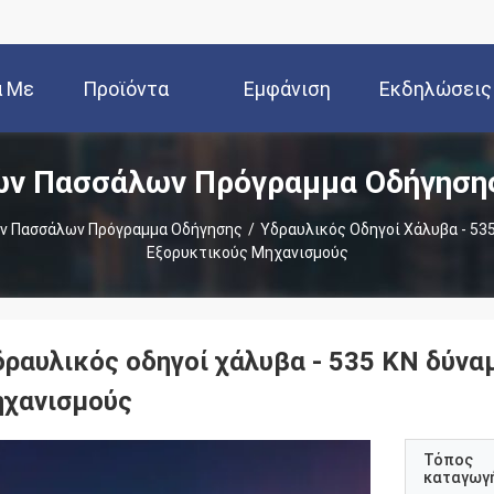
ά Με
Προϊόντα
Εμφάνιση
Εκδηλώσεις
ών Πασσάλων Πρόγραμμα Οδήγησης
Εμάς
VR
ν Πασσάλων Πρόγραμμα Οδήγησης
/
Υδραυλικός Οδηγοί Χάλυβα - 535
Εξορυκτικούς Μηχανισμούς
δραυλικός οδηγοί χάλυβα - 535 KN δύνα
ηχανισμούς
Τόπος
καταγωγ