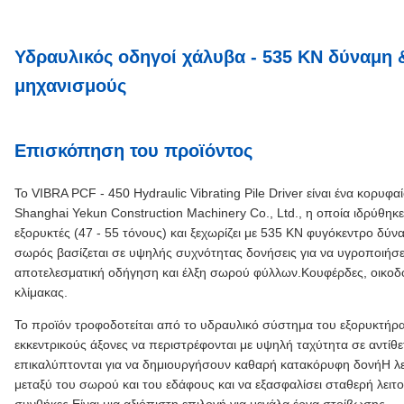
Υδραυλικός οδηγοί χάλυβα - 535 KN δύναμη 
μηχανισμούς
Επισκόπηση του προϊόντος
Το VIBRA PCF - 450 Hydraulic Vibrating Pile Driver είναι ένα κορυφ
Shanghai Yekun Construction Machinery Co., Ltd., η οποία ιδρύθηκε
εξορυκτές (47 - 55 τόνους) και ξεχωρίζει με 535 KN φυγόκεντρο δύ
σωρός βασίζεται σε υψηλής συχνότητας δονήσεις για να υγροποιήσε
αποτελεσματική οδήγηση και έλξη σωρού φύλλων.Κουφέρδες, οικοδ
κλίμακας.
Το προϊόν τροφοδοτείται από το υδραυλικό σύστημα του εξορυκτήρα
εκκεντρικούς άξονες να περιστρέφονται με υψηλή ταχύτητα σε αντίθε
επικαλύπτονται για να δημιουργήσουν καθαρή κατακόρυφη δονήΗ λει
μεταξύ του σωρού και του εδάφους και να εξασφαλίσει σταθερή λειτ