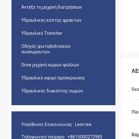
Άντεξε τη μηχανή διατρήσεων
Υδραυλικός κόπτης φρακτών
Υδραυλικό Trencher
Οδηγός φωτοβολταϊκών
συσσωρευτών
Drive μηχανή σωρών φύλλων
ΛΕ
Υδραυλικό σφυρί πρόσκρουσης
Όν
Υδραυλικός διακόπτης σωρών
Πίε
Υπεύθυνος Επικοινωνίας :
Leon lee
Βά
Τηλεφωνικό νούμερο :
+8615000272985