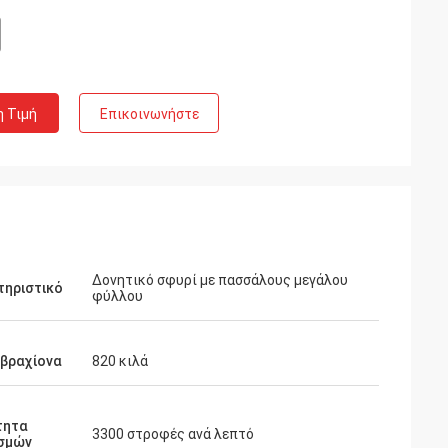
η Τιμή
Επικοινωνήστε
Δονητικό σφυρί με πασσάλους μεγάλου
τηριστικό
φύλλου
 βραχίονα
820 κιλά
τητα
3300 στροφές ανά λεπτό
σμών