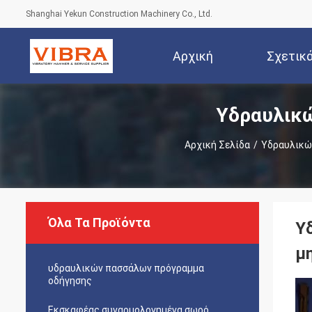
Shanghai Yekun Construction Machinery Co., Ltd.
Αρχική
Σχετικ
Υδραυλικ
Σελίδα
Αρχική Σελίδα
/
Υδραυλικώ
Όλα Τα Προϊόντα
Υ
μ
υδραυλικών πασσάλων πρόγραμμα
οδήγησης
Εκσκαφέας συναρμολογημένα σωρό