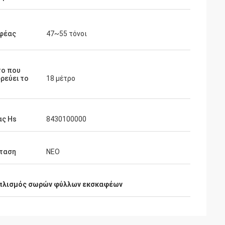
φέας
47~55 τόνοι
το που
ρεύει το
18 μέτρο
ας Hs
8430100000
ταση
ΝΕΟ
οπλισμός σωρών φύλλων εκσκαφέων