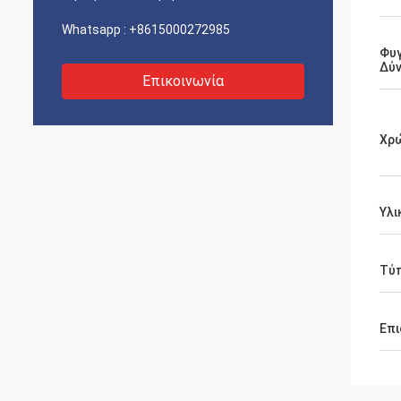
Whatsapp :
+8615000272985
Φυ
Δύ
Επικοινωνία
Χρ
Υλι
Τύ
Επι