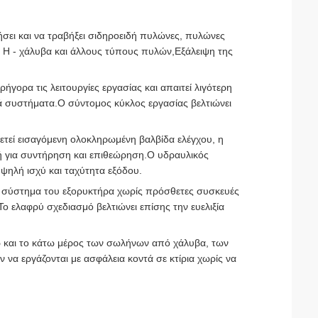
ει και να τραβήξει σιδηροειδή πυλώνες, πυλώνες
 H - χάλυβα και άλλους τύπους πυλών,Εξάλειψη της
ήγορα τις λειτουργίες εργασίας και απαιτεί λιγότερη
ά συστήματα.Ο σύντομος κύκλος εργασίας βελτιώνει
ετεί εισαγόμενη ολοκληρωμένη βαλβίδα ελέγχου, η
ική για συντήρηση και επιθεώρηση.Ο υδραυλικός
υψηλή ισχύ και ταχύτητα εξόδου.
ό σύστημα του εξορυκτήρα χωρίς πρόσθετες συσκευές
Το ελαφρύ σχεδιασμό βελτιώνει επίσης την ευελιξία
ω και το κάτω μέρος των σωλήνων από χάλυβα, των
α εργάζονται με ασφάλεια κοντά σε κτίρια χωρίς να