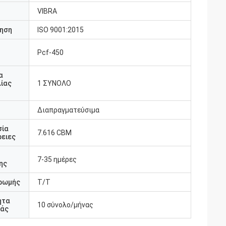
VIBRA
ηση
ISO 9001:2015
Pcf-450
υ
α
ίας
1 ΣΥΝΟΛΟ
Διαπραγματεύσιμα
σία
7.616 CBM
ειες
7-35 ημέρες
ης
ρωμής
T/T
ητα
10 σύνολο/μήνας
άς