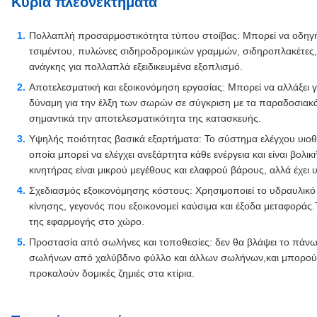
Κύρια πλεονεκτήματα
Πολλαπλή προσαρμοστικότητα τύπου στοίβας: Μπορεί να οδηγήσ
τσιμέντου, πυλώνες σιδηροδρομικών γραμμών, σιδηροπλακέτες,
ανάγκης για πολλαπλά εξειδικευμένα εξοπλισμό.
Αποτελεσματική και εξοικονόμηση εργασίας: Μπορεί να αλλάξει γρ
δύναμη για την έλξη των σωρών σε σύγκριση με τα παραδοσιακ
σημαντικά την αποτελεσματικότητα της κατασκευής.
Υψηλής ποιότητας βασικά εξαρτήματα: Το σύστημα ελέγχου υιοθ
οποία μπορεί να ελέγχει ανεξάρτητα κάθε ενέργεια και είναι βολ
κινητήρας είναι μικρού μεγέθους και ελαφρού βάρους, αλλά έχει 
Σχεδιασμός εξοικονόμησης κόστους: Χρησιμοποιεί το υδραυλικ
κίνησης, γεγονός που εξοικονομεί καύσιμα και έξοδα μεταφοράς.
της εφαρμογής στο χώρο.
Προστασία από σωλήνες και τοποθεσίες: δεν θα βλάψει το πάν
σωλήνων από χαλύβδινο φύλλο και άλλων σωλήνων,και μπορούν ν
προκαλούν δομικές ζημιές στα κτίρια.