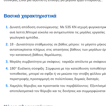
συνθήκες.Είναι μια αξιόπιστη επιλογή για μεγάλα έργα στοίβωσης..
Βασικά χαρακτηριστικά
Δυνατή απόδοση συσσώρευσης: Με 535 KN ισχυρή φυγοκεντρικ
ανά λεπτό,Μπορεί εύκολα να αντιμετωπίσει τις μεγάλες εργασίε
γεωλογικά εμπόδια..
18 - Δυνατότητα στάθμευσης σε βάθος μέτρου: το μέγιστο μήκος
ανταποκρίνεται πλήρως στις απαιτήσεις βάθους των μεγάλων έρ
την κατασκευή βάθους θεμελίωσης.
Μεγάλη συμβατότητα με σκάφους: ταιριάζει απόλυτα με σκάφου
180° Ευέλικτη σύσφιξη: Σύμφωνα με την κατεύθυνση τοποθέτηση
τοποθεσίας, μπορεί να σφίξει ή να μειώσει την στοίβη φύλλου μέ
περιστροφής,προσαρμογή σε πολύπλοκες δομικές διαταγές.
Χαμηλός θόρυβος και προστασία του περιβάλλοντος: Εξοπλισμέν
αποτελεσματικά τον θόρυβο και τις δονήσεις.και συμμορφώνετα