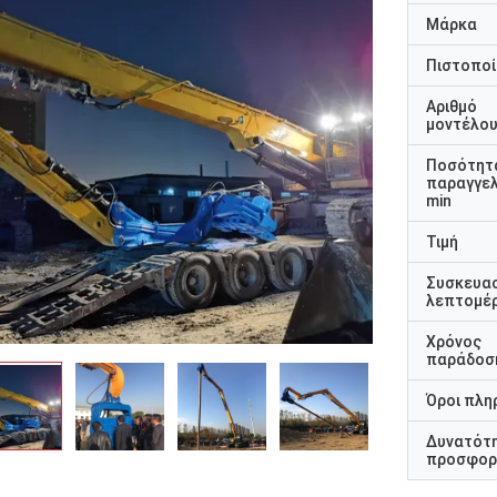
Μάρκα
Πιστοποί
Αριθμό
μοντέλο
Ποσότητ
παραγγελ
min
Τιμή
Συσκευα
λεπτομέρ
Χρόνος
παράδοσ
Όροι πλη
Δυνατότ
προσφορ