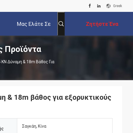
Greek
Μας Ελάτε Σε
Ζητήστε Ένα
 Προϊόντα
Επαφή Με
Απόσπασμα
 KN Δύναμη & 18m Βάθος Για
μη & 18m βάθος για εξορυκτικούς
Σαγκάη, Κίνα
ής