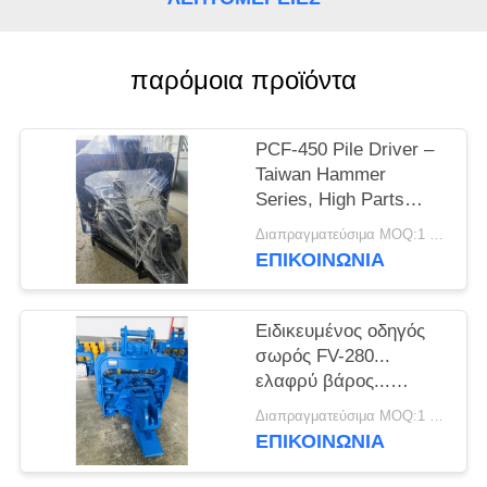
ΖΗΤΉΣΤΕ
ΈΝΑ
παρόμοια προϊόντα
ΑΠΌΣΠΑΣΜΑ
PCF-450 Pile Driver –
Taiwan Hammer
SITEMAP
Series, High Parts
Enchangeability & 535
Διαπραγματεύσιμα MOQ:1 σετ
PRIVACY
kN Force
ΕΠΙΚΟΙΝΩΝΙΑ
POLICY
Ειδικευμένος οδηγός
σωρός FV-280...
ελαφρύ βάρος...
ισχυρές δονήσεις.
Διαπραγματεύσιμα MOQ:1 SET
ΕΠΙΚΟΙΝΩΝΙΑ