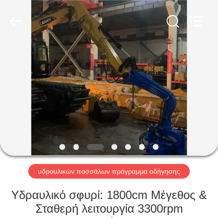
Shanghai
Yekun
Construction
Machinery
Co.,
Ltd..
All
Rights
ΣΠΊΤΙ
Reserved.
ΠΡΟΪΌΝΤΑ
VR
ΠΑΡΟΥΣΙΆΣΤΕ
ΠΕΡΊΠΟΥ
ΕΜΕΊΣ
υδραυλικών πασσάλων πρόγραμμα οδήγησης
Υδραυλικό σφυρί: 1800cm Μέγεθος &
ΓΎΡΟΣ
Σταθερή λειτουργία 3300rpm