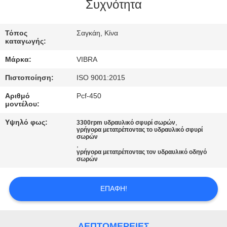
ΕΡΓΟΣΤΑΣΊΩΝ
Συχνότητα
ΠΟΙΟΤΙΚΌΣ
Τόπος
Σαγκάη, Κίνα
καταγωγής:
ΈΛΕΓΧΟΣ
Μάρκα:
VIBRA
Πιστοποίηση:
ISO 9001:2015
ΜΑΣ
Αριθμό
Pcf-450
ΕΛΆΤΕ
μοντέλου:
ΣΕ
Υψηλό φως:
,
3300rpm υδραυλικό σφυρί σωρών
γρήγορα μετατρέποντας το υδραυλικό σφυρί
ΕΠΑΦΉ
σωρών
,
ΜΕ
γρήγορα μετατρέποντας τον υδραυλικό οδηγό
σωρών
ΕΙΔΉΣΕΙΣ
ΕΠΑΦΉ!
ΠΕΡΙΠΤΏΣΕΙΣ
ΛΕΠΤΟΜΈΡΕΙΕΣ