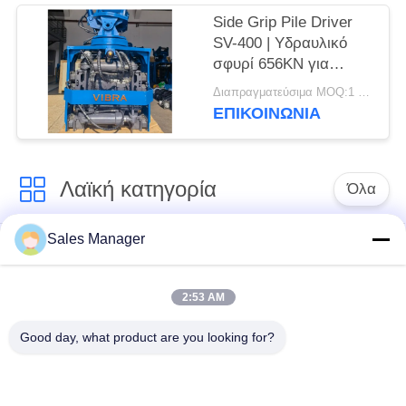
Side Grip Pile Driver
SV-400 | Υδραυλικό
σφυρί 656KN για
στενούς χώρους
Διαπραγματεύσιμα MOQ:1 σετ
ΕΠΙΚΟΙΝΩΝΙΑ
Λαϊκή κατηγορία
Όλα
Sales Manager
υδραυλικών
Εκσκαφέας
πασσάλων
συναρμολογημένα
πρόγραμμα
σωρό πρόγραμμα
2:53 AM
οδήγησης
οδήγησης
Good day, what product are you looking for?
Ηλεκτρικό σφυρί
Δευτερεύων οδηγός
δονητή
σωρών πιασιμάτων