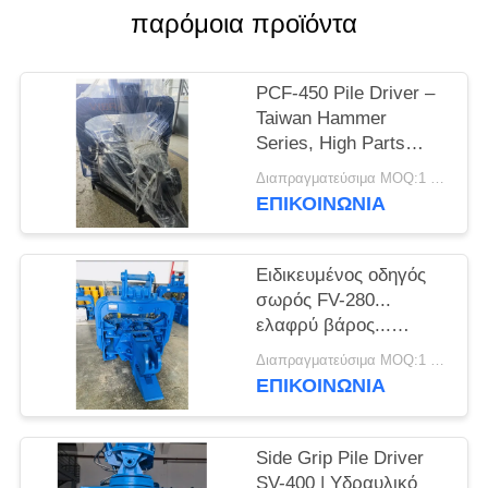
παρόμοια προϊόντα
ΖΗΤΉΣΤΕ
ΈΝΑ
PCF-450 Pile Driver –
ΑΠΌΣΠΑΣΜΑ
Taiwan Hammer
Series, High Parts
Enchangeability & 535
SITEMAP
Διαπραγματεύσιμα MOQ:1 σετ
kN Force
ΕΠΙΚΟΙΝΩΝΙΑ
PRIVACY
Ειδικευμένος οδηγός
POLICY
σωρός FV-280...
ελαφρύ βάρος...
ισχυρές δονήσεις.
Διαπραγματεύσιμα MOQ:1 SET
ΕΠΙΚΟΙΝΩΝΙΑ
Side Grip Pile Driver
SV-400 | Υδραυλικό