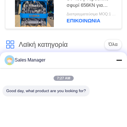
σφυρί 656KN για
στενούς χώρους
Διαπραγματεύσιμα MOQ:1 σετ
ΕΠΙΚΟΙΝΩΝΙΑ
Λαϊκή κατηγορία
Όλα
Sales Manager
υδραυλικών
Εκσκαφέας
πασσάλων
συναρμολογημένα
πρόγραμμα
σωρό πρόγραμμα
7:27 AM
οδήγησης
οδήγησης
Good day, what product are you looking for?
Ηλεκτρικό σφυρί
Δευτερεύων οδηγός
δονητή
σωρών πιασιμάτων
Τέσσερις εκκεντρικοί
360 μοίρες οδηγοί