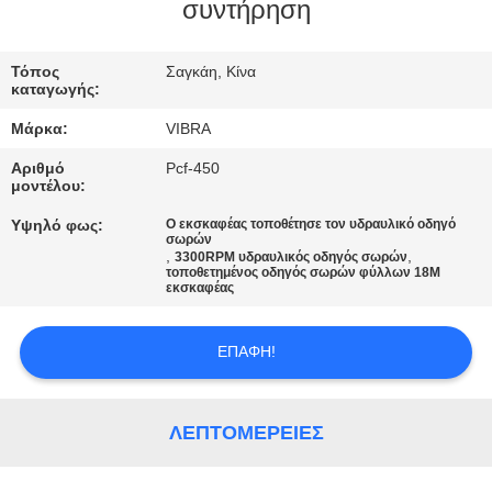
ΕΡΓΟΣΤΑΣΊΩΝ
συντήρηση
ΠΟΙΟΤΙΚΌΣ
Τόπος
Σαγκάη, Κίνα
καταγωγής:
ΈΛΕΓΧΟΣ
Μάρκα:
VIBRA
Αριθμό
Pcf-450
ΜΑΣ
μοντέλου:
ΕΛΆΤΕ
Υψηλό φως:
Ο εκσκαφέας τοποθέτησε τον υδραυλικό οδηγό
σωρών
ΣΕ
,
,
3300RPM υδραυλικός οδηγός σωρών
τοποθετημένος οδηγός σωρών φύλλων 18M
ΕΠΑΦΉ
εκσκαφέας
ΜΕ
ΕΠΑΦΉ!
ΕΙΔΉΣΕΙΣ
ΛΕΠΤΟΜΈΡΕΙΕΣ
ΠΕΡΙΠΤΏΣΕΙΣ