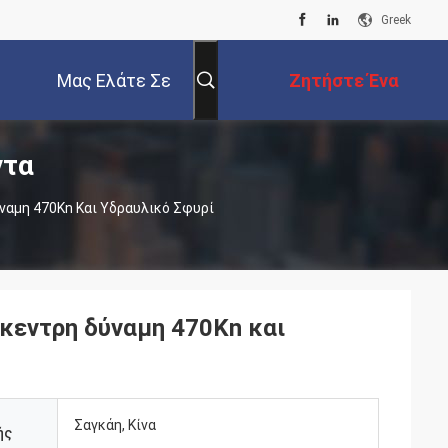
Greek
Μας Ελάτε Σε
Ζητήστε Ένα
ντα
Επαφή Με
Απόσπασμα
αμη 470Kn Και Υδραυλικό Σφυρί
κεντρη δύναμη 470Kn και
Σαγκάη, Κίνα
ής