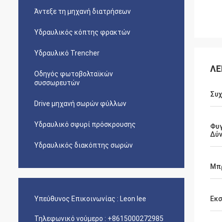
Άντεξε τη μηχανή διατρήσεων
Υδραυλικός κόπτης φρακτών
Υδραυλικό Trencher
ΛΕ
Οδηγός φωτοβολταϊκών
συσσωρευτών
Συ
Drive μηχανή σωρών φύλλων
Υδραυλικό σφυρί πρόσκρουσης
Φυ
Δύ
Υδραυλικός διακόπτης σωρών
Μπ
Υπεύθυνος Επικοινωνίας :
Leon lee
Εκ
Τηλεφωνικό νούμερο :
+8615000272985