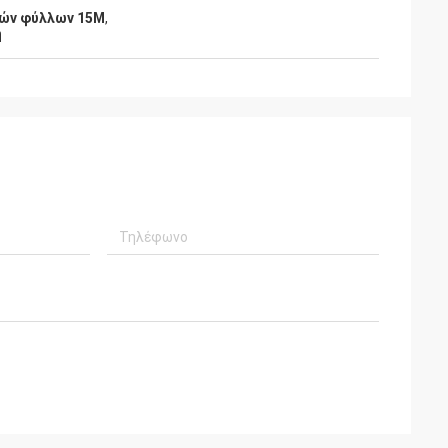
ών φύλλων 15M
,
ή