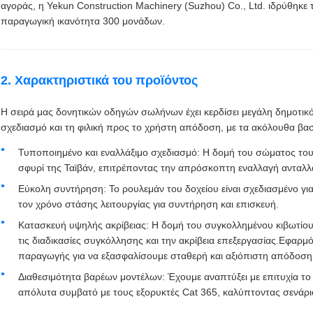
αγοράς, η Yekun Construction Machinery (Suzhou) Co., Ltd. ιδρύθηκε
παραγωγική ικανότητα 300 μονάδων.
2. Χαρακτηριστικά του προϊόντος
Η σειρά μας δονητικών οδηγών σωλήνων έχει κερδίσει μεγάλη δημοτικό
σχεδιασμό και τη φιλική προς το χρήστη απόδοση, με τα ακόλουθα βασ
Τυποποιημένο και εναλλάξιμο σχεδιασμό: Η δομή του σώματος του
σφυρί της Ταϊβάν, επιτρέποντας την απρόσκοπτη εναλλαγή ανταλλ
Εύκολη συντήρηση: Το ρουλεμάν του δοχείου είναι σχεδιασμένο 
τον χρόνο στάσης λειτουργίας για συντήρηση και επισκευή.
Κατασκευή υψηλής ακρίβειας: Η δομή του συγκολλημένου κιβωτίου 
τις διαδικασίες συγκόλλησης και την ακρίβεια επεξεργασίας.Εφαρμ
παραγωγής για να εξασφαλίσουμε σταθερή και αξιόπιστη απόδοση
Διαθεσιμότητα βαρέων μοντέλων: Έχουμε αναπτύξει με επιτυχία το 
απόλυτα συμβατό με τους εξορυκτές Cat 365, καλύπτοντας σενάρ