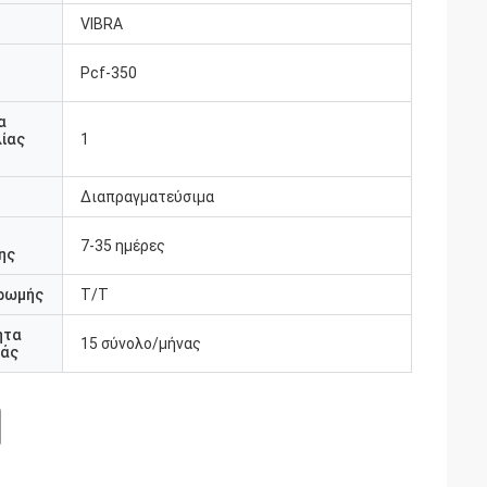
VIBRA
Pcf-350
υ
α
ίας
1
Διαπραγματεύσιμα
7-35 ημέρες
ης
ρωμής
T/T
ητα
15 σύνολο/μήνας
άς