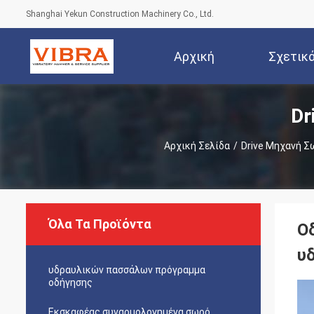
Shanghai Yekun Construction Machinery Co., Ltd.
Αρχική
Σχετικ
Dr
Σελίδα
Αρχική Σελίδα
/
Drive Μηχανή 
Όλα Τα Προϊόντα
Ο
υ
υδραυλικών πασσάλων πρόγραμμα
οδήγησης
Εκσκαφέας συναρμολογημένα σωρό