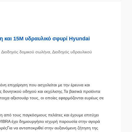
 και 15M υδραυλικό σφυρί Hyundai
α, Διοδηγός δομικού σωλήνα, Διοδηγός υδραυλικού
μένη επιχείρηση που ασχολείται με την έρευνα και
 δονητικού οδηγού και εκχύλισης.Τα βασικά προϊόντα
τοιχα αξεσουάρ τους, οι οποίες εφαρμόζονται ευρέως σε
ση από τους παγκόσμιους πελάτες και έχουμε επιτύχει
IBRA έχει δημιουργήσει ισχυρή παρουσία στην αγορά
αγορέςΓια να ανταποκριθεί στην αυξανόμενη ζήτηση της