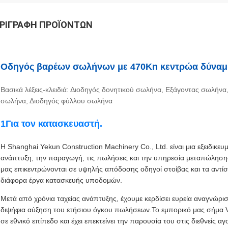
ΡΙΓΡΑΦΉ ΠΡΟΪΌΝΤΩΝ
Οδηγός βαρέων σωλήνων με 470Kn κεντρώα δύναμη
Βασικά λέξεις-κλειδιά: Διοδηγός δονητικού σωλήνα, Εξάγοντας σωλήν
σωλήνα, Διοδηγός φύλλου σωλήνα
1Για τον κατασκευαστή.
Η Shanghai Yekun Construction Machinery Co., Ltd. είναι μια εξειδικευ
ανάπτυξη, την παραγωγή, τις πωλήσεις και την υπηρεσία μεταπώλησης
μας επικεντρώνονται σε υψηλής απόδοσης οδηγοί στοίβας και τα αντίσ
διάφορα έργα κατασκευής υποδομών.
Μετά από χρόνια ταχείας ανάπτυξης, έχουμε κερδίσει ευρεία αναγνώρι
διψήφια αύξηση του ετήσιου όγκου πωλήσεων.Το εμπορικό μας σήμα V
σε εθνικό επίπεδο και έχει επεκτείνει την παρουσία του στις διεθνείς 