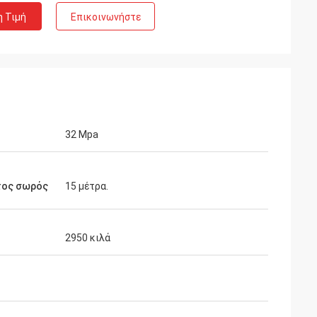
η Τιμή
Επικοινωνήστε
32 Mpa
τος σωρός
15 μέτρα.
2950 κιλά