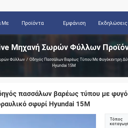
ά Με
Προϊόντα
Εμφάνιση
Εκδηλώσεις
ive Μηχανή Σωρών Φύλλων Προϊό
Εμάς
VR
Σωρών Φύλλων
/
Οδηγός Πασσάλων Βαρέως Τύπου Με Φυγόκεντρη Δύν
Hyundai 15M
δηγός πασσάλων βαρέως τύπου με φυγό
δραυλικό σφυρί Hyundai 15M
Τόπος
καταγωγ