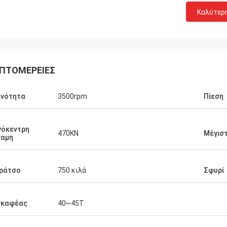
Καλύτερ
ΠΤΟΜΈΡΕΙΕΣ
χνότητα
3500rpm
Πίεση
γόκεντρη
470KN
Μέγισ
ναμη
ράτσο
750 κιλά
Σφυρί
σκαφέας
40~45Τ