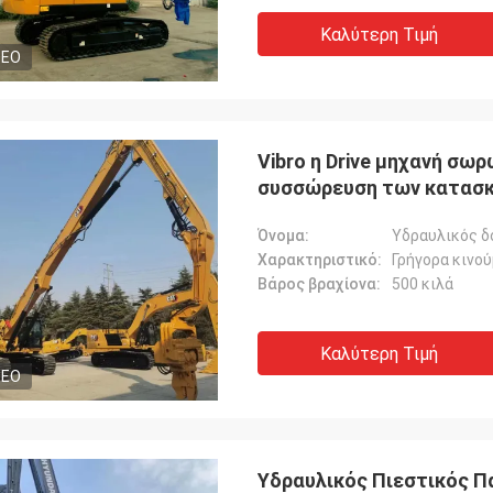
Καλύτερη Τιμή
DEO
Vibro η Drive μηχανή σω
συσσώρευση των κατασ
Όνομα:
Υδραυλικός δ
Χαρακτηριστικό:
Γρήγορα κινού
Βάρος βραχίονα:
500 κιλά
Καλύτερη Τιμή
DEO
Υδραυλικός Πιεστικός Π