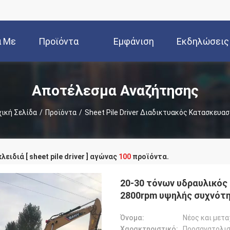
ά Με
Προϊόντα
Εμφάνιση
Εκδηλώσεις
Εμάς
VR
Αποτέλεσμα Αναζήτησης
ική Σελίδα
/
Προϊόντα
/
Sheet Pile Driver Διαδικτυακός Κατασκευα
λειδιά [ sheet pile driver ] αγώνας
100
προϊόντα.
20-30 τόνων υδραυλικός
2800rpm υψηλής συχνότη
Όνομα:
Νέος και μετ
Χαρακτηριστικό:
Προσανατολισ