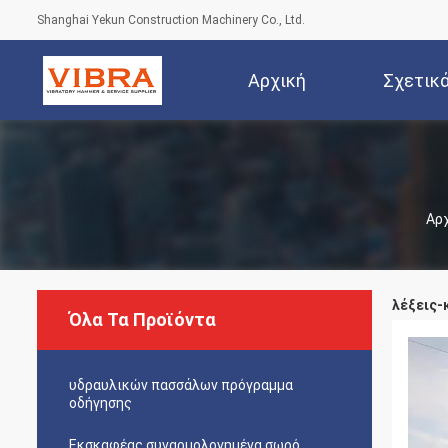
Shanghai Yekun Construction Machinery Co., Ltd.
Αρχική
Σχετικ
Σελίδα
Αρχ
λέξεις-κ
Όλα Τα Προϊόντα
υδραυλικών πασσάλων πρόγραμμα
οδήγησης
Εκσκαφέας συναρμολογημένα σωρό