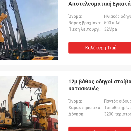
Αποτελεσματική Εγκατάσ
Όνομα:
Ηλιακός οδηγ
Βάρος βραχίονα:
500 κιλά
Πίεση λειτουργίας:
32Mpa
Καλύτερη Τιμή
DEO
12μ βάθος οδηγοί στοίβα
κατασκευές
Όνομα:
Παντός είδους 
Χαρακτηριστικό:
Τοποθετημένο
Δόνηση:
3200 περιστρ