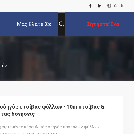
Greek
Μας Ελάτε Σε
Ζητήστε Ένα
Επαφή Με
Απόσπασμα
στής
 οδηγός στοίβας φύλλων - 10m στοίβας &
τας δονήσεις
αχειρισμένος υδραυλικός οδηγός πασσάλων φύλλων
μένη προς το νερό ικανότητα