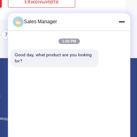
Επικοινωνήστε
Sales Manager
7
8
1:00 PM
Good day, what product are you looking 
for?
Προϊόντα
υδραυλικών πασσάλων πρόγραμμα οδήγησης
ς
Εκσκαφέας συναρμολογημένα σωρό πρόγραμμα οδήγησης
Ηλεκτρικό σφυρί δονητή
 Απορρήτου
Όλες οι κατηγορίες