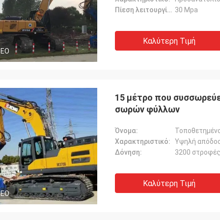
Πίεση λειτουργίας:
30 Mpa
Καλύτερη Τιμή
DEO
15 μέτρο που συσσωρεύε
σωρών φύλλων
Όνομα:
Τοποθετημέν
Χαρακτηριστικό:
Υψηλή απόδο
Δόνηση:
3200 στροφές
Καλύτερη Τιμή
DEO