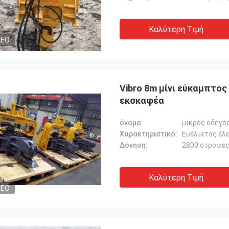
Καλύτερη Τιμή
DEO
Vibro 8m μίνι εύκαμπτο
εκσκαφέα
όνομα:
μικρός οδηγό
Χαρακτηριστικό:
Ευέλικτος έλ
Δόνηση:
2800 στροφές
Καλύτερη Τιμή
DEO