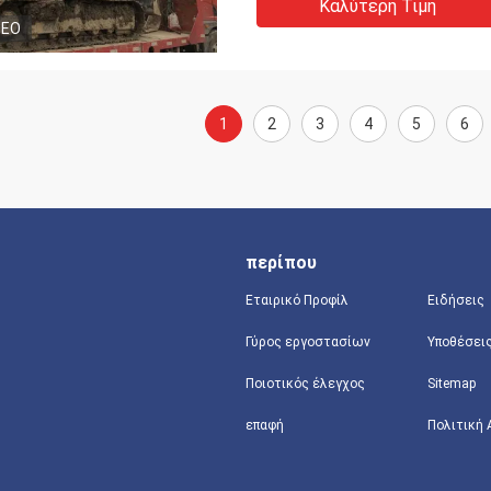
Καλύτερη Τιμή
DEO
1
2
3
4
5
6
περίπου
Εταιρικό Προφίλ
Ειδήσεις
Γύρος εργοστασίων
Υποθέσει
Ποιοτικός έλεγχος
Sitemap
επαφή
Πολιτική