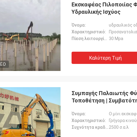
Εκσκαφέας Πιλοποιίας Φ
Υδραυλικής Ισχύος
Όνομα:
υδραυλικός ο
Χαρακτηριστικό:
Προσανατολισ
Πίεση λειτουργίας:
30 Mpa
Καλύτερη Τιμή
DEO
Συμπαγής Παλαιωτής Φύλ
Τοποθέτηση | Συμβατότη
Στενούς Χώρους
Όνομα:
Ο μίνι εκσκα
Χαρακτηριστικό:
Γρήγορα κινού
Συχνότητα κραδασμών:
2500 σ.α.λ