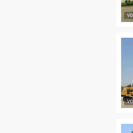
VI
VI