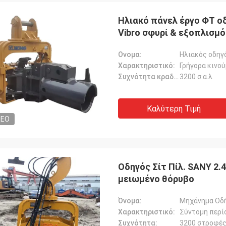
Ηλιακό πάνελ έργο ΦΤ ο
Vibro σφυρί & εξοπλισμ
Ονομα:
Χαρακτηριστικό:
Γρήγορα κινού
Συχνότητα κραδασμών:
3200 σ.α.λ
Καλύτερη Τιμή
DEO
Οδηγός Σίτ Πίλ. SANY 2.
μειωμένο θόρυβο
Όνομα:
Μηχάνημα Οδ
Χαρακτηριστικό:
Σύντομη περί
Συχνότητα:
3200 στροφές