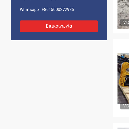
Whatsapp :
+8615000272985
VI
Επικοινωνία
VI