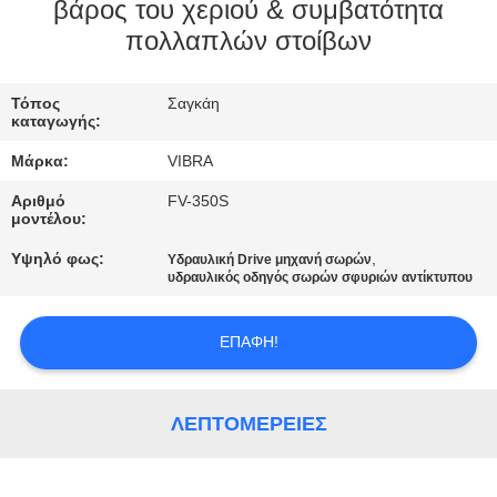
ΕΡΓΟΣΤΑΣΊΩΝ
βάρος του χεριού & συμβατότητα
πολλαπλών στοίβων
ΠΟΙΟΤΙΚΌΣ
Τόπος
Σαγκάη
ΈΛΕΓΧΟΣ
καταγωγής:
Μάρκα:
VIBRA
ΜΑΣ
Αριθμό
FV-350S
ΕΛΆΤΕ
μοντέλου:
ΣΕ
Υψηλό φως:
,
Υδραυλική Drive μηχανή σωρών
υδραυλικός οδηγός σωρών σφυριών αντίκτυπου
ΕΠΑΦΉ
ΜΕ
ΕΠΑΦΉ!
ΕΙΔΉΣΕΙΣ
ΛΕΠΤΟΜΈΡΕΙΕΣ
ΠΕΡΙΠΤΏΣΕΙΣ