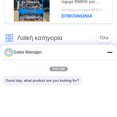
σφυρί 656KN για
στενούς χώρους
Διαπραγματεύσιμα MOQ:1 σετ
ΕΠΙΚΟΙΝΩΝΙΑ
Λαϊκή κατηγορία
Όλα
Sales Manager
υδραυλικών
Εκσκαφέας
πασσάλων
συναρμολογημένα
πρόγραμμα
σωρό πρόγραμμα
9:02 AM
οδήγησης
οδήγησης
Good day, what product are you looking for?
Ηλεκτρικό σφυρί
Δευτερεύων οδηγός
δονητή
σωρών πιασιμάτων
Τέσσερις εκκεντρικοί
360 μοίρες οδηγοί
οδηγοί σωρός
στοίβας