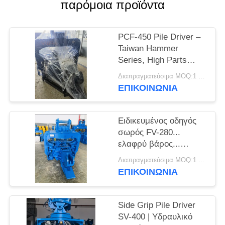
παρόμοια προϊόντα
ΖΗΤΉΣΤΕ
ΈΝΑ
PCF-450 Pile Driver –
Taiwan Hammer
ΑΠΌΣΠΑΣΜΑ
Series, High Parts
Enchangeability & 535
Διαπραγματεύσιμα MOQ:1 σετ
SITEMAP
kN Force
ΕΠΙΚΟΙΝΩΝΙΑ
PRIVACY
Ειδικευμένος οδηγός
POLICY
σωρός FV-280...
ελαφρύ βάρος...
ισχυρές δονήσεις.
Διαπραγματεύσιμα MOQ:1 SET
ΕΠΙΚΟΙΝΩΝΙΑ
Side Grip Pile Driver
SV-400 | Υδραυλικό