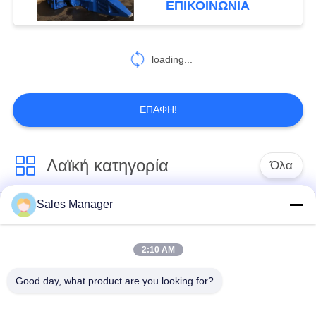
ΕΠΙΚΟΙΝΩΝΙΑ
54
Οδηγός σωρός
loading...
μακρύς βουμ
ΕΠΑΦΉ!
Λαϊκή κατηγορία
Όλα
5
Μηχανικός
Sales Manager
υδραυλικών
Εκσκαφέας
βραχίονας
πασσάλων
συναρμολογημένα
πρόγραμμα
σωρό πρόγραμμα
2:10 AM
οδήγησης
οδήγησης
Good day, what product are you looking for?
Ηλεκτρικό σφυρί
Δευτερεύων οδηγός