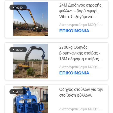
24M Διοδηγός στροφής
φύλλων - βαρύ σφυρί
38
Vibro & εξαγόμενα
Μίνι οδηγός σωρών
βασικά εξαρτήματα
Διαπραγματεύσιμα MOQ:1 σύνολο
αξιοπιστία
ΕΠΙΚΟΙΝΩΝΙΑ
εκσκαφέων
2700kg Οδηγός
βιομηχανικής στοίβας -
18M οδήγηση στοίβας
φύλλου & αποδοτική
30
Διαπραγματεύσιμα MOQ:1 σύνολο
δονή
ΕΠΙΚΟΙΝΩΝΙΑ
Συγκεκριμένος Drive
εξοπλισμός σωρών
Οδηγός στούλων για την
στοίβαση φύλλων.
Διαπραγματεύσιμα MOQ:1 σύνολο