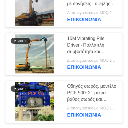
με δονήσεις - υψηλής
ΖΗΤΉΣΤΕ
αποδοτικότητας
Διαπραγματεύσιμα MOQ:1 ΣΥΝΟΛΟ
συσσωρευτές και
ΈΝΑ
ΕΠΙΚΟΙΝΩΝΙΑ
19
λειτουργία χαμηλού
ΑΠΌΣΠΑΣΜΑ
Τέσσερις εκκεντρικοί
θορύβου
15M Vibrating Pile
οδηγοί σωρός
Driver - Πολλαπλή
SITEMAP
συμβατότητα και
κατασκευή υψηλής
Διαπραγματεύσιμα MOQ:1 ΣΥΝΟΛΟ
PRIVACY
απόδοσης
ΕΠΙΚΟΙΝΩΝΙΑ
POLICY
12
Οδηγός σωρός, μοντέλο
360 μοίρες οδηγοί
PCF-500∙ 21 μέτρα
βάθος σωρός και
στοίβας
σχεδιασμένο για
Διαπραγματεύσιμα MOQ:1 σύνολο
μεγάλους σωρούς
ΕΠΙΚΟΙΝΩΝΙΑ
φύλλων.