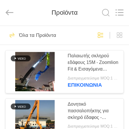
Shanghai
Yekun
Construction
Machinery
Προϊόντα
Co.,
Ltd..
All
Rights
ΣΠΊΤΙ
Reserved.
122
Όλα τα Προϊόντα
υδραυλικών
ΠΡΟΪΌΝΤΑ
πασσάλων
Παλαιωτής σκληρού
εδάφους 15M - Zoomlion
πρόγραμμα
VR
Fit & Εισαγόμενα
ΠΑΡΟΥΣΙΆΣΤΕ
οδήγησης
υδραυλικά εξαρτήματα
Διαπραγματεύσιμα MOQ:1 σύνολο
ΕΠΙΚΟΙΝΩΝΙΑ
86
ΠΕΡΊΠΟΥ
Εκσκαφέας
ΕΜΕΊΣ
Δονητικό
πασσαλοπήκτης για
συναρμολογημένα
σκληρό έδαφος -
ΓΎΡΟΣ
Δύναμη 420KN &
σωρό πρόγραμμα
Διαπραγματεύσιμα MOQ:1 ΣΥΝΟΛΟ