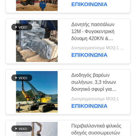
ΕΡΓΟΣΤΑΣΊΩΝ
Συμβατότητα με
ΕΠΙΚΟΙΝΩΝΙΑ
οδήγησης
Παγκόσμια Έργα
ΠΟΙΟΤΙΚΌΣ
Δονητής πασσάλων
11
ΈΛΕΓΧΟΣ
12M - Φυγοκεντρική
Ηλεκτρικό σφυρί
δύναμη 420KN &
Σχεδιασμός προστασίας
ΜΑΣ
δονητή
Διαπραγματεύσιμα MOQ:1 ΣΥΝΟΛΟ
πασσάλων
ΕΠΙΚΟΙΝΩΝΙΑ
ΕΛΆΤΕ
ΣΕ
Διοδηγός βαρέων
ΕΠΑΦΉ
σωλήνων. 3,3 τόνων
ΜΕ
δονητικό σφυρί για
30
κατασκευή μεγάλων
Διαπραγματεύσιμα MOQ:1
Δευτερεύων οδηγός
σωλήνων από χάλυβα.
ΕΠΙΚΟΙΝΩΝΙΑ
ΕΙΔΉΣΕΙΣ
σωρών πιασιμάτων
Περιβαλλοντικά φιλικός
ΠΕΡΙΠΤΏΣΕΙΣ
οδηγός συσσωρευτών