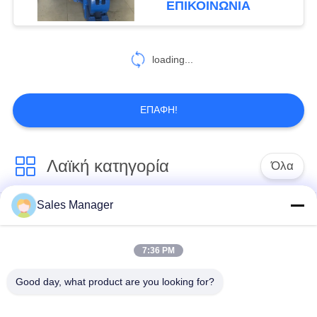
ΕΠΙΚΟΙΝΩΝΙΑ
54
Οδηγός σωρός
loading...
μακρύς βουμ
ΕΠΑΦΉ!
Λαϊκή κατηγορία
Όλα
5
Μηχανικός
Sales Manager
υδραυλικών
Εκσκαφέας
βραχίονας
πασσάλων
συναρμολογημένα
πρόγραμμα
σωρό πρόγραμμα
7:36 PM
οδήγησης
οδήγησης
Good day, what product are you looking for?
Ηλεκτρικό σφυρί
Δευτερεύων οδηγός