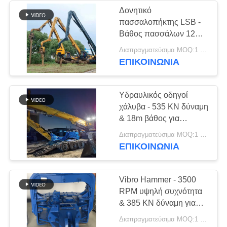
Δονητικό
πασσαλοπήκτης LSB -
38
Βάθος πασσάλων 12
Μίνι οδηγός σωρών
μέτρα & Εργασίες
Διαπραγματεύσιμα MOQ:1 σύνολο
κατασκευής υψηλής
ΕΠΙΚΟΙΝΩΝΙΑ
εκσκαφέων
απόδοσης
Υδραυλικός οδηγοί
χάλυβα - 535 KN δύναμη
& 18m βάθος για
εξορυκτικούς
30
Διαπραγματεύσιμα MOQ:1 ΣΥΝΟΛΟ
μηχανισμούς
ΕΠΙΚΟΙΝΩΝΙΑ
Συγκεκριμένος Drive
εξοπλισμός σωρών
Vibro Hammer - 3500
RPM υψηλή συχνότητα
& 385 KN δύναμη για
σκληρό έδαφος
Διαπραγματεύσιμα MOQ:1 ΣΥΝΟΛΟ
στοίβασης