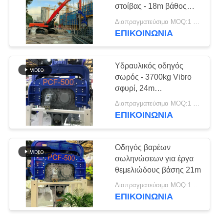
στοίβας - 18m βάθος
ΖΗΤΉΣΤΕ
στοίβας & 905kN
Διαπραγματεύσιμα MOQ:1 ΣΥΝΟΛΟ
συναρπαστική δύναμη
ΈΝΑ
ΕΠΙΚΟΙΝΩΝΙΑ
25
για 45-60T εξορυκτήρα
ΑΠΌΣΠΑΣΜΑ
Τέσσερις εκκεντρικοί
Υδραυλικός οδηγός
οδηγοί σωρός
σωρός - 3700kg Vibro
SITEMAP
σφυρί, 24m
χωρητικότητα σωρός
Διαπραγματεύσιμα MOQ:1 σύνολο
PRIVACY
ΕΠΙΚΟΙΝΩΝΙΑ
POLICY
15
Οδηγός βαρέων
360 μοίρες οδηγοί
σωληνώσεων για έργα
θεμελιώδους βάσης 21m
στοίβας
Διαπραγματεύσιμα MOQ:1 σύνολο
ΕΠΙΚΟΙΝΩΝΙΑ