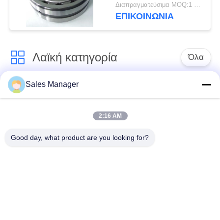
απαιτητικούς οδηγούς
Διαπραγματεύσιμα MOQ:1 ομάδα
πασσάλων
ΕΠΙΚΟΙΝΩΝΙΑ
Λαϊκή κατηγορία
Όλα
Sales Manager
υδραυλικών
Εκσκαφέας
πασσάλων
συναρμολογημένα
πρόγραμμα
σωρό πρόγραμμα
2:16 AM
οδήγησης
οδήγησης
Good day, what product are you looking for?
Ηλεκτρικό σφυρί
Δευτερεύων οδηγός
δονητή
σωρών πιασιμάτων
Τέσσερις εκκεντρικοί
360 μοίρες οδηγοί
οδηγοί σωρός
στοίβας