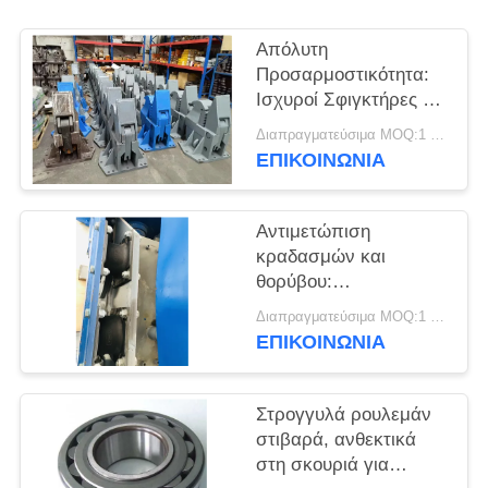
ΖΗΤΉΣΤΕ
Απόλυτη
ΈΝΑ
Προσαρμοστικότητα:
Ισχυροί Σφιγκτήρες για
ΑΠΌΣΠΑΣΜΑ
Πολλαπλούς Τύπους
Διαπραγματεύσιμα MOQ:1 σετ
Πασσάλων Φύλλων
ΕΠΙΚΟΙΝΩΝΙΑ
στον Εκσκαφέα σας
SITEMAP
Αντιμετώπιση
PRIVACY
κραδασμών και
POLICY
θορύβου:
Ανταλλακτικά
Διαπραγματεύσιμα MOQ:1 σύνολο
απορρόφησης από
ΕΠΙΚΟΙΝΩΝΙΑ
καουτσούκ υψηλής
απόδοσης για οδηγούς
πασσάλων
Στρογγυλά ρουλεμάν
στιβαρά, ανθεκτικά
στη σκουριά για