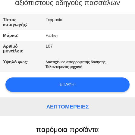
ΕΡΓΟΣΤΑΣΊΩΝ
αξιόπιστους οδηγούς πασσάλων
ΠΟΙΟΤΙΚΌΣ
Τόπος
Γερμανία
καταγωγής:
ΈΛΕΓΧΟΣ
Μάρκα:
Parker
Αριθμό
107
ΜΑΣ
μοντέλου:
ΕΛΆΤΕ
Υψηλό φως:
,
Λαστιχένιος απορροφητής δόνησης
Ταλαντεμένος μηχανή
ΣΕ
ΕΠΑΦΉ
ΕΠΑΦΉ!
ΜΕ
ΛΕΠΤΟΜΈΡΕΙΕΣ
ΕΙΔΉΣΕΙΣ
ΠΕΡΙΠΤΏΣΕΙΣ
παρόμοια προϊόντα