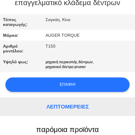
ΕΡΓΟΣΤΑΣΊΩΝ
επαγγελματικό κλάδεμα δέντρων
ΠΟΙΟΤΙΚΌΣ
Τόπος
Σαγκάη, Κίνα
καταγωγής:
ΈΛΕΓΧΟΣ
Μάρκα:
AUGER TORQUE
Αριθμό
T150
ΜΑΣ
μοντέλου:
ΕΛΆΤΕ
Υψηλό φως:
,
μηχανή περικοπής δέντρων
μηχανικό δέντρο pruner
ΣΕ
ΕΠΑΦΉ
ΕΠΑΦΉ!
ΜΕ
ΛΕΠΤΟΜΈΡΕΙΕΣ
ΕΙΔΉΣΕΙΣ
ΠΕΡΙΠΤΏΣΕΙΣ
παρόμοια προϊόντα