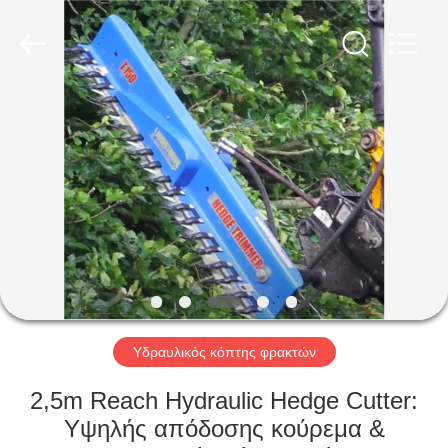
Shanghai
Yekun
Construction
Machinery
Co.,
Ltd..
All
Rights
ΣΠΊΤΙ
Reserved.
ΠΡΟΪΌΝΤΑ
VR
ΠΑΡΟΥΣΙΆΣΤΕ
ΠΕΡΊΠΟΥ
ΕΜΕΊΣ
Υδραυλικός κόπτης φρακτών
2,5m Reach Hydraulic Hedge Cutter:
ΓΎΡΟΣ
Υψηλής απόδοσης κούρεμα &