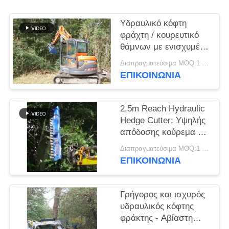
ΖΗΤΉΣΤΕ
Υδραυλικό κόφτη
ΈΝΑ
φράχτη / κουρευτικό
θάμνων με ενισχυμένο
ΑΠΌΣΠΑΣΜΑ
έλεγχο και
Διαπραγματεύσιμα MOQ:1 ομάδα
ελαχιστοποιημένο
ΕΠΙΚΟΙΝΩΝΙΑ
θόρυβο
SITEMAP
2,5m Reach Hydraulic
PRIVACY
Hedge Cutter: Υψηλής
POLICY
απόδοσης κούρεμα &
επαγγελματικό
Διαπραγματεύσιμα MOQ:1 ομάδα
κλάδεμα δέντρων
ΕΠΙΚΟΙΝΩΝΙΑ
Γρήγορος και ισχυρός
υδραυλικός κόφτης
φράκτης - Αβίαστη