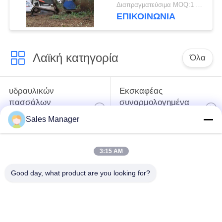
κοπή υψηλής
Διαπραγματεύσιμα MOQ:1 ομάδα
απόδοσης για
ΕΠΙΚΟΙΝΩΝΙΑ
επαγγελματικά
αποτελέσματα
Λαϊκή κατηγορία
Όλα
υδραυλικών
Εκσκαφέας
πασσάλων
συναρμολογημένα
πρόγραμμα
σωρό πρόγραμμα
Sales Manager
οδήγησης
οδήγησης
3:15 AM
Ηλεκτρικό σφυρί
Δευτερεύων οδηγός
δονητή
σωρών πιασιμάτων
Good day, what product are you looking for?
Τέσσερις εκκεντρικοί
360 μοίρες οδηγοί
οδηγοί σωρός
στοίβας