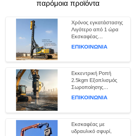
παρόμοια προϊόντα
ΕΙΔΉΣΕΙΣ
Χρόνος εγκατάστασης
Λιγότερο από 1 ώρα
Εκσκαφέας
ΠΕΡΙΠΤΏΣΕΙΣ
Εγκατεστημένος
ΕΠΙΚΟΙΝΩΝΙΑ
οδηγός σωρός Με
μήκος σωρού 15m και
ΖΗΤΉΣΤΕ
φυγοκεντρική δύναμη
172 Kn
Εκκεντρική Ροπή
ΈΝΑ
Κατασκευασμένος για
2.5kgm Εξοπλισμός
διείσδυση στο έδαφος
Σωροποίησης
ΑΠΌΣΠΑΣΜΑ
Εκσκαφέα για
ΕΠΙΚΟΙΝΩΝΙΑ
Θεμελιώσεις και Έργα
Πολιτικού Μηχανικού
SITEMAP
Εκσκαφέας με
υδραυλικό σφυρί,
PRIVACY