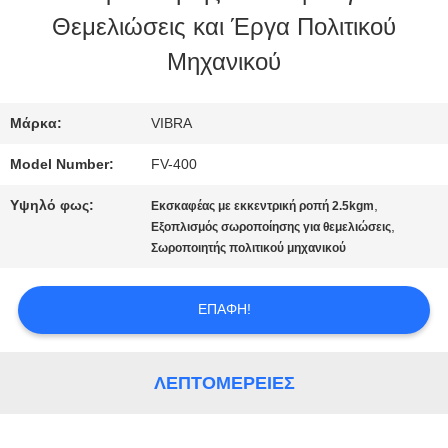
Θεμελιώσεις και Έργα Πολιτικού
ΓΎΡΟΣ
Μηχανικού
ΕΡΓΟΣΤΑΣΊΩΝ
Μάρκα:
VIBRA
ΠΟΙΟΤΙΚΌΣ
Model Number:
FV-400
ΈΛΕΓΧΟΣ
Υψηλό φως:
,
Εκσκαφέας με εκκεντρική ροπή 2.5kgm
,
Εξοπλισμός σωροποίησης για θεμελιώσεις
Σωροποιητής πολιτικού μηχανικού
ΜΑΣ
ΕΛΆΤΕ
ΕΠΑΦΉ!
ΣΕ
ΛΕΠΤΟΜΈΡΕΙΕΣ
ΕΠΑΦΉ
ΜΕ