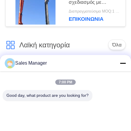
σχεδιασμός με
ευέλικτες επιλογές
POLICY
Διαπραγματεύσιμα MOQ:1 set
χρήσης
ΕΠΙΚΟΙΝΩΝΙΑ
Λαϊκή κατηγορία
Όλα
Sales Manager
υδραυλικών
Εκσκαφέας
πασσάλων
συναρμολογημένα
πρόγραμμα
σωρό πρόγραμμα
7:00 PM
οδήγησης
οδήγησης
Good day, what product are you looking for?
Ηλεκτρικό σφυρί
Δευτερεύων οδηγός
δονητή
σωρών πιασιμάτων
Τέσσερις εκκεντρικοί
360 μοίρες οδηγοί