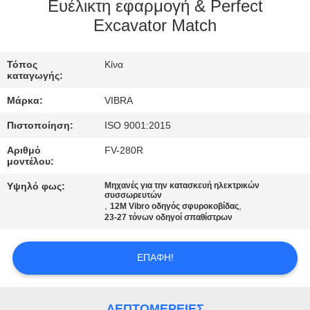
ΕΡΓΟΣΤΑΣΊΩΝ
Ευέλικτη εφαρμογή & Perfect
Excavator Match
ΠΟΙΟΤΙΚΌΣ
Τόπος
Κίνα
ΈΛΕΓΧΟΣ
καταγωγής:
Μάρκα:
VIBRA
ΜΑΣ
Πιστοποίηση:
ISO 9001:2015
ΕΛΆΤΕ
Αριθμό
FV-280R
ΣΕ
μοντέλου:
ΕΠΑΦΉ
Υψηλό φως:
Μηχανές για την κατασκευή ηλεκτρικών
συσσωρευτών
ΜΕ
,
,
12M Vibro οδηγός σφυροκοβίδας
23-27 τόνων οδηγοί σπαθίστρων
ΕΙΔΉΣΕΙΣ
ΕΠΑΦΉ!
ΠΕΡΙΠΤΏΣΕΙΣ
ΛΕΠΤΟΜΈΡΕΙΕΣ