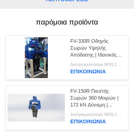
ΖΗΤΉΣΤΕ
ΈΝΑ
παρόμοια προϊόντα
ΑΠΌΣΠΑΣΜΑ
FV-330R Οδηγός
Σωρών Υψηλής
SITEMAP
Απόδοσης | Ιδανικός
για Μεσαία-Βαριά
Διαπραγματεύσιμα MOQ:1 Set
PRIVACY
Έργα
ΕΠΙΚΟΙΝΩΝΙΑ
POLICY
FV-150R Πιεστής
Σωρών 360 Μοιρών |
172 kN Δύναμη |
Εκσκαφέας 12-17
Διαπραγματεύσιμα MOQ:1 Set
Τόνων
ΕΠΙΚΟΙΝΩΝΙΑ