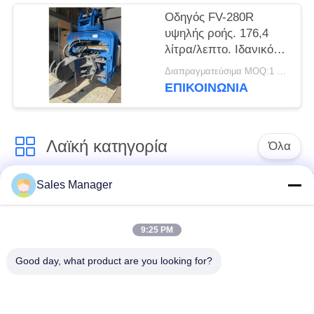
Οδηγός FV-280R
υψηλής ροής. 176,4
λίτρα/λεπτο. Ιδανικός
για σφραγίδες.
Διαπραγματεύσιμα MOQ:1 Set
ΕΠΙΚΟΙΝΩΝΙΑ
Λαϊκή κατηγορία
Όλα
Sales Manager
υδραυλικών
Εκσκαφέας
πασσάλων
συναρμολογημένα
πρόγραμμα
σωρό πρόγραμμα
9:25 PM
οδήγησης
οδήγησης
Good day, what product are you looking for?
Ηλεκτρικό σφυρί
Δευτερεύων οδηγός
δονητή
σωρών πιασιμάτων