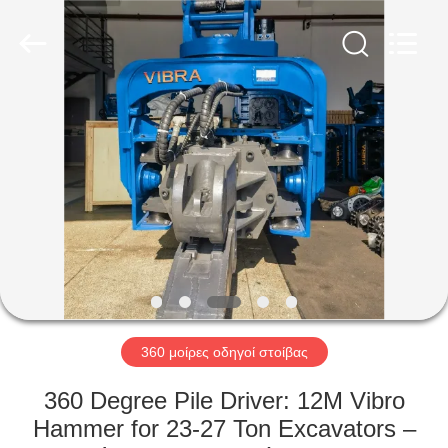
Shanghai
Yekun
Construction
Machinery
Co.,
Ltd..
All
Rights
ΣΠΊΤΙ
Reserved.
ΠΡΟΪΌΝΤΑ
VR
ΠΑΡΟΥΣΙΆΣΤΕ
ΠΕΡΊΠΟΥ
ΕΜΕΊΣ
360 μοίρες οδηγοί στοίβας
360 Degree Pile Driver: 12M Vibro
ΓΎΡΟΣ
Hammer for 23-27 Ton Excavators –