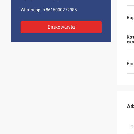
Whatsapp :
+8615000272985
Βάρ
Επικοινωνία
Κα
εκ
Επι
ΑΦ