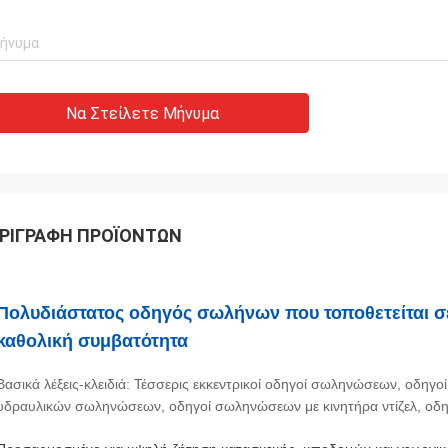
Να Στείλετε Μήνυμα
ΡΙΓΡΑΦΉ ΠΡΟΪΌΝΤΩΝ
Πολυδιάστατος οδηγός σωλήνων που τοποθετείται σε
καθολική συμβατότητα
Βασικά λέξεις-κλειδιά: Τέσσερις εκκεντρικοί οδηγοί σωληνώσεων, οδη
υδραυλικών σωληνώσεων, οδηγοί σωληνώσεων με κινητήρα ντίζελ, οδ