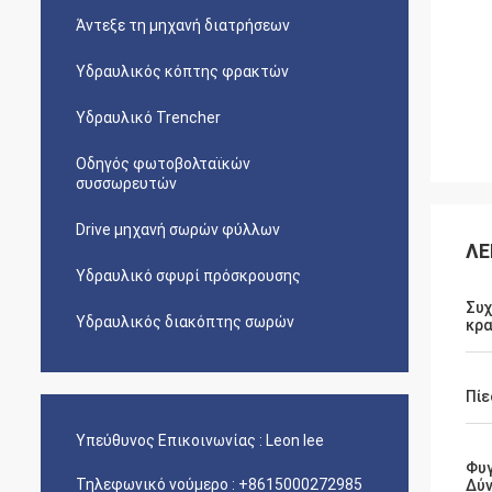
Άντεξε τη μηχανή διατρήσεων
Υδραυλικός κόπτης φρακτών
Υδραυλικό Trencher
Οδηγός φωτοβολταϊκών
συσσωρευτών
Drive μηχανή σωρών φύλλων
ΛΕ
Υδραυλικό σφυρί πρόσκρουσης
Συ
Υδραυλικός διακόπτης σωρών
κρ
Πίε
Υπεύθυνος Επικοινωνίας :
Leon lee
Φυ
Τηλεφωνικό νούμερο :
+8615000272985
Δύ