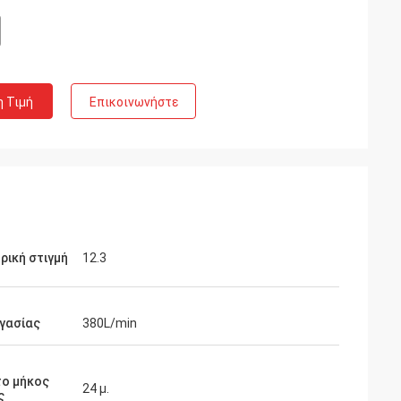
η Τιμή
Επικοινωνήστε
ρική στιγμή
12.3
γασίας
380L/min
το μήκος
24 μ.
ς