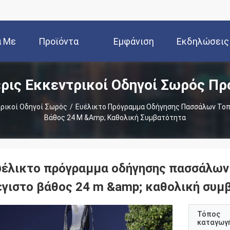
ά Με
Προϊόντα
Εμφάνιση
Εκδηλώσεις
ρις Εκκεντρικοί Οδηγοί Σωρός Πρ
Εμάς
VR
τρικοί Οδηγοί Σωρός
/
Ευέλικτο Πρόγραμμα Οδήγησης Πασσάλων Τοπ
Βάθος 24 M &amp; Καθολική Συμβατότητα
υέλικτο πρόγραμμα οδήγησης πασσάλων
έγιστο βάθος 24 m &amp; καθολική συμ
Τόπος
καταγωγ