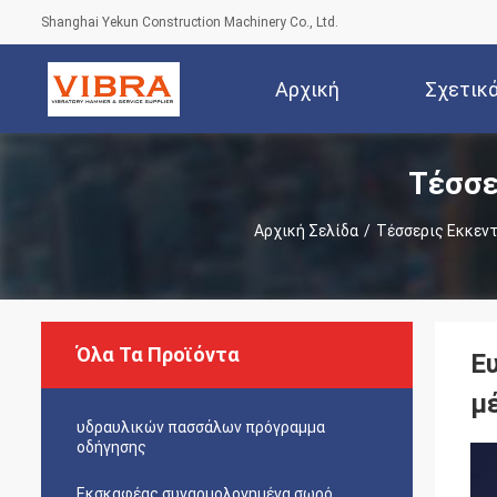
Shanghai Yekun Construction Machinery Co., Ltd.
Αρχική
Σχετικ
Τέσσε
Σελίδα
Αρχική Σελίδα
/
Τέσσερις Εκκεν
Όλα Τα Προϊόντα
Ε
μ
υδραυλικών πασσάλων πρόγραμμα
οδήγησης
Εκσκαφέας συναρμολογημένα σωρό