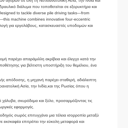
 αγορών σε όλη τη Νοτιοανατολική Ασία, την Ινδία και
Υδραυλικό διάλυμα που τοποθετείται σε εξορυκτήρα και
Designed to tackle diverse pile driving tasks—from
on—this machine combines innovative four-eccentric
επιλογή για εργολάβους, κατασκευαστές υποδομών και
ομή παρέχει απαράμιλλη ακρίβεια και έλεγχο κατά την
οθέτησης για βέλτιστη υποστήριξη του θεμέλιου, ένα
ψηλής απόδοσης, η μηχανή παρέχει σταθερή, αδιάλειπτη
οανατολική Ασία, την Ινδία,και της Ρωσίας όπου η
 χάλυβα, σκυρόδεμα και ξύλο, προσαρμόζοντας τις
ωργικές εφαρμογές.
 οδηγός σωρός επιτυγχάνει μια τέλεια ισορροπία μεταξύ
σε εκσκαφέα επιτρέπει την εύκολη μεταφορά και