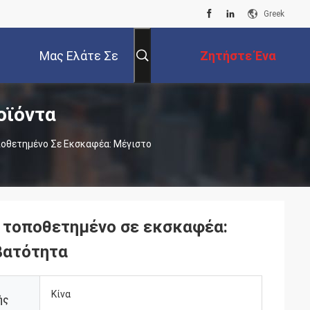
Greek
Μας Ελάτε Σε
Ζητήστε Ένα
οϊόντα
Επαφή Με
Απόσπασμα
οθετημένο Σε Εκσκαφέα: Μέγιστο
 τοποθετημένο σε εκσκαφέα:
βατότητα
Κίνα
ής