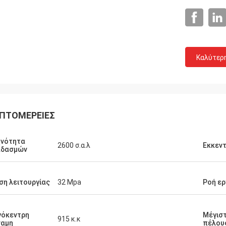
Καλύτερ
ΠΤΟΜΈΡΕΙΕΣ
χνότητα
2600 σ.α.λ
Εκκεντ
αδασμών
ση λειτουργίας
32 Mpa
Ροή ερ
γόκεντρη
Μέγισ
915 κ.κ
ναμη
πέλου