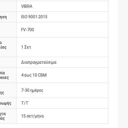
VIBRA
ηση
ISO 9001:2015
FV-700
υ
α
ίας
1 Σετ
Διαπραγματεύσιμα
σία
4 έως 10 CBM
ειες
7-30 ημέρες
ης
ρωμής
T/T
ητα
15 σετ/μήνα
άς