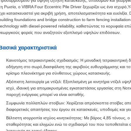
Προσαρμοσμένο για υψηλή ζήτηση κατασκευής, υποδομών και γεωργικών
τη Ρωσία, ο VIBRA Four Eccentric Pile Driver ξεχωρίζει ως ένα ισχυρό,
έχει κατασκευαστεί για ακριβή χρήση, αποτελεσματικότητα και ευελιξία. 
building foundations and bridge construction to farm fencing installati
technology with diesel-powered reliability, καθιστώντας το κορυφαία 
γεωργικούς φορείς που αναζητούν εξοπλισμό υψηλών επιδόσεων.
Βασικά χαρακτηριστικά
Καινοτόμος τετρακεντρικός σχεδιασμός: Η μοναδική τετρακεντρική δ
οδήγηση στο σωρό,διασφάλιση της ακριβούς ευθυγράμμισης και τοπ
κρίσιμο πλεονέκτημα για σύνθετους χώρους κατασκευής.
Αξιόπιστη λειτουργία με ντίζελ: Εξοπλισμένη με κινητήρα ντίζελ υ
ισχύ, ιδανική για απομακρυσμένες εγκαταστάσεις εργασίας στη Νοτι
παροχή ενέργειας μπορεί να είναι ασταθής.
Συμφωνία πολλαπλών στοίβων: Χειρίζεται απρόσκοπτα στοίβες από
διαφορετικές απαιτήσεις του έργου σε κατασκευές, υποδομές και γε
Βέλτιστη ισορροπία ισχύος-κινητικότητας: Με βάρος 4,85 τόνους, ο
σταθερότητας και ελιγμών.ενώ το σχεδιασμό του που τοποθετείται 
λειτουργία σε τραχύ έδαφος.