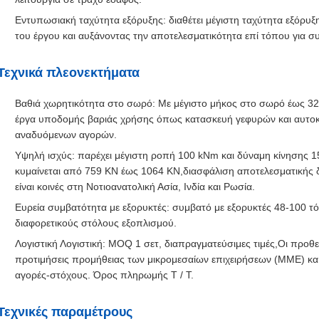
Εντυπωσιακή ταχύτητα εξόρυξης: διαθέτει μέγιστη ταχύτητα εξόρυ
του έργου και αυξάνοντας την αποτελεσματικότητα επί τόπου για σ
Τεχνικά πλεονεκτήματα
Βαθιά χωρητικότητα στο σωρό: Με μέγιστο μήκος στο σωρό έως 32 
έργα υποδομής βαριάς χρήσης όπως κατασκευή γεφυρών και αυτο
αναδυόμενων αγορών.
Υψηλή ισχύς: παρέχει μέγιστη ροπή 100 kNm και δύναμη κίνησης 
κυμαίνεται από 759 KN έως 1064 KN,διασφάλιση αποτελεσματικής 
είναι κοινές στη Νοτιοανατολική Ασία, Ινδία και Ρωσία.
Ευρεία συμβατότητα με εξορυκτές: συμβατό με εξορυκτές 48-100 τ
διαφορετικούς στόλους εξοπλισμού.
Λογιστική Λογιστική: MOQ 1 σετ, διαπραγματεύσιμες τιμές,Οι προθε
προτιμήσεις προμήθειας των μικρομεσαίων επιχειρήσεων (ΜΜΕ) κα
αγορές-στόχους. Όρος πληρωμής T / T.
Τεχνικές παραμέτρους