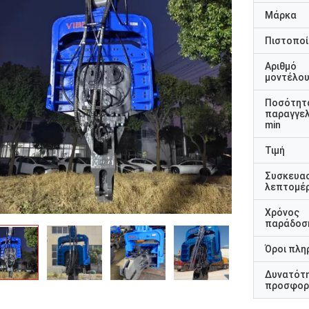
Μάρκα
Πιστοποί
Αριθμό
μοντέλο
Ποσότητ
παραγγελ
min
Τιμή
Συσκευα
λεπτομέρ
Χρόνος
παράδοσ
Όροι πλη
Δυνατότ
προσφορ