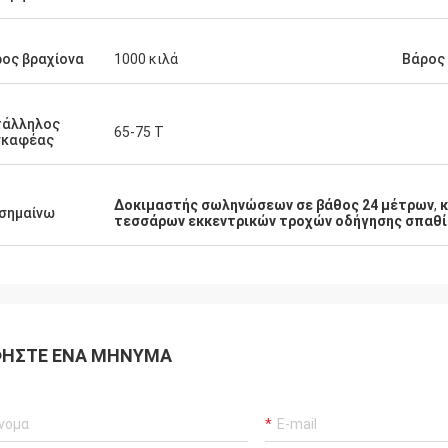
ος βραχίονα
1000 κιλά
Βάρος
τάλληλος
65-75 Τ
σκαφέας
Δοκιμαστής σωληνώσεων σε βάθος 24 μέτρων
,
κ
σημαίνω
τεσσάρων εκκεντρικών τροχών οδήγησης σπαθ
ΉΣΤΕ ΈΝΑ ΜΉΝΥΜΑ