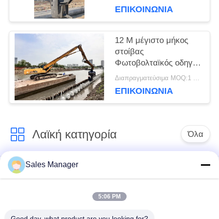
Εκσκαφέας HITACHI
ΕΠΙΚΟΙΝΩΝΙΑ
POLICY
12 M μέγιστο μήκος
στοίβας
Φωτοβολταϊκός οδηγός
στοίβας για βαρύ
Διαπραγματεύσιμα MOQ:1 ΣΕΤ
εξορυκτήρα 33-40
ΕΠΙΚΟΙΝΩΝΙΑ
τόνων
Λαϊκή κατηγορία
Όλα
Sales Manager
υδραυλικών
Εκσκαφέας
πασσάλων
συναρμολογημένα
πρόγραμμα
σωρό πρόγραμμα
5:06 PM
οδήγησης
οδήγησης
Good day, what product are you looking for?