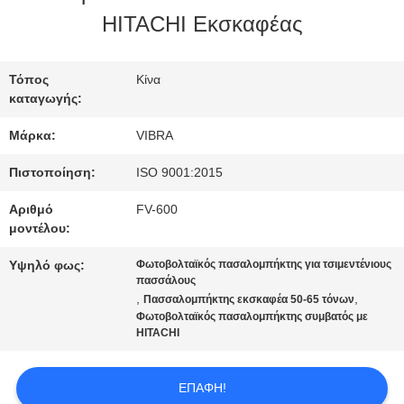
HITACHI Εκσκαφέας
ΓΎΡΟΣ
ΕΡΓΟΣΤΑΣΊΩΝ
Τόπος
Κίνα
καταγωγής:
ΠΟΙΟΤΙΚΌΣ
Μάρκα:
VIBRA
ΈΛΕΓΧΟΣ
Πιστοποίηση:
ISO 9001:2015
Αριθμό
FV-600
μοντέλου:
ΜΑΣ
Υψηλό φως:
Φωτοβολταϊκός πασαλομπήκτης για τσιμεντένιους
ΕΛΆΤΕ
πασσάλους
,
,
Πασσαλομπήκτης εκσκαφέα 50-65 τόνων
ΣΕ
Φωτοβολταϊκός πασαλομπήκτης συμβατός με
HITACHI
ΕΠΑΦΉ
ΕΠΑΦΉ!
ΜΕ