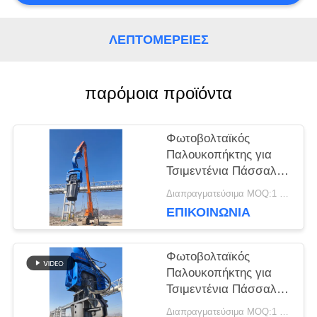
ΛΕΠΤΟΜΈΡΕΙΕΣ
ΕΙΔΉΣΕΙΣ
παρόμοια προϊόντα
ΠΕΡΙΠΤΏΣΕΙΣ
Φωτοβολταϊκός
ΖΗΤΉΣΤΕ
Παλουκοπήκτης για
Τσιμεντένια Πάσσαλα
ΈΝΑ
50-65Ton HITACHI
Διαπραγματεύσιμα MOQ:1 σετ
Εκσκαφέας
ΑΠΌΣΠΑΣΜΑ
ΕΠΙΚΟΙΝΩΝΙΑ
Φωτοβολταϊκός
SITEMAP
Παλουκοπήκτης για
Τσιμεντένια Πάσσαλα
48-52 Τόνων
PRIVACY
Διαπραγματεύσιμα MOQ:1 σετ