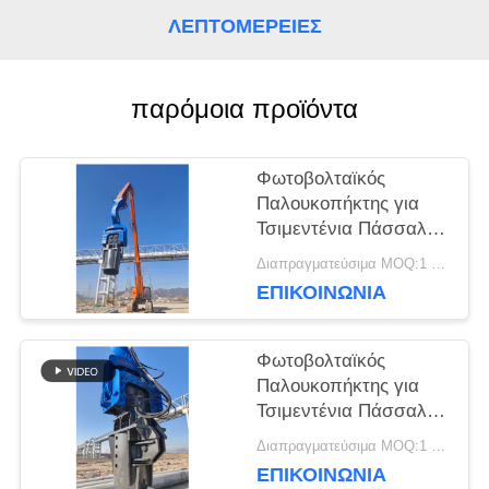
ΛΕΠΤΟΜΈΡΕΙΕΣ
ΕΙΔΉΣΕΙΣ
παρόμοια προϊόντα
ΠΕΡΙΠΤΏΣΕΙΣ
Φωτοβολταϊκός
Παλουκοπήκτης για
ΖΗΤΉΣΤΕ
Τσιμεντένια Πάσσαλα
50-65Ton HITACHI
Διαπραγματεύσιμα MOQ:1 σετ
ΈΝΑ
Εκσκαφέας
ΕΠΙΚΟΙΝΩΝΙΑ
ΑΠΌΣΠΑΣΜΑ
Φωτοβολταϊκός
Παλουκοπήκτης για
SITEMAP
Τσιμεντένια Πάσσαλα
48-52 Τόνων
Διαπραγματεύσιμα MOQ:1 σετ
Εκσκαφέας HITACHI
ΕΠΙΚΟΙΝΩΝΙΑ
PRIVACY