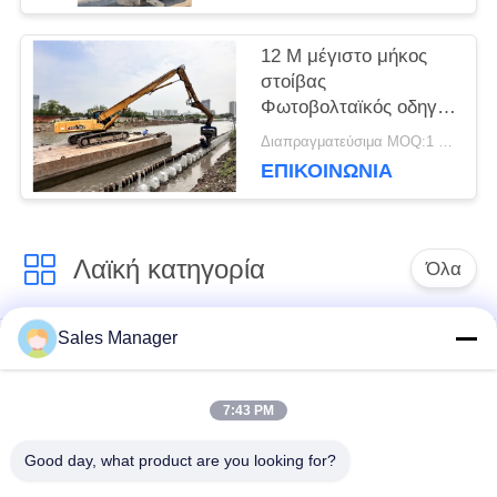
POLICY
12 M μέγιστο μήκος
στοίβας
Φωτοβολταϊκός οδηγός
στοίβας για βαρύ
Διαπραγματεύσιμα MOQ:1 ΣΕΤ
εξορυκτήρα 33-40
ΕΠΙΚΟΙΝΩΝΙΑ
τόνων
Λαϊκή κατηγορία
Όλα
Sales Manager
υδραυλικών
Εκσκαφέας
πασσάλων
συναρμολογημένα
πρόγραμμα
σωρό πρόγραμμα
7:43 PM
οδήγησης
οδήγησης
Good day, what product are you looking for?
Ηλεκτρικό σφυρί
Δευτερεύων οδηγός