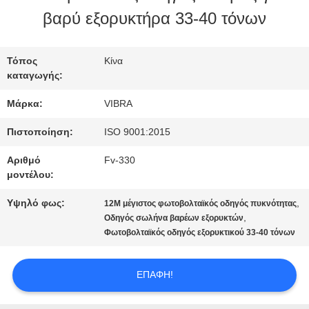
βαρύ εξορυκτήρα 33-40 τόνων
ΓΎΡΟΣ
ΕΡΓΟΣΤΑΣΊΩΝ
Τόπος
Κίνα
καταγωγής:
ΠΟΙΟΤΙΚΌΣ
Μάρκα:
VIBRA
ΈΛΕΓΧΟΣ
Πιστοποίηση:
ISO 9001:2015
Αριθμό
Fv-330
μοντέλου:
ΜΑΣ
Υψηλό φως:
,
12M μέγιστος φωτοβολταϊκός οδηγός πυκνότητας
ΕΛΆΤΕ
,
Οδηγός σωλήνα βαρέων εξορυκτών
Φωτοβολταϊκός οδηγός εξορυκτικού 33-40 τόνων
ΣΕ
ΕΠΑΦΉ
ΕΠΑΦΉ!
ΜΕ