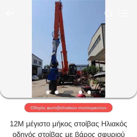
Shanghai
Yekun
Construction
Machinery
Co.,
Ltd..
ΣΠΊΤΙ
All
Rights
Reserved.
ΠΡΟΪΌΝΤΑ
VR
ΠΑΡΟΥΣΙΆΣΤΕ
Οδηγός φωτοβολταϊκών συσσωρευτών
ΠΕΡΊΠΟΥ
12M μέγιστο μήκος στοίβας Ηλιακός
ΕΜΕΊΣ
οδηγός στοίβας με βάρος σφυριού