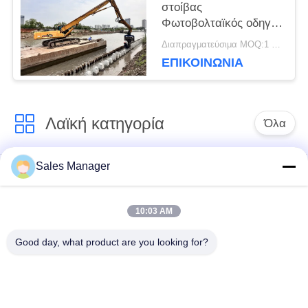
στοίβας
Φωτοβολταϊκός οδηγός
POLICY
στοίβας για βαρύ
Διαπραγματεύσιμα MOQ:1 ΣΕΤ
εξορυκτήρα 33-40
ΕΠΙΚΟΙΝΩΝΙΑ
τόνων
Λαϊκή κατηγορία
Όλα
Sales Manager
υδραυλικών
Εκσκαφέας
πασσάλων
συναρμολογημένα
πρόγραμμα
σωρό πρόγραμμα
10:03 AM
οδήγησης
οδήγησης
Good day, what product are you looking for?
Ηλεκτρικό σφυρί
Δευτερεύων οδηγός
δονητή
σωρών πιασιμάτων