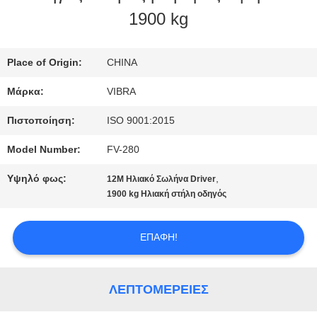
1900 kg
ΓΎΡΟΣ
ΕΡΓΟΣΤΑΣΊΩΝ
Place of Origin:
CHINA
Μάρκα:
VIBRA
ΠΟΙΟΤΙΚΌΣ
Πιστοποίηση:
ISO 9001:2015
ΈΛΕΓΧΟΣ
Model Number:
FV-280
Υψηλό φως:
,
12M Ηλιακό Σωλήνα Driver
ΜΑΣ
1900 kg Ηλιακή στήλη οδηγός
ΕΛΆΤΕ
ΕΠΑΦΉ!
ΣΕ
ΕΠΑΦΉ
ΛΕΠΤΟΜΈΡΕΙΕΣ
ΜΕ