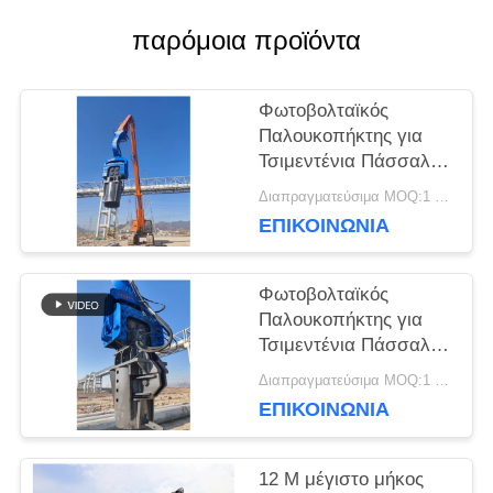
παρόμοια προϊόντα
ΕΙΔΉΣΕΙΣ
Φωτοβολταϊκός
Παλουκοπήκτης για
ΠΕΡΙΠΤΏΣΕΙΣ
Τσιμεντένια Πάσσαλα
50-65Ton HITACHI
Διαπραγματεύσιμα MOQ:1 σετ
Εκσκαφέας
ΕΠΙΚΟΙΝΩΝΙΑ
ΖΗΤΉΣΤΕ
ΈΝΑ
Φωτοβολταϊκός
Παλουκοπήκτης για
ΑΠΌΣΠΑΣΜΑ
Τσιμεντένια Πάσσαλα
48-52 Τόνων
Διαπραγματεύσιμα MOQ:1 σετ
Εκσκαφέας HITACHI
SITEMAP
ΕΠΙΚΟΙΝΩΝΙΑ
12 M μέγιστο μήκος
PRIVACY