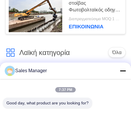
στοίβας
Φωτοβολταϊκός οδηγός
POLICY
στοίβας για βαρύ
Διαπραγματεύσιμα MOQ:1 ΣΕΤ
εξορυκτήρα 33-40
ΕΠΙΚΟΙΝΩΝΙΑ
τόνων
Λαϊκή κατηγορία
Όλα
Sales Manager
υδραυλικών
Εκσκαφέας
πασσάλων
συναρμολογημένα
πρόγραμμα
σωρό πρόγραμμα
7:37 PM
οδήγησης
οδήγησης
Good day, what product are you looking for?
Ηλεκτρικό σφυρί
Δευτερεύων οδηγός
δονητή
σωρών πιασιμάτων