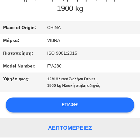
1900 kg
ΓΎΡΟΣ
ΕΡΓΟΣΤΑΣΊΩΝ
Place of Origin:
CHINA
Μάρκα:
VIBRA
ΠΟΙΟΤΙΚΌΣ
Πιστοποίηση:
ISO 9001:2015
ΈΛΕΓΧΟΣ
Model Number:
FV-280
Υψηλό φως:
,
12M Ηλιακό Σωλήνα Driver
ΜΑΣ
1900 kg Ηλιακή στήλη οδηγός
ΕΛΆΤΕ
ΕΠΑΦΉ!
ΣΕ
ΕΠΑΦΉ
ΛΕΠΤΟΜΈΡΕΙΕΣ
ΜΕ