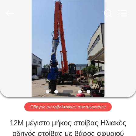
Shanghai
Yekun
Construction
Machinery
Co.,
Ltd..
ΣΠΊΤΙ
All
Rights
Reserved.
ΠΡΟΪΌΝΤΑ
VR
ΠΑΡΟΥΣΙΆΣΤΕ
Οδηγός φωτοβολταϊκών συσσωρευτών
ΠΕΡΊΠΟΥ
12M μέγιστο μήκος στοίβας Ηλιακός
ΕΜΕΊΣ
οδηγός στοίβας με βάρος σφυριού