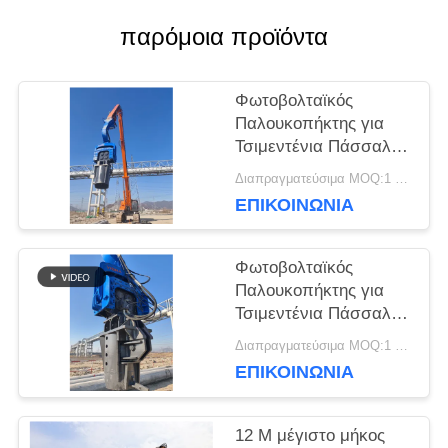
παρόμοια προϊόντα
ΕΙΔΉΣΕΙΣ
Φωτοβολταϊκός
Παλουκοπήκτης για
ΠΕΡΙΠΤΏΣΕΙΣ
Τσιμεντένια Πάσσαλα
50-65Ton HITACHI
Διαπραγματεύσιμα MOQ:1 σετ
Εκσκαφέας
ΕΠΙΚΟΙΝΩΝΙΑ
ΖΗΤΉΣΤΕ
ΈΝΑ
Φωτοβολταϊκός
Παλουκοπήκτης για
ΑΠΌΣΠΑΣΜΑ
Τσιμεντένια Πάσσαλα
48-52 Τόνων
Διαπραγματεύσιμα MOQ:1 σετ
Εκσκαφέας HITACHI
SITEMAP
ΕΠΙΚΟΙΝΩΝΙΑ
12 M μέγιστο μήκος
PRIVACY