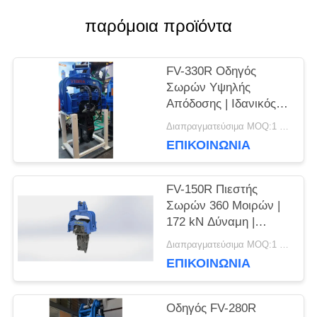
παρόμοια προϊόντα
ΕΙΔΉΣΕΙΣ
FV-330R Οδηγός
Σωρών Υψηλής
ΠΕΡΙΠΤΏΣΕΙΣ
Απόδοσης | Ιδανικός
για Μεσαία-Βαριά
Διαπραγματεύσιμα MOQ:1 Set
Έργα
ΕΠΙΚΟΙΝΩΝΙΑ
ΖΗΤΉΣΤΕ
ΈΝΑ
FV-150R Πιεστής
Σωρών 360 Μοιρών |
ΑΠΌΣΠΑΣΜΑ
172 kN Δύναμη |
Εκσκαφέας 12-17
Διαπραγματεύσιμα MOQ:1 Set
Τόνων
SITEMAP
ΕΠΙΚΟΙΝΩΝΙΑ
Οδηγός FV-280R
PRIVACY