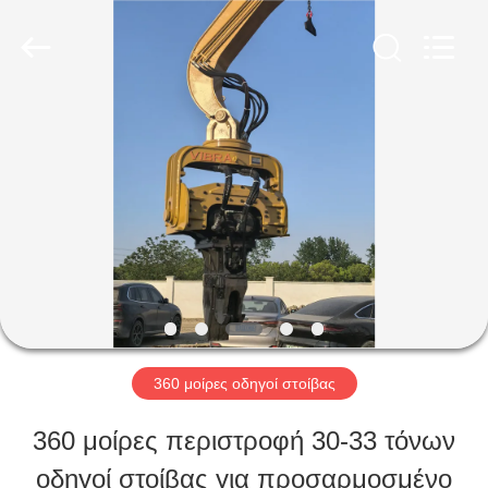
Shanghai
Yekun
Construction
Machinery
Co.,
Ltd..
ΣΠΊΤΙ
All
Rights
Reserved.
ΠΡΟΪΌΝΤΑ
VR
ΠΑΡΟΥΣΙΆΣΤΕ
360 μοίρες οδηγοί στοίβας
ΠΕΡΊΠΟΥ
360 μοίρες περιστροφή 30-33 τόνων
ΕΜΕΊΣ
οδηγοί στοίβας για προσαρμοσμένο