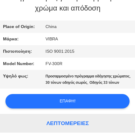
χρώμα και απόδοση
ΓΎΡΟΣ
ΕΡΓΟΣΤΑΣΊΩΝ
Place of Origin:
China
Μάρκα:
VIBRA
ΠΟΙΟΤΙΚΌΣ
Πιστοποίηση:
ISO 9001:2015
ΈΛΕΓΧΟΣ
Model Number:
FV-300R
Υψηλό φως:
,
Προσαρμοσμένο πρόγραμμα οδήγησης χρώματος
ΜΑΣ
,
30 τόνων οδηγός σωρός
Οδηγός 33 τόνων
ΕΛΆΤΕ
ΕΠΑΦΉ!
ΣΕ
ΕΠΑΦΉ
ΛΕΠΤΟΜΈΡΕΙΕΣ
ΜΕ