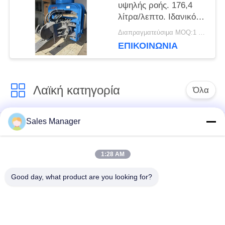
υψηλής ροής. 176,4
λίτρα/λεπτο. Ιδανικός
POLICY
για σφραγίδες.
Διαπραγματεύσιμα MOQ:1 Set
ΕΠΙΚΟΙΝΩΝΙΑ
Λαϊκή κατηγορία
Όλα
Sales Manager
υδραυλικών
Εκσκαφέας
πασσάλων
συναρμολογημένα
πρόγραμμα
σωρό πρόγραμμα
1:28 AM
οδήγησης
οδήγησης
Good day, what product are you looking for?
Ηλεκτρικό σφυρί
Δευτερεύων οδηγός
δονητή
σωρών πιασιμάτων