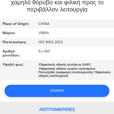
ΕΡΓΟΣΤΑΣΊΩΝ
χαμηλό θόρυβο και φιλική προς το
περιβάλλον λειτουργία
ΠΟΙΟΤΙΚΌΣ
Place of Origin:
CHINA
ΈΛΕΓΧΟΣ
Μάρκα:
VIBRA
ΜΑΣ
Πιστοποίηση:
ISO 9001:2015
ΕΛΆΤΕ
Αριθμό
Fv-350
μοντέλου:
ΣΕ
Υψηλό φως:
,
Υδραυλικός οδηγός σωλήνων SANY
ΕΠΑΦΉ
,
Υδραυλικός οδηγός σωρών εκσκαφέων
Πολυσχιδές εφαρμογές συσσώρευσης Υδραυλικός
ΜΕ
οδηγός συσσωρευτή
ΕΙΔΉΣΕΙΣ
ΕΠΑΦΉ!
ΠΕΡΙΠΤΏΣΕΙΣ
ΛΕΠΤΟΜΈΡΕΙΕΣ