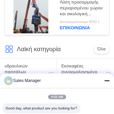
Λύση προσαρμογής
περιορισμένου χώρου
και οικολογική
λειτουργία χαμηλού
Διαπραγματεύσιμα MOQ:1 σετ
θορύβου – Οδηγός
ΕΠΙΚΟΙΝΩΝΙΑ
ηλιακών πασσάλων
FV-330 για
φωτοβολταϊκά θεμέλια
Λαϊκή κατηγορία
Όλα
υδραυλικών
Εκσκαφέας
πασσάλων
συναρμολογημένα
πρόγραμμα
σωρό πρόγραμμα
Sales Manager
οδήγησης
οδήγησης
4:52 AM
Ηλεκτρικό σφυρί
Δευτερεύων οδηγός
δονητή
σωρών πιασιμάτων
Good day, what product are you looking for?