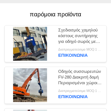
ΖΗΤΉΣΤΕ
παρόμοια προϊόντα
ΈΝΑ
ΑΠΌΣΠΑΣΜΑ
Σχεδιασμός χαμηλού
κόστους συντήρησης
SITEMAP
για οδηγό σωρός με
χαμηλό θόρυβο και
Διαπραγματεύσιμα MOQ:1 SET
φιλική προς το
ΕΠΙΚΟΙΝΩΝΙΑ
PRIVACY
περιβάλλον λειτουργία
POLICY
Οδηγός συσσωρευτών
FV-280 ∆ιακριτή δομή
Περιορισμένοι χώροι
και υψηλής
Διαπραγματεύσιμα MOQ:1 ΣΕΤ
συχνότητας δονήσεις
ΕΠΙΚΟΙΝΩΝΙΑ
για 12m ηλιακές
συσσωρευτές