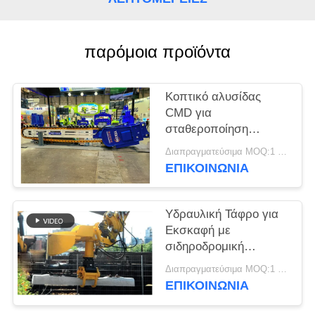
ΖΗΤΉΣΤΕ
ΈΝΑ
παρόμοια προϊόντα
ΑΠΌΣΠΑΣΜΑ
Κοπτικό αλυσίδας
CMD για
SITEMAP
σταθεροποίηση
εδάφους υψηλής
Διαπραγματεύσιμα MOQ:1 σετ
PRIVACY
απόδοσης στην
ΕΠΙΚΟΙΝΩΝΙΑ
κατασκευή φραγμάτων
POLICY
και επιχωμάτων
Υδραυλική Τάφρο για
Εκσκαφή με
σιδηροδρομική
καθοδήγηση με
Διαπραγματεύσιμα MOQ:1 ομάδα
μέγιστη απόδοση και
ΕΠΙΚΟΙΝΩΝΙΑ
κορυφαία απόδοση
κατασκευής