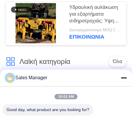
Υδραυλική αυλάκωση
για εξαρτήματα
σιδηροτροχιάς: Υψηλή
αντοχή και μεγάλη
Διαπραγματεύσιμα MOQ:1 ομάδα
διάρκεια ζωής για
ΕΠΙΚΟΙΝΩΝΙΑ
βαριά χρήση
Λαϊκή κατηγορία
Όλα
Sales Manager
υδραυλικών
Εκσκαφέας
πασσάλων
συναρμολογημένα
πρόγραμμα
σωρό πρόγραμμα
10:02 AM
οδήγησης
οδήγησης
Good day, what product are you looking for?
Ηλεκτρικό σφυρί
Δευτερεύων οδηγός
δονητή
σωρών πιασιμάτων