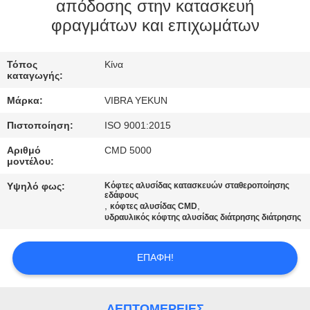
ΕΡΓΟΣΤΑΣΊΩΝ
απόδοσης στην κατασκευή
φραγμάτων και επιχωμάτων
ΠΟΙΟΤΙΚΌΣ
Τόπος
Κίνα
ΈΛΕΓΧΟΣ
καταγωγής:
Μάρκα:
VIBRA YEKUN
ΜΑΣ
Πιστοποίηση:
ISO 9001:2015
ΕΛΆΤΕ
Αριθμό
CMD 5000
ΣΕ
μοντέλου:
ΕΠΑΦΉ
Υψηλό φως:
Κόφτες αλυσίδας κατασκευών σταθεροποίησης
εδάφους
ΜΕ
,
,
κόφτες αλυσίδας CMD
υδραυλικός κόφτης αλυσίδας διάτρησης διάτρησης
ΕΙΔΉΣΕΙΣ
ΕΠΑΦΉ!
ΠΕΡΙΠΤΏΣΕΙΣ
ΛΕΠΤΟΜΈΡΕΙΕΣ