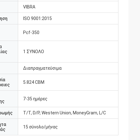
VIBRA
ηση
ISO 9001:2015
Pcf-350
υ
α
ίας
1 ΣΥΝΟΛΟ
Διαπραγματεύσιμα
σία
5.824 CBM
ειες
7-35 ημέρες
ης
ρωμής
Τ/Τ, D/P, Western Union, MoneyGram, L/C
ητα
15 σύνολο/μήνας
άς