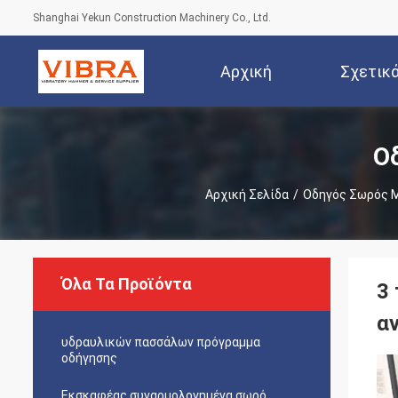
Shanghai Yekun Construction Machinery Co., Ltd.
Αρχική
Σχετικ
Σελίδα
Ο
Αρχική Σελίδα
/
Οδηγός Σωρός 
Όλα Τα Προϊόντα
3 
α
υδραυλικών πασσάλων πρόγραμμα
οδήγησης
Εκσκαφέας συναρμολογημένα σωρό