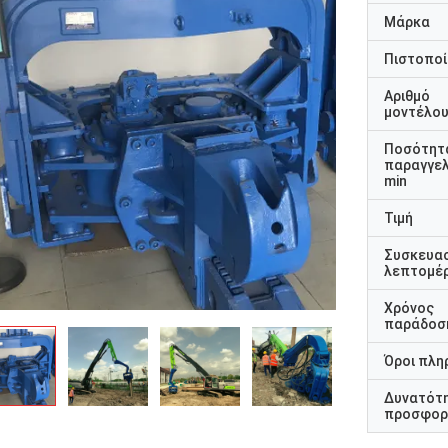
Μάρκα
Πιστοποί
Αριθμό
μοντέλο
Ποσότητ
παραγγελ
min
Τιμή
Συσκευα
λεπτομέρ
Χρόνος
παράδοσ
Όροι πλη
Δυνατότ
προσφορ