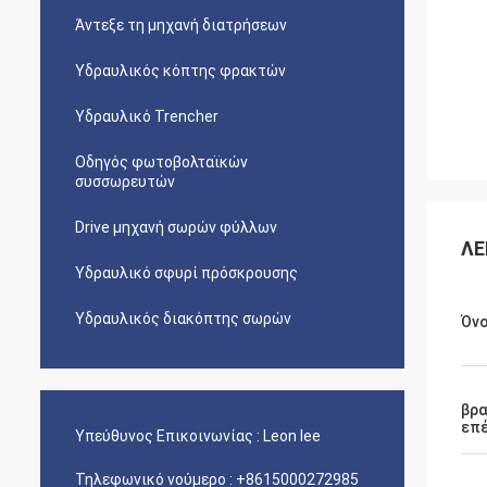
Άντεξε τη μηχανή διατρήσεων
Υδραυλικός κόπτης φρακτών
Υδραυλικό Trencher
Οδηγός φωτοβολταϊκών
συσσωρευτών
Drive μηχανή σωρών φύλλων
ΛΕ
Υδραυλικό σφυρί πρόσκρουσης
Υδραυλικός διακόπτης σωρών
Όν
βρα
επ
Υπεύθυνος Επικοινωνίας :
Leon lee
Τηλεφωνικό νούμερο :
+8615000272985