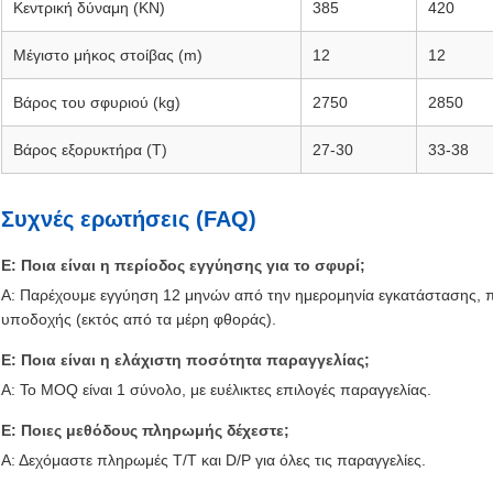
Κεντρική δύναμη (KN)
385
420
Μέγιστο μήκος στοίβας (m)
12
12
Βάρος του σφυριού (kg)
2750
2850
Βάρος εξορυκτήρα (T)
27-30
33-38
Συχνές ερωτήσεις (FAQ)
Ε: Ποια είναι η περίοδος εγγύησης για το σφυρί;
Α: Παρέχουμε εγγύηση 12 μηνών από την ημερομηνία εγκατάστασης, πο
υποδοχής (εκτός από τα μέρη φθοράς).
Ε: Ποια είναι η ελάχιστη ποσότητα παραγγελίας;
Α: Το MOQ είναι 1 σύνολο, με ευέλικτες επιλογές παραγγελίας.
Ε: Ποιες μεθόδους πληρωμής δέχεστε;
Α: Δεχόμαστε πληρωμές T/T και D/P για όλες τις παραγγελίες.