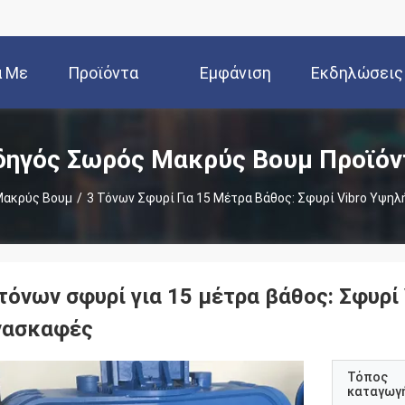
ά Με
Προϊόντα
Εμφάνιση
Εκδηλώσεις
Εμάς
VR
δηγός Σωρός Μακρύς Βουμ Προϊόν
Μακρύς Βουμ
/
3 Τόνων Σφυρί Για 15 Μέτρα Βάθος: Σφυρί Vibro Υψη
τόνων σφυρί για 15 μέτρα βάθος: Σφυρί
νασκαφές
Τόπος
καταγωγ