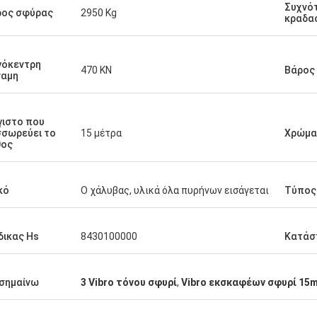
Συχνό
ρος σφύρας
2950 Kg
κραδα
γόκεντρη
470 KN
Βάρος
ναμη
ιστο που
σωρεύει το
15 μέτρα
Χρώμα
θος
κό
Ο χάλυβας, υλικά όλα πυρήνων εισάγεται
Τύπος
ικας Hs
8430100000
Κατάσ
σημαίνω
3 Vibro τόνου σφυρί
,
Vibro εκσκαφέων σφυρί 15