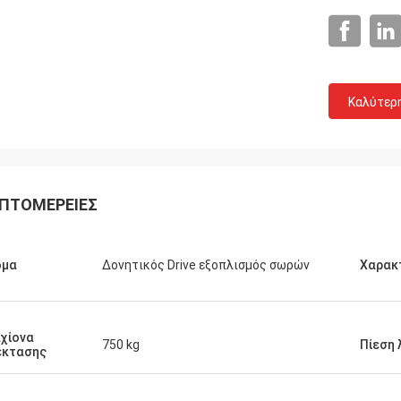
Καλύτερ
ΠΤΟΜΈΡΕΙΕΣ
ομα
Δονητικός Drive εξοπλισμός σωρών
Χαρακ
χίονα
750 kg
Πίεση 
έκτασης