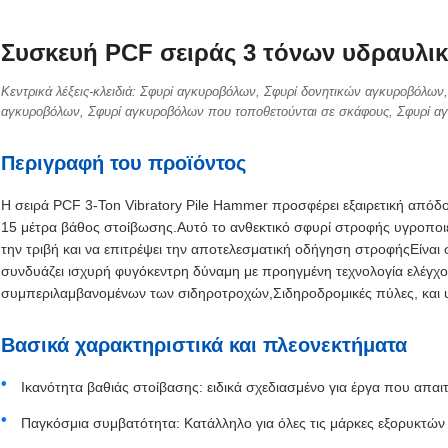
Συσκευή PCF σειράς 3 τόνων υδραυλικ
Κεντρικά λέξεις-κλειδιά: Σφυρί αγκυροβόλων, Σφυρί δονητικών αγκυροβόλω
αγκυροβόλων, Σφυρί αγκυροβόλων που τοποθετούνται σε σκάφους, Σφυρί α
Περιγραφή του προϊόντος
Η σειρά PCF 3-Ton Vibratory Pile Hammer προσφέρει εξαιρετική απόδο
15 μέτρα βάθος στοίβωσης.Αυτό το ανθεκτικό σφυρί στροφής υγροποιε
την τριβή και να επιτρέψει την αποτελεσματική οδήγηση στροφήςΕίναι 
συνδυάζει ισχυρή φυγόκεντρη δύναμη με προηγμένη τεχνολογία ελέγχου
συμπεριλαμβανομένων των σιδηροτροχών,Σιδηροδρομικές πύλες, και 
Βασικά χαρακτηριστικά και πλεονεκτήματα
Ικανότητα βαθιάς στοίβασης: ειδικά σχεδιασμένο για έργα που απα
Παγκόσμια συμβατότητα: Κατάλληλο για όλες τις μάρκες εξορυκτών