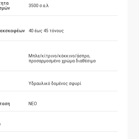
τητα
3500 σ.α.λ
σμών
 εκσκαφέων
40 έως 45 τόνους
Μπλε/κίτρινο/κόκκινο/άσπρο,
προσαρμοσμένο χρώμα διαθέσιμο
Υδραυλικό δομένος σφυρί
ταση
ΝΕΟ
m