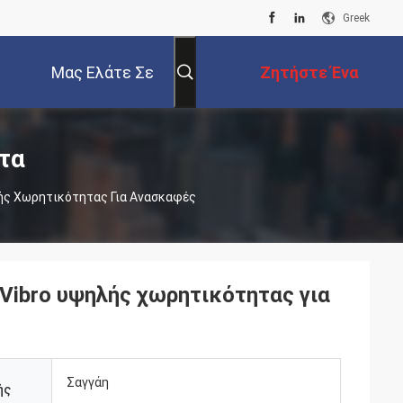
Greek
Μας Ελάτε Σε
Ζητήστε Ένα
Επαφή Με
Απόσπασμα
τα
λής Χωρητικότητας Για Ανασκαφές
 Vibro υψηλής χωρητικότητας για
Σαγγάη
ής