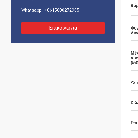
Βά
Whatsapp :
+8615000272985
Επικοινωνία
Φυ
Δύ
Μέγ
συσ
βά
Υλι
Κώδ
Επι