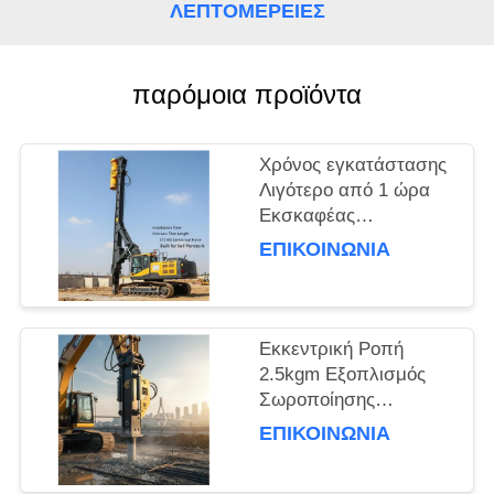
ΛΕΠΤΟΜΈΡΕΙΕΣ
ΖΗΤΉΣΤΕ
ΈΝΑ
παρόμοια προϊόντα
ΑΠΌΣΠΑΣΜΑ
Χρόνος εγκατάστασης
SITEMAP
Λιγότερο από 1 ώρα
Εκσκαφέας
Εγκατεστημένος
PRIVACY
ΕΠΙΚΟΙΝΩΝΙΑ
οδηγός σωρός Με
POLICY
μήκος σωρού 15m και
φυγοκεντρική δύναμη
172 Kn
Εκκεντρική Ροπή
Κατασκευασμένος για
2.5kgm Εξοπλισμός
διείσδυση στο έδαφος
Σωροποίησης
Εκσκαφέα για
ΕΠΙΚΟΙΝΩΝΙΑ
Θεμελιώσεις και Έργα
Πολιτικού Μηχανικού