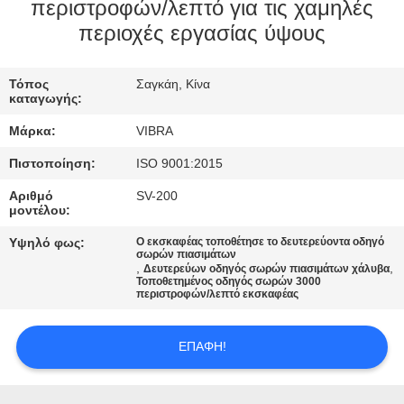
ΕΡΓΟΣΤΑΣΊΩΝ
περιστροφών/λεπτό για τις χαμηλές
περιοχές εργασίας ύψους
ΠΟΙΟΤΙΚΌΣ
Τόπος
Σαγκάη, Κίνα
ΈΛΕΓΧΟΣ
καταγωγής:
Μάρκα:
VIBRA
ΜΑΣ
Πιστοποίηση:
ISO 9001:2015
ΕΛΆΤΕ
Αριθμό
SV-200
ΣΕ
μοντέλου:
ΕΠΑΦΉ
Υψηλό φως:
Ο εκσκαφέας τοποθέτησε το δευτερεύοντα οδηγό
σωρών πιασιμάτων
ΜΕ
,
,
Δευτερεύων οδηγός σωρών πιασιμάτων χάλυβα
Τοποθετημένος οδηγός σωρών 3000
περιστροφών/λεπτό εκσκαφέας
ΕΙΔΉΣΕΙΣ
ΕΠΑΦΉ!
ΠΕΡΙΠΤΏΣΕΙΣ