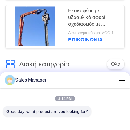
Εκσκαφέας με
υδραυλικό σφυρί,
σχεδιασμός με
ευέλικτες επιλογές
Διαπραγματεύσιμα MOQ:1 set
χρήσης
ΕΠΙΚΟΙΝΩΝΙΑ
Λαϊκή κατηγορία
Όλα
Sales Manager
υδραυλικών
Εκσκαφέας
πασσάλων
συναρμολογημένα
πρόγραμμα
σωρό πρόγραμμα
3:14 PM
οδήγησης
οδήγησης
Good day, what product are you looking for?
Ηλεκτρικό σφυρί
Δευτερεύων οδηγός
δονητή
σωρών πιασιμάτων