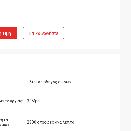
η Τιμή
Επικοινωνήστε
Ηλιακός οδηγός σωρών
λειτουργίας
32Mpa
τητα
2800 στροφές ανά λεπτό
σμών