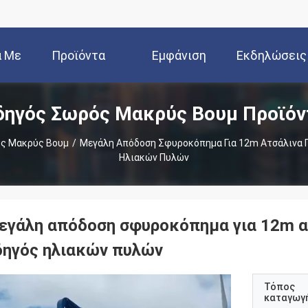
ά Με
Προϊόντα
Εμφάνιση
Εκδηλώσεις
δηγός Σωρός Μακρύς Βουμ Προϊόν
Εμάς
VR
ς Μακρύς Βουμ
/
Μεγάλη Απόδοση Σφυροκόπημα Για 12m Ατσάλινα Π
Ηλιακών Πυλών
εγάλη απόδοση σφυροκόπημα για 12m α
δηγός ηλιακών πυλών
Τόπος
καταγωγ