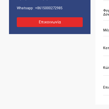
Whatsapp :
+8615000272985
Φυ
Δύ
Επικοινωνία
Μέγ
Κα
Κώδ
Επι