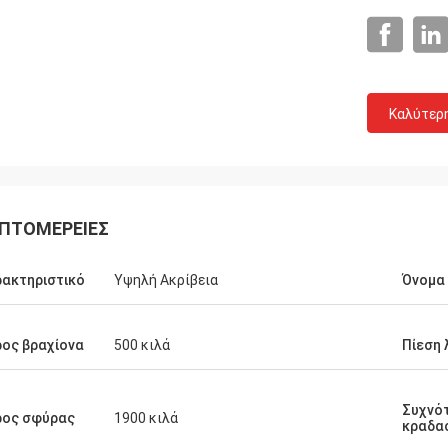
Καλύτερ
ΠΤΟΜΈΡΕΙΕΣ
ακτηριστικό
Υψηλή Ακρίβεια
Όνομα
ος βραχίονα
500 κιλά
Πίεση 
Συχνό
ρος σφύρας
1900 κιλά
κραδα