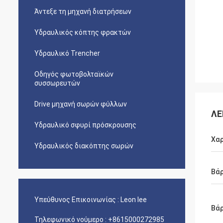
Άντεξε τη μηχανή διατρήσεων
Υδραυλικός κόπτης φρακτών
Υδραυλικό Trencher
Οδηγός φωτοβολταϊκών
συσσωρευτών
Drive μηχανή σωρών φύλλων
ΛΕ
Υδραυλικό σφυρί πρόσκρουσης
Χαρ
Υδραυλικός διακόπτης σωρών
Βάρ
Υπεύθυνος Επικοινωνίας :
Leon lee
Βά
Τηλεφωνικό νούμερο :
+8615000272985