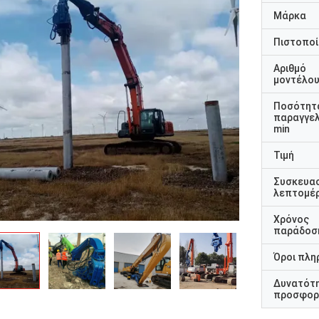
Μάρκα
Πιστοποί
Αριθμό
μοντέλο
Ποσότητ
παραγγελ
min
Τιμή
Συσκευα
λεπτομέρ
Χρόνος
παράδοσ
Όροι πλη
Δυνατότ
προσφορ