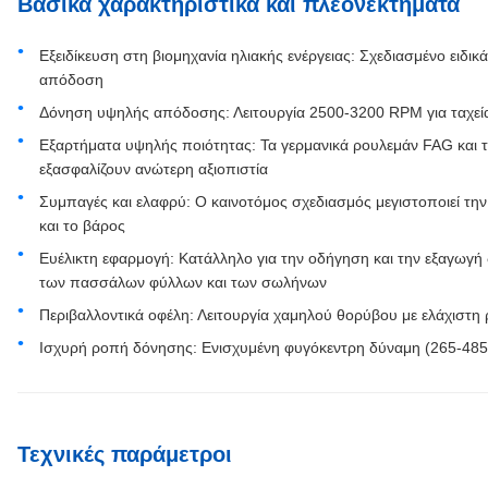
Βασικά χαρακτηριστικά και πλεονεκτήματα
Εξειδίκευση στη βιομηχανία ηλιακής ενέργειας: Σχεδιασμένο ειδικ
απόδοση
Δόνηση υψηλής απόδοσης: Λειτουργία 2500-3200 RPM για ταχεία 
Εξαρτήματα υψηλής ποιότητας: Τα γερμανικά ρουλεμάν FAG και 
εξασφαλίζουν ανώτερη αξιοπιστία
Συμπαγές και ελαφρύ: Ο καινοτόμος σχεδιασμός μεγιστοποιεί τ
και το βάρος
Ευέλικτη εφαρμογή: Κατάλληλο για την οδήγηση και την εξαγω
των πασσάλων φύλλων και των σωλήνων
Περιβαλλοντικά οφέλη: Λειτουργία χαμηλού θορύβου με ελάχιστ
Ισχυρή ροπή δόνησης: Ενισχυμένη φυγόκεντρη δύναμη (265-485
Τεχνικές παράμετροι