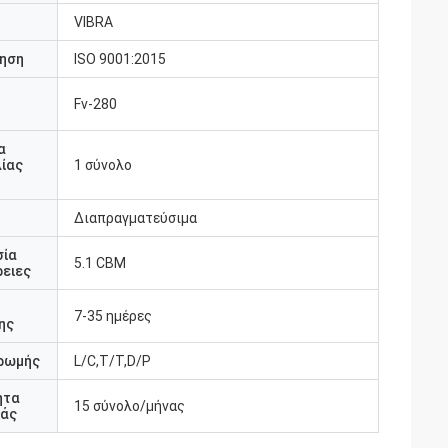
VIBRA
ηση
ISO 9001:2015
Fv-280
υ
α
ίας
1 σύνολο
Διαπραγματεύσιμα
σία
5.1 CBM
ειες
7-35 ημέρες
ης
ρωμής
L/C,T/T,D/P
ητα
15 σύνολο/μήνας
άς