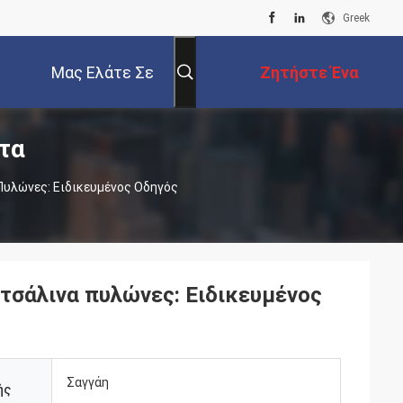
Greek
Μας Ελάτε Σε
Ζητήστε Ένα
τα
Επαφή Με
Απόσπασμα
υλώνες: Ειδικευμένος Οδηγός
τσάλινα πυλώνες: Ειδικευμένος
Σαγγάη
ής