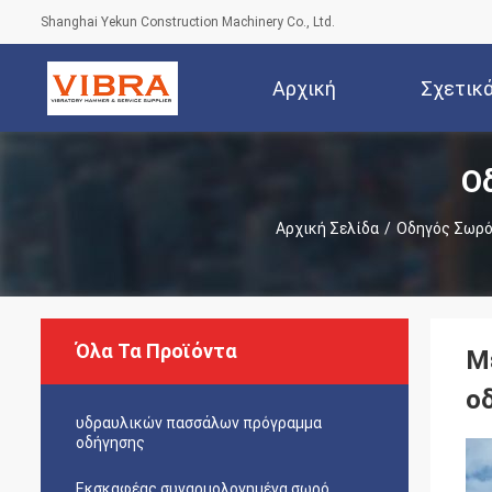
Shanghai Yekun Construction Machinery Co., Ltd.
Αρχική
Σχετικ
Ο
Σελίδα
Αρχική Σελίδα
/
Οδηγός Σωρό
Όλα Τα Προϊόντα
Μ
ο
υδραυλικών πασσάλων πρόγραμμα
οδήγησης
Εκσκαφέας συναρμολογημένα σωρό