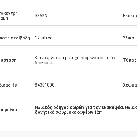
γόκεντρη
335KN
Εκσκα
ναμη
ιστη στοίβαξη
12 μέτρο
Υλικό
Καινούργιο και μεταχειρισμένο και τα δύο
τάσταση
Τύπος
διαθέσιμα
ικας Hs
84301000
Χρώμα
Ηλιακός οδηγός σωρών για τον εκσκαφέα
,
Ηλιακ
σημαίνω
δονητικό σφυρί εκσκαφέων 12m