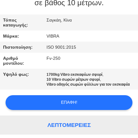
ΕΡΓΟΣΤΑΣΊΩΝ
σε βάθος 10 μέτρων.
ΠΟΙΟΤΙΚΌΣ
Τόπος
Σαγκάη, Κίνα
καταγωγής:
ΈΛΕΓΧΟΣ
Μάρκα:
VIBRA
Πιστοποίηση:
ISO 9001:2015
ΜΑΣ
Αριθμό
Fv-250
ΕΛΆΤΕ
μοντέλου:
ΣΕ
Υψηλό φως:
,
1700kg Vibro εκσκαφέων σφυρί
,
ΕΠΑΦΉ
10 Vibro σωρών μέτρων σφυρί
Vibro οδηγός σωρών φύλλων για τον εκσκαφέα
ΜΕ
ΕΠΑΦΉ!
ΕΙΔΉΣΕΙΣ
ΛΕΠΤΟΜΈΡΕΙΕΣ
ΠΕΡΙΠΤΏΣΕΙΣ