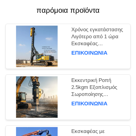
παρόμοια προϊόντα
ΖΗΤΉΣΤΕ
ΈΝΑ
Χρόνος εγκατάστασης
ΑΠΌΣΠΑΣΜΑ
Λιγότερο από 1 ώρα
Εκσκαφέας
SITEMAP
Εγκατεστημένος
ΕΠΙΚΟΙΝΩΝΙΑ
οδηγός σωρός Με
μήκος σωρού 15m και
PRIVACY
φυγοκεντρική δύναμη
POLICY
172 Kn
Εκκεντρική Ροπή
Κατασκευασμένος για
2.5kgm Εξοπλισμός
διείσδυση στο έδαφος
Σωροποίησης
Εκσκαφέα για
ΕΠΙΚΟΙΝΩΝΙΑ
Θεμελιώσεις και Έργα
Πολιτικού Μηχανικού
Εκσκαφέας με