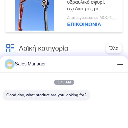
υδραυλικό σφυρί,
σχεδιασμός με
ευέλικτες επιλογές
Διαπραγματεύσιμα MOQ:1 set
χρήσης
ΕΠΙΚΟΙΝΩΝΙΑ
Λαϊκή κατηγορία
Όλα
Sales Manager
υδραυλικών
Εκσκαφέας
πασσάλων
συναρμολογημένα
πρόγραμμα
σωρό πρόγραμμα
3:40 AM
οδήγησης
οδήγησης
Good day, what product are you looking for?
Ηλεκτρικό σφυρί
Δευτερεύων οδηγός
δονητή
σωρών πιασιμάτων
Τέσσερις εκκεντρικοί
360 μοίρες οδηγοί