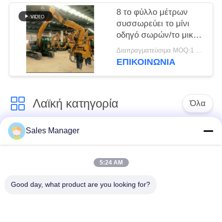
8 το φύλλο μέτρων
συσσωρεύει το μίνι
οδηγό σωρών/το μικρό
Vibro Drive
Διαπραγματεύσιμα MOQ:1 σύνολο
εκσκαφέων σφυρί
ΕΠΙΚΟΙΝΩΝΙΑ
Λαϊκή κατηγορία
Όλα
Sales Manager
υδραυλικών
Εκσκαφέας
πασσάλων
συναρμολογημένα
πρόγραμμα
σωρό πρόγραμμα
5:24 AM
οδήγησης
οδήγησης
Good day, what product are you looking for?
Ηλεκτρικό σφυρί
Δευτερεύων οδηγός
δονητή
σωρών πιασιμάτων