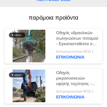
ΖΗΤΉΣΤΕ
ΈΝΑ
παρόμοια προϊόντα
ΑΠΌΣΠΑΣΜΑ
Οδηγός υδραυλικών
σωληνώσεων ποταμού
SITEMAP
- Εγκατασταθείσα σε
σκάφος και υψηλής
Διαπραγματεύσιμα MOQ:1
PRIVACY
απόδοσης απόδοση
ΕΠΙΚΟΙΝΩΝΙΑ
σωληνώσεων
POLICY
Οδηγός
μικροσυσκευών
υψηλής ταχύτητας -
Χωρίς ρύπανση και
Διαπραγματεύσιμα MOQ:1
ανώτερη
ΕΠΙΚΟΙΝΩΝΙΑ
αποτελεσματικότητα
κατασκευής