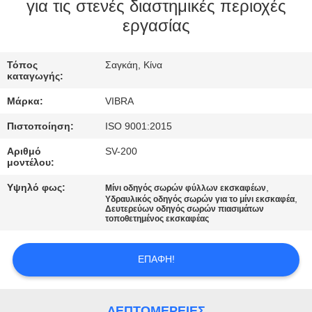
ΕΡΓΟΣΤΑΣΊΩΝ
για τις στενές διαστημικές περιοχές
εργασίας
ΠΟΙΟΤΙΚΌΣ
Τόπος
Σαγκάη, Κίνα
ΈΛΕΓΧΟΣ
καταγωγής:
Μάρκα:
VIBRA
ΜΑΣ
Πιστοποίηση:
ISO 9001:2015
ΕΛΆΤΕ
Αριθμό
SV-200
ΣΕ
μοντέλου:
ΕΠΑΦΉ
Υψηλό φως:
,
Μίνι οδηγός σωρών φύλλων εκσκαφέων
,
Υδραυλικός οδηγός σωρών για το μίνι εκσκαφέα
ΜΕ
Δευτερεύων οδηγός σωρών πιασιμάτων
τοποθετημένος εκσκαφέας
ΕΙΔΉΣΕΙΣ
ΕΠΑΦΉ!
ΠΕΡΙΠΤΏΣΕΙΣ
ΛΕΠΤΟΜΈΡΕΙΕΣ