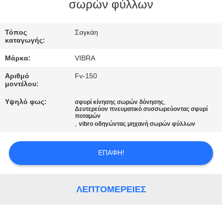
ΕΡΓΟΣΤΑΣΊΩΝ
σωρών φύλλων
ΠΟΙΟΤΙΚΌΣ
Τόπος
Σαγκάη
καταγωγής:
ΈΛΕΓΧΟΣ
Μάρκα:
VIBRA
Αριθμό
Fv-150
ΜΑΣ
μοντέλου:
ΕΛΆΤΕ
Υψηλό φως:
,
σφυρί κίνησης σωρών δόνησης
Δευτερεύον πνευματικό συσσωρεύοντας σφυρί
ΣΕ
ποταμών
,
vibro οδηγώντας μηχανή σωρών φύλλων
ΕΠΑΦΉ
ΜΕ
ΕΠΑΦΉ!
ΕΙΔΉΣΕΙΣ
ΛΕΠΤΟΜΈΡΕΙΕΣ
ΠΕΡΙΠΤΏΣΕΙΣ