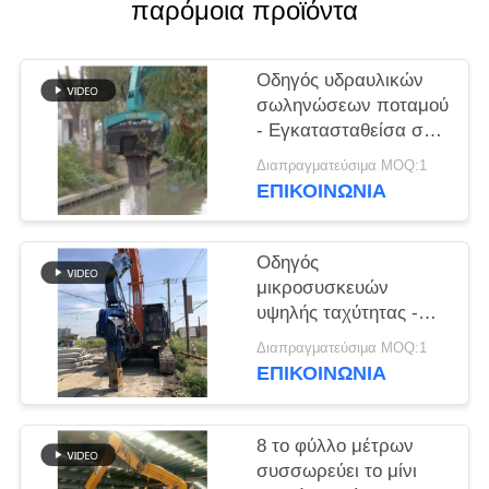
παρόμοια προϊόντα
ΖΗΤΉΣΤΕ
ΈΝΑ
Οδηγός υδραυλικών
σωληνώσεων ποταμού
ΑΠΌΣΠΑΣΜΑ
- Εγκατασταθείσα σε
σκάφος και υψηλής
Διαπραγματεύσιμα MOQ:1
SITEMAP
απόδοσης απόδοση
ΕΠΙΚΟΙΝΩΝΙΑ
σωληνώσεων
PRIVACY
Οδηγός
POLICY
μικροσυσκευών
υψηλής ταχύτητας -
Χωρίς ρύπανση και
Διαπραγματεύσιμα MOQ:1
ανώτερη
ΕΠΙΚΟΙΝΩΝΙΑ
αποτελεσματικότητα
κατασκευής
8 το φύλλο μέτρων
συσσωρεύει το μίνι