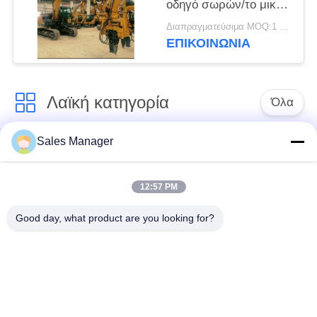
οδηγό σωρών/το μικρό
Vibro Drive
Διαπραγματεύσιμα MOQ:1 σύνολο
εκσκαφέων σφυρί
ΕΠΙΚΟΙΝΩΝΙΑ
Λαϊκή κατηγορία
Όλα
Sales Manager
υδραυλικών
Εκσκαφέας
πασσάλων
συναρμολογημένα
πρόγραμμα
σωρό πρόγραμμα
12:57 PM
οδήγησης
οδήγησης
Good day, what product are you looking for?
Ηλεκτρικό σφυρί
Δευτερεύων οδηγός
δονητή
σωρών πιασιμάτων
Τέσσερις εκκεντρικοί
360 μοίρες οδηγοί
οδηγοί σωρός
στοίβας